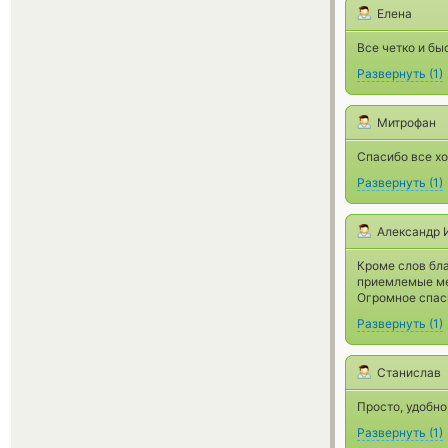
Елена
Все четко и бы
Развернуть
(
1
)
Митрофан
Спасибо все х
Развернуть
(
1
)
Александр 
Кроме слов бла
приемлемые ме
Огромное спас
Развернуть
(
1
)
Станислав
Просто, удобно
Развернуть
(
1
)