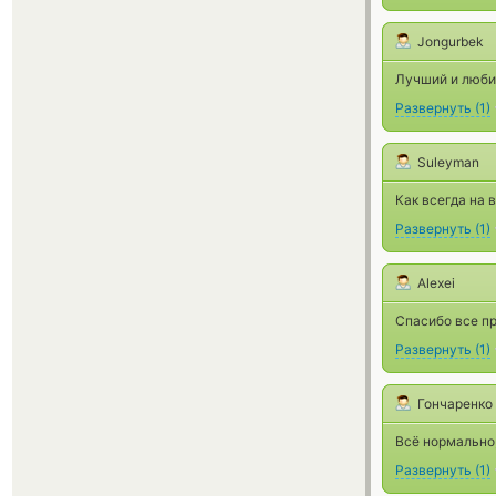
Jongurbek
Лучший и люби
Развернуть
(
1
)
Suleyman
Как всегда на 
Развернуть
(
1
)
Alexei
Спасибо все п
Развернуть
(
1
)
Гончаренко
Всё нормально,
Развернуть
(
1
)