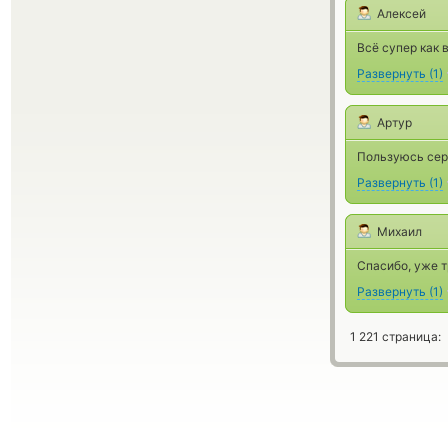
Алексей
Всё супер как 
Развернуть
(
1
)
Артур
Пользуюсь серв
Развернуть
(
1
)
Михаил
Спасибо, уже т
Развернуть
(
1
)
1 221 страница: