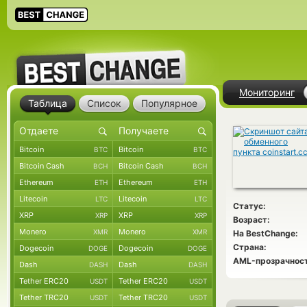
Мониторинг
Таблица
Список
Популярное
Bitcoin
Bitcoin
BTC
BTC
Bitcoin Cash
Bitcoin Cash
BCH
BCH
Ethereum
Ethereum
ETH
ETH
Litecoin
Litecoin
LTC
LTC
Статус:
XRP
XRP
XRP
XRP
Возраст:
Monero
Monero
XMR
XMR
На BestChange:
Страна:
Dogecoin
Dogecoin
DOGE
DOGE
AML-прозрачност
Dash
Dash
DASH
DASH
Tether ERC20
Tether ERC20
USDT
USDT
Tether TRC20
Tether TRC20
USDT
USDT