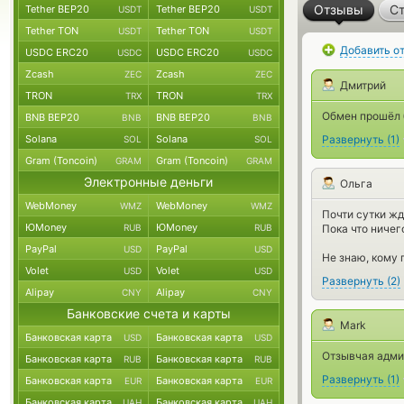
Отзывы
Ст
Tether BEP20
Tether BEP20
USDT
USDT
Tether TON
Tether TON
USDT
USDT
Добавить о
USDC ERC20
USDC ERC20
USDC
USDC
Zcash
Zcash
ZEC
ZEC
Дмитрий
TRON
TRON
TRX
TRX
Обмен прошёл 
BNB BEP20
BNB BEP20
BNB
BNB
Solana
Solana
Развернуть
(
1
)
SOL
SOL
Gram (Toncoin)
Gram (Toncoin)
GRAM
GRAM
Электронные деньги
Ольга
WebMoney
WebMoney
WMZ
WMZ
Почти сутки жд
ЮMoney
ЮMoney
RUB
RUB
Пока что ничег
PayPal
PayPal
USD
USD
Не знаю, кому 
Volet
Volet
USD
USD
Развернуть
(
2
)
Alipay
Alipay
CNY
CNY
Банковские счета и карты
Mark
Банковская карта
Банковская карта
USD
USD
Отзывчая адми
Банковская карта
Банковская карта
RUB
RUB
Развернуть
(
1
)
Банковская карта
Банковская карта
EUR
EUR
Банковская карта
Банковская карта
UAH
UAH