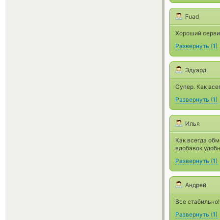
Fuad
Хороший серви
Развернуть
(
1
)
Эдуард
Супер. Как все
Развернуть
(
1
)
Илья
Как всегда обм
вдобавок удоб
Развернуть
(
1
)
Андрей
Все стабильно!
Развернуть
(
1
)