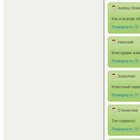
Andrey Sha
Как и всегда о
Развернуть
(
1
)
Николай
Благодарю вам
Развернуть
(
1
)
Suleyman
Классный серви
Развернуть
(
1
)
Станислав
Топ сервичс!
Развернуть
(
1
)