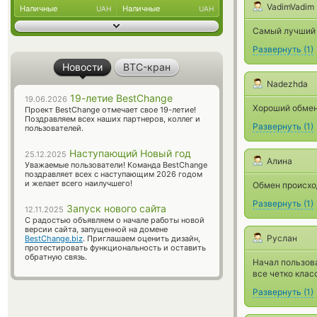
VadimVadim
Наличные
Наличные
UAH
UAH
Самый лучший 
Развернуть
(
1
)
Новости
BTC-кран
Nadezhda
19-летие BestChange
19.06.2026
Хороший обмен
Проект BestChange отмечает свое 19-летие!
Поздравляем всех наших партнеров, коллег и
Развернуть
(
1
)
пользователей.
Наступающий Новый год
25.12.2025
Алина
Уважаемые пользователи! Команда BestChange
поздравляет всех с наступающим 2026 годом
и желает всего наилучшего!
Обмен происхо
Развернуть
(
1
)
Запуск нового сайта
12.11.2025
С радостью объявляем о начале работы новой
версии сайта, запущенной на домене
Руслан
BestChange.biz
. Приглашаем оценить дизайн,
протестировать функциональность и оставить
обратную связь.
Начал пользова
все четко клас
Развернуть
(
1
)