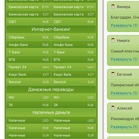
Винера
Банковская карта
Банковская карта
BYN
BYN
Банковская карта
Банковская карта
KZT
KZT
Благодарю. Оч
СБП
СБП
RUB
RUB
Развернуть
(
1
)
Интернет-банкинг
Сбербанк
Сбербанк
RUB
RUB
Никита
Альфа-Банк
Альфа-Банк
RUB
RUB
Самый классны
Т-Банк
Т-Банк
RUB
RUB
Развернуть
(
1
)
ВТБ
ВТБ
RUB
RUB
Приват 24
Приват 24
UAH
UAH
Евгений
Kaspi Bank
Kaspi Bank
KZT
KZT
Revolut
Revolut
EUR
EUR
Прекрасный об
Денежные переводы
Развернуть
(
1
)
WU
WU
USD
USD
ЗК
ЗК
RUB
RUB
Алексей
Наличные деньги
Рекомендую об
Наличные
Наличные
USD
USD
Развернуть
(
1
)
Наличные
Наличные
RUB
RUB
Наличные
Наличные
EUR
EUR