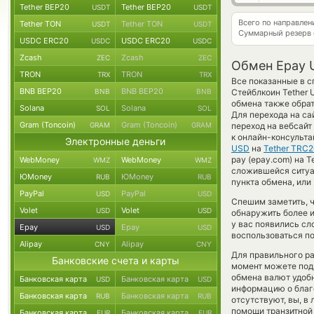
Tether BEP20
Tether BEP20
USDT
USDT
Всего по направле
Tether TON
Tether TON
USDT
USDT
Суммарный резерв
USDC ERC20
USDC ERC20
USDC
USDC
Zcash
Zcash
ZEC
ZEC
Обмен Epay 
TRON
TRON
TRX
TRX
Все показанные в с
BNB BEP20
BNB BEP20
BNB
BNB
Стейблкоин Tether 
обмена также обрат
Solana
Solana
SOL
SOL
Для перехода на са
Gram (Toncoin)
Gram (Toncoin)
GRAM
GRAM
переход на вебсайт
к онлайн-консульта
Электронные деньги
USD
на
Tether TRC2
pay (epay.com) на T
WebMoney
WebMoney
WMZ
WMZ
сложившейся ситуа
ЮMoney
ЮMoney
RUB
RUB
пункта обмена, или
PayPal
PayPal
USD
USD
Спешим заметить, 
Volet
Volet
USD
USD
обнаружить более 
у вас появились сл
Epay
Epay
USD
USD
воспользоваться по
Alipay
Alipay
CNY
CNY
Для правильного ра
Банковские счета и карты
момент можете под
обмена валют удобн
Банковская карта
Банковская карта
USD
USD
информацию о благо
Банковская карта
Банковская карта
RUB
RUB
отсутствуют, вы, в
помощи транзитной
Банковская карта
Банковская карта
EUR
EUR