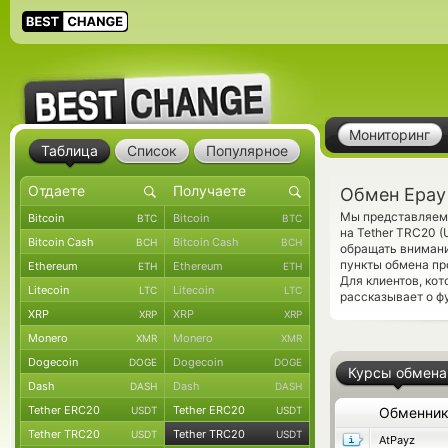
Мониторинг
Таблица
Список
Популярное
Обмен Epay
Мы представляем 
Bitcoin
Bitcoin
BTC
BTC
на Tether TRC20 
Bitcoin Cash
Bitcoin Cash
BCH
BCH
обращать внимани
пункты обмена пр
Ethereum
Ethereum
ETH
ETH
Для клиентов, ко
Litecoin
Litecoin
LTC
LTC
рассказывает о ф
XRP
XRP
XRP
XRP
Monero
Monero
XMR
XMR
Dogecoin
Dogecoin
DOGE
DOGE
Курсы обмена
Dash
Dash
DASH
DASH
Tether ERC20
Tether ERC20
USDT
USDT
Обменни
Tether TRC20
Tether TRC20
USDT
USDT
AtPayz