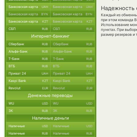
Банковская карта
Банковская карта
UAH
UAH
Надежность 
Банковская карта
Банковская карта
BYN
BYN
Каждый из обменны
при этом команда 
Банковская карта
Банковская карта
KZT
KZT
Использование мон
СБП
СБП
RUB
RUB
пунктах. При выбор
размер резервов и 
Интернет-банкинг
Сбербанк
Сбербанк
RUB
RUB
Альфа-Банк
Альфа-Банк
RUB
RUB
Т-Банк
Т-Банк
RUB
RUB
ВТБ
ВТБ
RUB
RUB
Приват 24
Приват 24
UAH
UAH
Kaspi Bank
Kaspi Bank
KZT
KZT
Revolut
Revolut
EUR
EUR
Денежные переводы
WU
WU
USD
USD
ЗК
ЗК
RUB
RUB
Наличные деньги
Наличные
Наличные
USD
USD
Наличные
Наличные
RUB
RUB