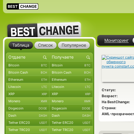
Мониторинг
Таблица
Список
Популярное
Bitcoin
Bitcoin
BTC
BTC
Bitcoin Cash
Bitcoin Cash
BCH
BCH
Ethereum
Ethereum
ETH
ETH
Litecoin
Litecoin
LTC
LTC
Статус:
XRP
XRP
XRP
XRP
Возраст:
Monero
Monero
XMR
XMR
На BestChange:
Страна:
Dogecoin
Dogecoin
DOGE
DOGE
AML-прозрачност
Dash
Dash
DASH
DASH
Tether ERC20
Tether ERC20
USDT
USDT
Tether TRC20
Tether TRC20
USDT
USDT