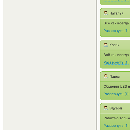
Наталья
Все как всегда
Развернуть
(
1
)
Kostik
Всё как всегда
Развернуть
(
1
)
Павел
Обменял UZS на
Развернуть
(
1
)
Эдуард
Работаю только
Развернуть
(
1
)