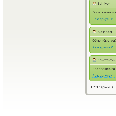
Bahtiyor
Doge пришли о
Развернуть
(
1
)
Alexander
Обмен быстрый
Развернуть
(
1
)
Константин
Все прошло по 
Развернуть
(
1
)
1 221 страница: