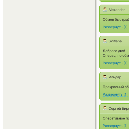
Alexander
Обмен быстрый
Развернуть
(
1
)
Svitlana
Доброго дня!
Операці по обм
Развернуть
(
1
)
Ильдар
Прекрасный об
Развернуть
(
1
)
Сергей Бир
Оперативное по
Развернуть
(
1
)