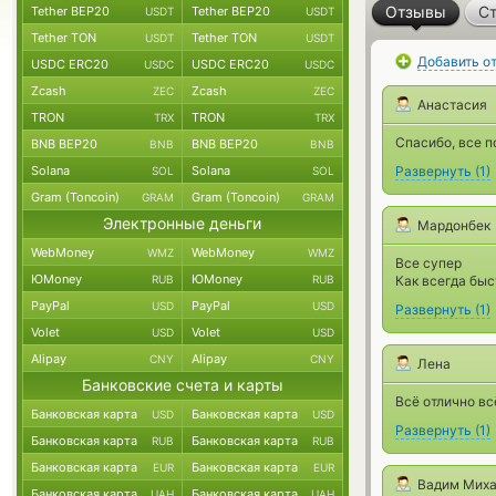
Отзывы
Ст
Tether BEP20
Tether BEP20
USDT
USDT
Tether TON
Tether TON
USDT
USDT
Добавить о
USDC ERC20
USDC ERC20
USDC
USDC
Zcash
Zcash
ZEC
ZEC
Анастасия
TRON
TRON
TRX
TRX
Спасибо, все п
BNB BEP20
BNB BEP20
BNB
BNB
Solana
Solana
Развернуть
(
1
)
SOL
SOL
Gram (Toncoin)
Gram (Toncoin)
GRAM
GRAM
Электронные деньги
Мардонбек
WebMoney
WebMoney
WMZ
WMZ
Все супер
ЮMoney
ЮMoney
RUB
RUB
Как всегда быс
PayPal
PayPal
USD
USD
Развернуть
(
1
)
Volet
Volet
USD
USD
Alipay
Alipay
CNY
CNY
Лена
Банковские счета и карты
Всё отлично вс
Банковская карта
Банковская карта
USD
USD
Развернуть
(
1
)
Банковская карта
Банковская карта
RUB
RUB
Банковская карта
Банковская карта
EUR
EUR
Вадим Миха
Банковская карта
Банковская карта
UAH
UAH