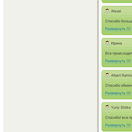
Alexei
Спасибо большо
Развернуть
(
1
)
Ирина
Все происходит
Развернуть
(
1
)
Albert Rahm
Спасибо обмен
Развернуть
(
1
)
Yuriy Shilke
Спасибо! все п
Развернуть
(
1
)