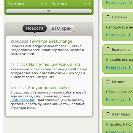
Развернуть
(
2
)
Наличные
Наличные
UAH
UAH
Сергеич
Сегодня все не
Новости
BTC-кран
Развернуть
(
1
)
19-летие BestChange
19.06.2026
Проект BestChange отмечает свое 19-летие!
Екатерина
Поздравляем всех наших партнеров, коллег и
пользователей.
Спасибо все ка
Наступающий Новый год
25.12.2025
Развернуть
(
1
)
Уважаемые пользователи! Команда BestChange
поздравляет всех с наступающим 2026 годом
и желает всего наилучшего!
Михаил
Запуск нового сайта
12.11.2025
Обмен норм об
С радостью объявляем о начале работы новой
версии сайта, запущенной на домене
Развернуть
(
1
)
BestChange.biz
. Приглашаем оценить дизайн,
протестировать функциональность и оставить
обратную связь.
Azer Abasli
Спасибо. Я пол
Развернуть
(
2
)