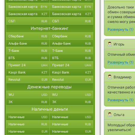
Банковская карта
Банковская карта
BYN
BYN
Довольно таки 
обмен совершил
Банковская карта
Банковская карта
KZT
KZT
и сумма обмен
СБП
СБП
RUB
RUB
смело могу ре
Интернет-банкинг
Развернуть
(
1
)
Сбербанк
Сбербанк
RUB
RUB
Альфа-Банк
Альфа-Банк
RUB
RUB
Игорь
Т-Банк
Т-Банк
RUB
RUB
Отличный обмен
ВТБ
ВТБ
RUB
RUB
Развернуть
(
1
)
Приват 24
Приват 24
UAH
UAH
Kaspi Bank
Kaspi Bank
KZT
KZT
Владимир
Revolut
Revolut
EUR
EUR
Денежные переводы
Отличная работ
качественно и 
WU
WU
USD
USD
Развернуть
(
1
)
ЗК
ЗК
RUB
RUB
Наличные деньги
Ольга
Наличные
Наличные
USD
USD
Наличные
Наличные
RUB
RUB
Молодцы! обра
увеличиться!
Наличные
Наличные
EUR
EUR