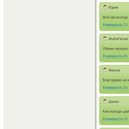
Юрий
Всё как всегда
Развернуть
(
1
)
MultaFaced
Обмен прошел 
Развернуть
(
1
)
Жанна
Благодарю за 
Развернуть
(
1
)
Денис
Как всегда сра
Развернуть
(
1
)