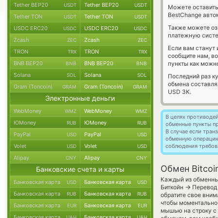
Tether BEP20
Tether BEP20
USDT
USDT
Можете оставит
BestChange авто
Tether TON
Tether TON
USDT
USDT
Также можете о
USDC ERC20
USDC ERC20
USDC
USDC
платежную систем
Zcash
Zcash
ZEC
ZEC
Если вам станут
TRON
TRON
TRX
TRX
сообщите нам, в
BNB BEP20
BNB BEP20
пункты как можно
BNB
BNB
Solana
Solana
SOL
SOL
Последний раз к
обмена составл
Gram (Toncoin)
Gram (Toncoin)
GRAM
GRAM
USD ЗК.
Электронные деньги
WebMoney
WebMoney
WMZ
WMZ
В целях противоде
ЮMoney
ЮMoney
RUB
RUB
обменные пункты п
В случае если тра
PayPal
PayPal
USD
USD
обменную операци
Volet
Volet
соблюдения требов
USD
USD
Alipay
Alipay
CNY
CNY
Обмен Bitcoi
Банковские счета и карты
Каждый из обменных
Банковская карта
Банковская карта
USD
USD
→
Биткойн
Перевод 
Банковская карта
Банковская карта
RUB
RUB
обратите свое вним
чтобы моментально 
Банковская карта
Банковская карта
EUR
EUR
мышью на строку с 
Банковская карта
Банковская карта
UAH
UAH