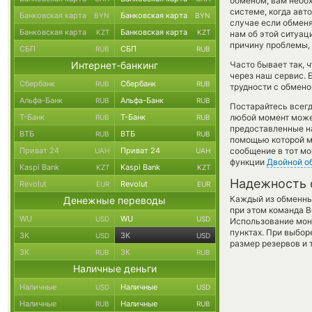
обменом, вам необх
системе, когда ав
Банковская карта
Банковская карта
BYN
BYN
случае если обменят
Банковская карта
Банковская карта
KZT
KZT
нам об этой ситуа
причину проблемы,
СБП
СБП
RUB
RUB
Интернет-банкинг
Часто бывает так, 
через наш сервис. 
Сбербанк
Сбербанк
RUB
RUB
трудности с обмено
Альфа-Банк
Альфа-Банк
RUB
RUB
Постарайтесь всег
Т-Банк
Т-Банк
любой момент може
RUB
RUB
предоставленные н
ВТБ
ВТБ
RUB
RUB
помощью которой мо
Приват 24
Приват 24
сообщение в тот мо
UAH
UAH
функции
Двойной о
Kaspi Bank
Kaspi Bank
KZT
KZT
Надежность 
Revolut
Revolut
EUR
EUR
Каждый из обменны
Денежные переводы
при этом команда 
WU
WU
USD
USD
Использование мон
пунктах. При выбор
ЗК
ЗК
USD
USD
размер резервов и 
ЗК
ЗК
RUB
RUB
Наличные деньги
Наличные
Наличные
USD
USD
Наличные
Наличные
RUB
RUB