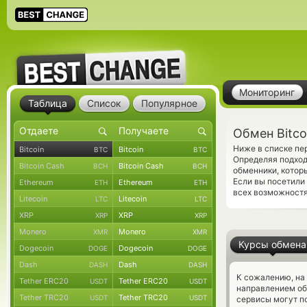
Мониторинг
Таблица
Список
Популярное
Обмен Bitco
Ниже в списке пе
Bitcoin
Bitcoin
BTC
BTC
Определяя подход
Bitcoin Cash
Bitcoin Cash
BCH
BCH
обменники, котор
Если вы посетили
Ethereum
Ethereum
ETH
ETH
всех возможностя
Litecoin
Litecoin
LTC
LTC
XRP
XRP
XRP
XRP
Monero
Monero
XMR
XMR
Курсы обмена
Dogecoin
Dogecoin
DOGE
DOGE
Dash
Dash
DASH
DASH
К сожалению, на
Tether ERC20
Tether ERC20
USDT
USDT
направлением об
Tether TRC20
Tether TRC20
USDT
USDT
сервисы могут по