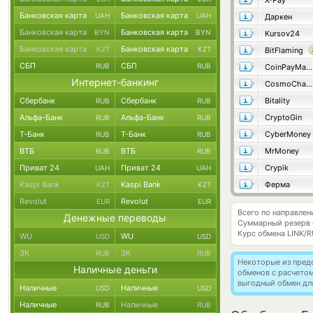
X-Pay
Банковская карта
Банковская карта
UAH
UAH
Даркен
Банковская карта
Банковская карта
BYN
BYN
Kursov24
Банковская карта
Банковская карта
KZT
KZT
BitFlaming
СБП
СБП
RUB
RUB
CoinPayMaster
Интернет-банкинг
CosmoChanger
Сбербанк
Сбербанк
Bitality
RUB
RUB
Альфа-Банк
Альфа-Банк
CryptoGin
RUB
RUB
Т-Банк
Т-Банк
CyberMoney
RUB
RUB
ВТБ
ВТБ
MrMoney
RUB
RUB
Приват 24
Приват 24
Crypik
UAH
UAH
Kaspi Bank
Kaspi Bank
Ферма
KZT
KZT
Revolut
Revolut
EUR
EUR
Всего по направле
Денежные переводы
Суммарный резерв
Курс обмена
LINK/
WU
WU
USD
USD
ЗК
ЗК
RUB
RUB
Некоторые из пред
Наличные деньги
обменов с расчето
выгодный обмен дл
Наличные
Наличные
USD
USD
Наличные
Наличные
RUB
RUB