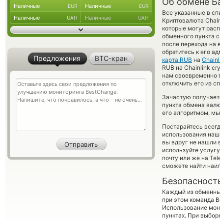
Об обмене Ба
Наличные
Наличные
EUR
EUR
Все указанные в сп
Наличные
Наличные
UAH
UAH
Криптовалюта Chain
которые могут расп
обменного пункта с
после перехода на 
обратитесь к его а
Предложения
BTC-кран
карта RUB
на
Chainl
RUB на Chainlink c
нам своевременно 
отключить его из с
Зачастую получаетс
пункта обмена валю
его алгоритмом, мы
Постарайтесь всег
использования наше
вы вдруг не нашли 
используйте услуг
почту или же на Te
сможете найти наил
Безопасност
Каждый из обменны
при этом команда 
Использование мон
пунктах. При выбор