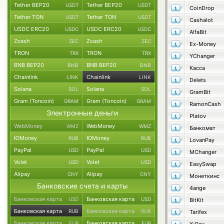
Tether BEP20
Tether BEP20
USDT
USDT
CoinDrop
Tether TON
Tether TON
USDT
USDT
Cashalot
USDC ERC20
USDC ERC20
USDC
USDC
AlfaBit
Zcash
Zcash
ZEC
ZEC
Ex-Money
TRON
TRON
TRX
TRX
YChanger
BNB BEP20
BNB BEP20
BNB
BNB
Касса
Chainlink
Chainlink
LINK
LINK
Delets
Solana
Solana
SOL
SOL
GramBit
Gram (Toncoin)
Gram (Toncoin)
GRAM
GRAM
RamonCash
Электронные деньги
Platov
WebMoney
WebMoney
WMZ
WMZ
Банкомат
ЮMoney
ЮMoney
RUB
RUB
LovanPay
PayPal
PayPal
USD
USD
MChanger
Volet
Volet
USD
USD
EasySwap
Alipay
Alipay
CNY
CNY
Монеткинс
Банковские счета и карты
4ange
Банковская карта
Банковская карта
USD
USD
BitKit
Банковская карта
Банковская карта
RUB
RUB
Tarifex
Банковская карта
Банковская карта
EUR
EUR