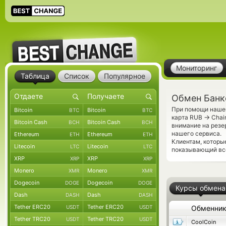
Мониторинг
Таблица
Список
Популярное
Обмен Банко
При помощи нашег
Bitcoin
Bitcoin
BTC
BTC
→
карта RUB
Chai
Bitcoin Cash
Bitcoin Cash
BCH
BCH
внимание на резе
нашего сервиса.
Ethereum
Ethereum
ETH
ETH
Клиентам, которы
Litecoin
Litecoin
LTC
LTC
показывающий все
XRP
XRP
XRP
XRP
Monero
Monero
XMR
XMR
Dogecoin
Dogecoin
DOGE
DOGE
Курсы обмена
Dash
Dash
DASH
DASH
Tether ERC20
Tether ERC20
USDT
USDT
Обменни
Tether TRC20
Tether TRC20
USDT
USDT
CoolCoin