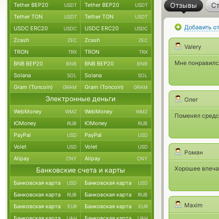
Отзывы
Ст
Tether BEP20
Tether BEP20
USDT
USDT
Tether TON
Tether TON
USDT
USDT
Добавить о
USDC ERC20
USDC ERC20
USDC
USDC
Zcash
Zcash
ZEC
ZEC
Valery
TRON
TRON
TRX
TRX
Мне понравилс
BNB BEP20
BNB BEP20
BNB
BNB
Solana
Solana
SOL
SOL
Gram (Toncoin)
Gram (Toncoin)
GRAM
GRAM
Электронные деньги
Олег
WebMoney
WebMoney
WMZ
WMZ
Поменял средст
ЮMoney
ЮMoney
RUB
RUB
PayPal
PayPal
USD
USD
Volet
Volet
USD
USD
Роман
Alipay
Alipay
CNY
CNY
Хорошее впечат
Банковские счета и карты
Банковская карта
Банковская карта
USD
USD
Банковская карта
Банковская карта
RUB
RUB
Maxim
Банковская карта
Банковская карта
EUR
EUR
Банковская карта
Банковская карта
UAH
UAH