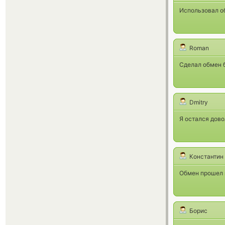
Использовал о
Roman
Сделал обмен 
Dmitry
Я остался дово
Константин
Обмен прошел г
Борис