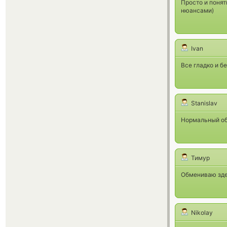
Просто и понят
нюансами)
Ivan
Все гладко и б
Stanislav
Нормальный обе
Тимур
Обмениваю здес
Nikolay