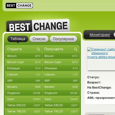
Мониторинг
Таблица
Список
Популярное
Bitcoin
Bitcoin
BTC
BTC
Bitcoin Cash
Bitcoin Cash
BCH
BCH
Ethereum
Ethereum
ETH
ETH
Litecoin
Litecoin
LTC
LTC
Статус:
XRP
XRP
XRP
XRP
Возраст:
Monero
Monero
XMR
XMR
На BestChange:
Страна:
Dogecoin
Dogecoin
DOGE
DOGE
AML-прозрачност
Dash
Dash
DASH
DASH
Tether ERC20
Tether ERC20
USDT
USDT
Tether TRC20
Tether TRC20
USDT
USDT