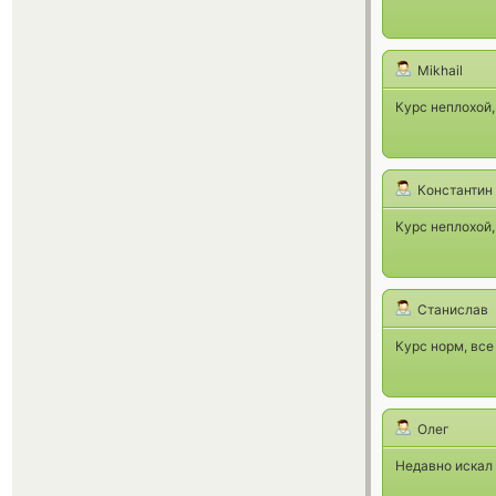
Mikhail
Курс неплохой,
Константин
Курс неплохой,
Станислав
Курс норм, все
Олег
Недавно искал 