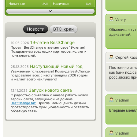
Наличные
Наличные
UAH
UAH
Valery
Новости
BTC-кран
Обменивал тут 
адекватный.
19-летие BestChange
19.06.2026
Проект BestChange отмечает свое 19-летие!
Поздравляем всех наших партнеров, коллег и
пользователей.
Сергей Каз
Наступающий Новый год
25.12.2025
Постоянно игно
Уважаемые пользователи! Команда BestChange
как банк под с
поздравляет всех с наступающим 2026 годом
российских при
и желает всего наилучшего!
Запуск нового сайта
12.11.2025
С радостью объявляем о начале работы новой
версии сайта, запущенной на домене
Vladimir
BestChange.biz
. Приглашаем оценить дизайн,
протестировать функциональность и оставить
Впервые менял 
обратную связь.
Vladimir