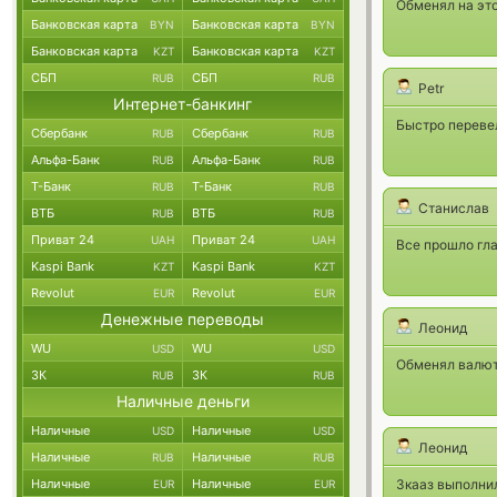
Обменял на это
Банковская карта
Банковская карта
BYN
BYN
Банковская карта
Банковская карта
KZT
KZT
СБП
СБП
RUB
RUB
Petr
Интернет-банкинг
Быстро перевел
Сбербанк
Сбербанк
RUB
RUB
Альфа-Банк
Альфа-Банк
RUB
RUB
Т-Банк
Т-Банк
RUB
RUB
Станислав
ВТБ
ВТБ
RUB
RUB
Приват 24
Приват 24
UAH
UAH
Все прошло гла
Kaspi Bank
Kaspi Bank
KZT
KZT
Revolut
Revolut
EUR
EUR
Денежные переводы
Леонид
WU
WU
USD
USD
Обменял валюту
ЗК
ЗК
RUB
RUB
Наличные деньги
Наличные
Наличные
USD
USD
Леонид
Наличные
Наличные
RUB
RUB
Наличные
Наличные
Зкааз выполнил
EUR
EUR