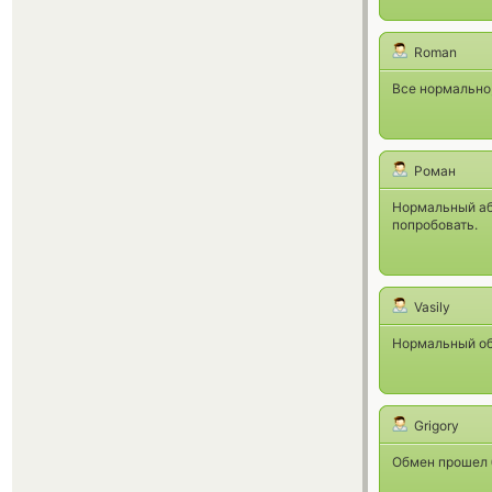
Roman
Все нормально,
Роман
Нормальный абм
попробовать.
Vasily
Нормальный об
Grigory
Обмен прошел б