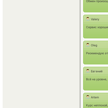
Обмен произоше
Valery
Сервис хороший
Oleg
Реокмендую это
Евгений
Всё на уровне,
Artem
Курс неплохой,