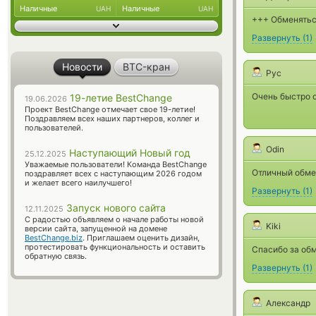
Наличные
Наличные
UAH
UAH
+++ Обменяться
Развернуть
(
1
)
Новости
BTC-кран
Рус
Очень быстро 
19-летие BestChange
19.06.2026
Проект BestChange отмечает свое 19-летие!
Поздравляем всех наших партнеров, коллег и
пользователей.
Odin
Наступающий Новый год
25.12.2025
Уважаемые пользователи! Команда BestChange
Отличный обме
поздравляет всех с наступающим 2026 годом
и желает всего наилучшего!
Развернуть
(
1
)
Запуск нового сайта
12.11.2025
С радостью объявляем о начале работы новой
Kiki
версии сайта, запущенной на домене
BestChange.biz
. Приглашаем оценить дизайн,
протестировать функциональность и оставить
Спасибо за обм
обратную связь.
Развернуть
(
1
)
Александр