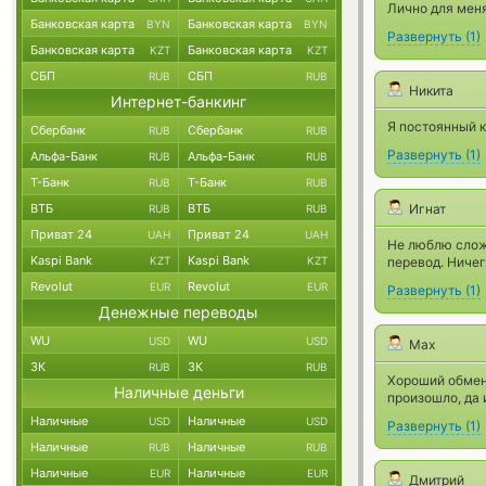
Лично для мен
Банковская карта
Банковская карта
BYN
BYN
Развернуть
(
1
)
Банковская карта
Банковская карта
KZT
KZT
СБП
СБП
RUB
RUB
Никита
Интернет-банкинг
Я постоянный к
Сбербанк
Сбербанк
RUB
RUB
Развернуть
(
1
)
Альфа-Банк
Альфа-Банк
RUB
RUB
Т-Банк
Т-Банк
RUB
RUB
ВТБ
ВТБ
Игнат
RUB
RUB
Приват 24
Приват 24
UAH
UAH
Не люблю сложн
Kaspi Bank
Kaspi Bank
KZT
KZT
перевод. Ничег
Revolut
Revolut
EUR
EUR
Развернуть
(
1
)
Денежные переводы
WU
WU
USD
USD
Max
ЗК
ЗК
RUB
RUB
Хороший обменн
Наличные деньги
произошло, да 
Наличные
Наличные
USD
USD
Развернуть
(
1
)
Наличные
Наличные
RUB
RUB
Наличные
Наличные
EUR
EUR
Дмитрий