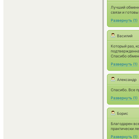
Лучший обменн
связи и готовы
Развернуть
(
1
)
Василий
Который раз, к
подтвержденна
Спасибо обменн
Развернуть
(
1
)
Александр
Спасибо. Все п
Развернуть
(
1
)
Борис
Благодарен вс
практически ле
Развернуть
(
1
)