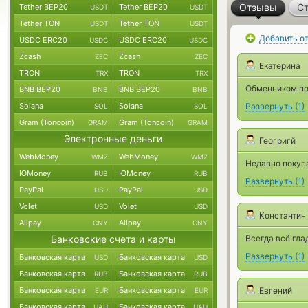
Отзывы
Ст
Tether BEP20
Tether BEP20
USDT
USDT
Tether TON
Tether TON
USDT
USDT
Добавить о
USDC ERC20
USDC ERC20
USDC
USDC
Zcash
Zcash
ZEC
ZEC
Екатерина
TRON
TRON
TRX
TRX
Обменником пол
BNB BEP20
BNB BEP20
BNB
BNB
Solana
Solana
Развернуть
(
1
)
SOL
SOL
Gram (Toncoin)
Gram (Toncoin)
GRAM
GRAM
Электронные деньги
Геогригй
WebMoney
WebMoney
WMZ
WMZ
Недавно покупа
ЮMoney
ЮMoney
RUB
RUB
Развернуть
(
1
)
PayPal
PayPal
USD
USD
Volet
Volet
USD
USD
Константин
Alipay
Alipay
CNY
CNY
Банковские счета и карты
Всегда всё глад
Развернуть
(
1
)
Банковская карта
Банковская карта
USD
USD
Банковская карта
Банковская карта
RUB
RUB
Банковская карта
Банковская карта
Евгений
EUR
EUR
Банковская карта
Банковская карта
UAH
UAH