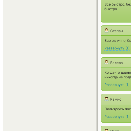
Все быстро, бе
быстро.
Степан
Все отлично, б
Развернуть
(
1
)
Валера
Когда-то давно
никогда не под
Развернуть
(
1
)
Рамис
Пользуюсь пост
Развернуть
(
1
)