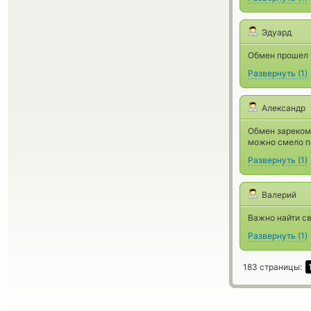
Эдуард
Обмен прошел м
Развернуть
(
1
)
Александр
Обмен зареком
можно смело п
Развернуть
(
1
)
Валерий
Важно найти св
Развернуть
(
1
)
183 страницы: