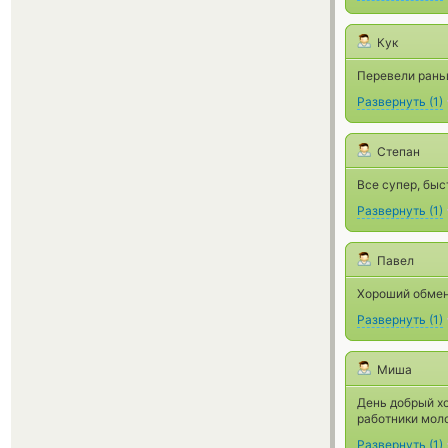
Кук
Перевели рань
Развернуть
(
1
)
Степан
Все супер, быс
Развернуть
(
1
)
Павел
Хороший обмен
Развернуть
(
1
)
Миша
День добрый хо
работники мол
Развернуть
(
1
)