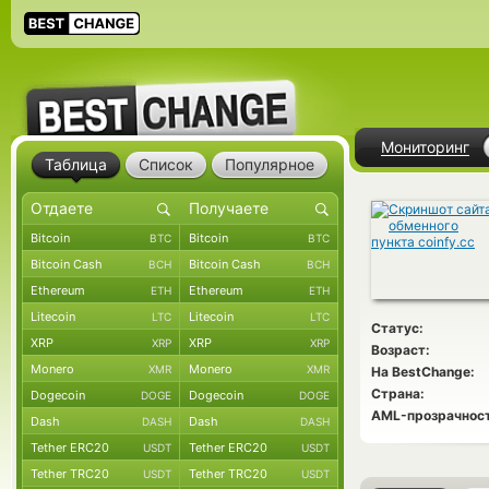
Мониторинг
Таблица
Список
Популярное
Bitcoin
Bitcoin
BTC
BTC
Bitcoin Cash
Bitcoin Cash
BCH
BCH
Ethereum
Ethereum
ETH
ETH
Litecoin
Litecoin
LTC
LTC
Статус:
XRP
XRP
XRP
XRP
Возраст:
Monero
Monero
XMR
XMR
На BestChange:
Страна:
Dogecoin
Dogecoin
DOGE
DOGE
AML-прозрачност
Dash
Dash
DASH
DASH
Tether ERC20
Tether ERC20
USDT
USDT
Tether TRC20
Tether TRC20
USDT
USDT