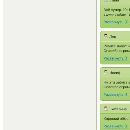
Саша
Всё супер. 10
админ любви т
Развернуть
(
1
)
Лев
Ребята знают, 
Спасибо огром
Развернуть
(
1
)
Иосиф
Ну эти ребята 
Спасибо огром
Развернуть
(
1
)
Екатерина
Хороший обмен
Развернуть
(
1
)