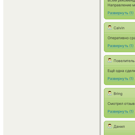
Всем рекоменд
Направление м
Развернуть
(
1
)
Calvin
Оперативно сра
Развернуть
(
1
)
Повелитель
Ещё одна сделк
Развернуть
(
1
)
Bring
Смотрел отзывы
Развернуть
(
1
)
Данил