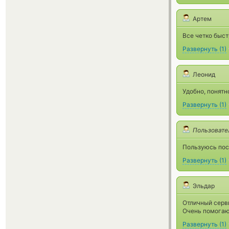
Артем
Все четко быст
Развернуть
(
1
)
Леонид
Удобно, понятн
Развернуть
(
1
)
Пользовате
Пользуюсь пос
Развернуть
(
1
)
Эльдар
Отличный серви
Очень помогаю
Развернуть
(
1
)