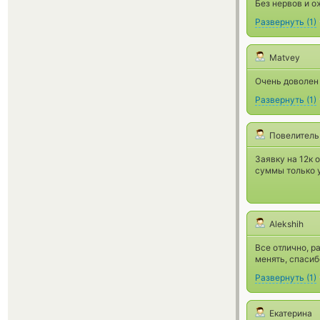
Без нервов и о
Развернуть
(
1
)
Matvey
Очень доволен
Развернуть
(
1
)
Повелитель
Заявку на 12к
суммы только у
Alekshih
Все отлично, р
менять, спасиб
Развернуть
(
1
)
Екатерина