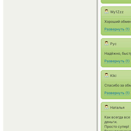
Wy1Zzz
Хороший обменн
Развернуть
(
1
)
Рус
Надёжно, быстр
Развернуть
(
1
)
Kiki
Спасибо за обм
Развернуть
(
1
)
Наталья
Как всегда все
деньги.
Просто супер!