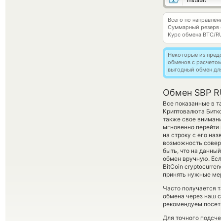
InstaBit
Всего по направле
Суммарный резерв
Курс обмена
BTC/R
Некоторые из пред
обменов с расчето
выгодный обмен дл
Обмен SBP RU
Все показанные в 
Криптовалюта Битк
также свое внимани
мгновенно перейти 
на строку с его на
возможность соверш
быть, что на данн
обмен вручную. Есл
BitCoin cryptocurr
принять нужные мер
Часто получается т
обмена через наш с
рекомендуем посети
Для точного подсче