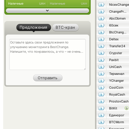
Наличные
Наличные
UAH
UAH
NicexChange
ChangeProject
AbcObmen
60сек
Предложения
BTC-кран
BtcChange24
Deltex
Transfer24
Crypster
Paxbit
UniCash
Терминал
YChanger
CoolCoin
RoyalCash
ProstovCash
BitKit
Единорог
BTCWorm