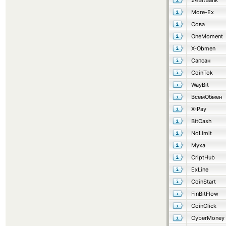
24BitBank
More-Ex
Сова
OneMoment
X-Obmen
Сапсан
CoinTok
WayBit
ВсемОбмен
X-Pay
BitCash
NoLimit
Муха
CriptHub
ExLine
CoinStart
FinBitFlow
CoinClick
CyberMoney