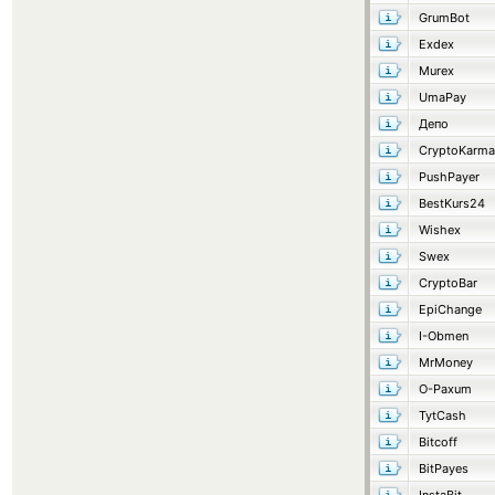
GrumBot
Exdex
Murex
UmaPay
Депо
CryptoKarma
PushPayer
BestKurs24
Wishex
Swex
CryptoBar
EpiChange
I-Obmen
MrMoney
O-Paxum
TytCash
Bitcoff
BitPayes