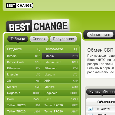
Мониторинг
Таблица
Список
Популярное
Обмен СБП R
При помощи нашег
Bitcoin
Bitcoin
BTC
BTC
Bitcoin (BTC) по 
Bitcoin Cash
Bitcoin Cash
BCH
BCH
резервы валюты B
Если вы в первый
Ethereum
Ethereum
ETH
ETH
рассказывающее о
Litecoin
Litecoin
LTC
LTC
XRP
XRP
XRP
XRP
Monero
Monero
XMR
XMR
Курсы обмена
Dogecoin
Dogecoin
DOGE
DOGE
Dash
Dash
DASH
DASH
Обменни
Tether ERC20
Tether ERC20
USDT
USDT
BTCRotor
Tether TRC20
Tether TRC20
USDT
USDT