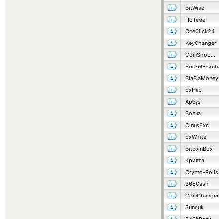
BitWise
ПоТеме
OneClick24
KeyChanger
CoinShop24
Pocket-Exch
BlaBlaMoney
ExHub
Арбуз
Волна
CinusExc
ExWhite
BitcoinBox
Крипта
Crypto-Polis
365Cash
CoinChanger
Sunduk