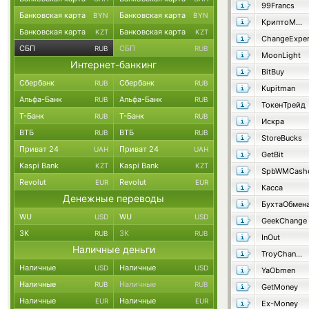
99Francs
Банковская карта
Банковская карта
BYN
BYN
КриптоМенялка
Банковская карта
Банковская карта
KZT
KZT
ChangeExper
СБП
СБП
RUB
RUB
MoonLight
Интернет-банкинг
BitBuy
Сбербанк
Сбербанк
RUB
RUB
Kupitman
Альфа-Банк
Альфа-Банк
RUB
RUB
ТокенТрейд
Т-Банк
Т-Банк
RUB
RUB
Искра
ВТБ
ВТБ
RUB
RUB
StoreBucks
Приват 24
Приват 24
UAH
UAH
GetBit
Kaspi Bank
Kaspi Bank
KZT
KZT
SpbWMCash
Revolut
Revolut
EUR
EUR
Касса
Денежные переводы
БухтаОбмен
WU
WU
USD
USD
GeekChange
ЗК
ЗК
RUB
RUB
InOut
Наличные деньги
TroyChange
Наличные
Наличные
USD
USD
YaObmen
Наличные
Наличные
RUB
RUB
GetMoney
Наличные
Наличные
EUR
EUR
Ex-Money