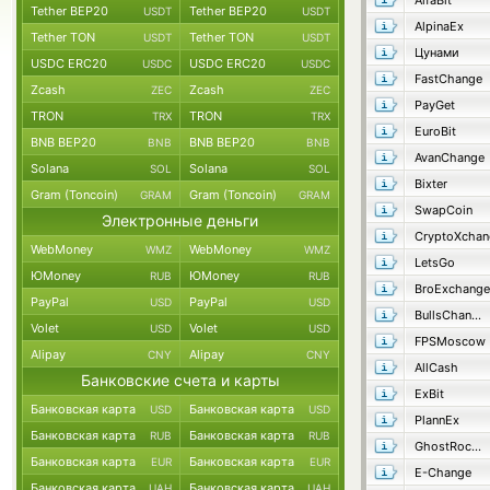
AlfaBit
Tether BEP20
Tether BEP20
USDT
USDT
AlpinaEx
Tether TON
Tether TON
USDT
USDT
Цунами
USDC ERC20
USDC ERC20
USDC
USDC
FastChange
Zcash
Zcash
ZEC
ZEC
PayGet
TRON
TRON
TRX
TRX
EuroBit
BNB BEP20
BNB BEP20
BNB
BNB
AvanChange
Solana
Solana
SOL
SOL
Bixter
Gram (Toncoin)
Gram (Toncoin)
GRAM
GRAM
SwapCoin
Электронные деньги
CryptoXchan
WebMoney
WebMoney
WMZ
WMZ
LetsGo
ЮMoney
ЮMoney
RUB
RUB
BroExchange
PayPal
PayPal
USD
USD
BullsChange
Volet
Volet
USD
USD
FPSMoscow
Alipay
Alipay
CNY
CNY
AllCash
Банковские счета и карты
ExBit
Банковская карта
Банковская карта
USD
USD
PlannEx
Банковская карта
Банковская карта
RUB
RUB
GhostRocket
Банковская карта
Банковская карта
EUR
EUR
E-Change
Банковская карта
Банковская карта
UAH
UAH