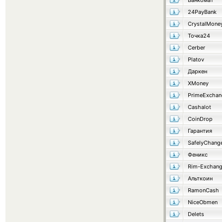
Банкомат
24PayBank
CrystalMone
Точка24
Cerber
Platov
Даркен
XMoney
PrimeExchan
Cashalot
CoinDrop
Гарантия
SafelyChang
Феникс
Rim-Exchan
Альткоин
RamonCash
NiceObmen
Delets