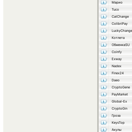
Марио
Tuco
CatChange
ColibriPay
LuckyChang
Котлета
ОбменкаSU
Coinfy
Exway
Nadex
Finex24
Daeo
CryptoGene
PayMarket
Global-Ex
CryptoGin
Гроза
KeysTop
Акулы