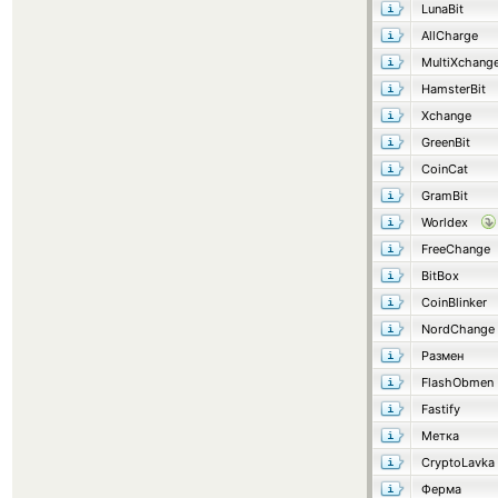
LunaBit
AllCharge
MultiXchang
HamsterBit
Xchange
GreenBit
CoinCat
GramBit
Worldex
FreeChange
BitBox
CoinBlinker
NordChange
Размен
FlashObmen
Fastify
Метка
CryptoLavka
Ферма