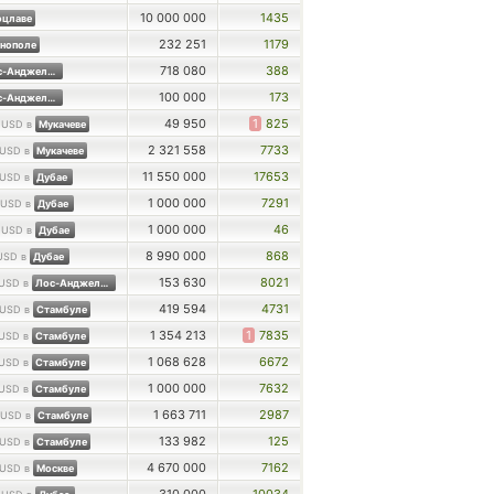
10 000 000
1435
оцлаве
232 251
1179
рнополе
718 080
388
Лос-Анджелесе
100 000
173
Лос-Анджелесе
0
49 950
1
825
USD в
Мукачеве
2 321 558
7733
USD в
Мукачеве
11 550 000
17653
USD в
Дубае
1 000 000
7291
USD в
Дубае
0
1 000 000
46
USD в
Дубае
8 990 000
868
USD в
Дубае
153 630
8021
USD в
Лос-Анджелесе
419 594
4731
USD в
Стамбуле
1 354 213
1
7835
USD в
Стамбуле
1 068 628
6672
USD в
Стамбуле
1 000 000
7632
USD в
Стамбуле
1 663 711
2987
USD в
Стамбуле
133 982
125
USD в
Стамбуле
4 670 000
7162
USD в
Москве