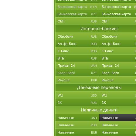
Банковская карта
Банковская карта
BYN
Банковская карта
Банковская карта
KZT
СБП
СБП
RUB
Интернет-банкинг
Сбербанк
Сбербанк
RUB
Альфа-Банк
Альфа-Банк
RUB
Т-Банк
Т-Банк
RUB
ВТБ
ВТБ
RUB
Приват 24
Приват 24
UAH
Kaspi Bank
Kaspi Bank
KZT
Revolut
Revolut
EUR
Денежные переводы
WU
WU
USD
ЗК
ЗК
RUB
Наличные деньги
Наличные
Наличные
USD
Наличные
Наличные
RUB
Наличные
Наличные
EUR