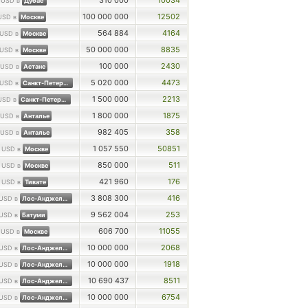
0
310 000
10034
USD в
Дубае
100 000 000
12502
USD в
Москве
564 884
4164
USD в
Москве
50 000 000
8835
USD в
Москве
100 000
2430
USD в
Астане
5 020 000
4473
USD в
Санкт-Петербурге
1 500 000
2213
USD в
Санкт-Петербурге
1 800 000
1875
USD в
Анталье
982 405
358
USD в
Анталье
0
1 057 550
50851
USD в
Москве
0
850 000
511
USD в
Москве
0
421 960
176
USD в
Тивате
3 808 300
416
USD в
Лос-Анджелесе
9 562 004
253
USD в
Батуми
0
606 700
11055
USD в
Москве
10 000 000
2068
USD в
Лос-Анджелесе
10 000 000
1918
USD в
Лос-Анджелесе
10 690 437
8511
USD в
Лос-Анджелесе
10 000 000
6754
USD в
Лос-Анджелесе