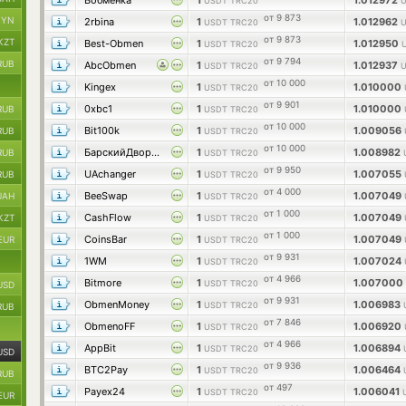
Вобменка
1
1.012972
USDT TRC20
U
от 9 873
BYN
2rbina
1
1.012962
USDT TRC20
U
от 9 873
KZT
Best-Obmen
1
1.012950
USDT TRC20
от 9 794
RUB
AbcObmen
1
1.012937
USDT TRC20
U
от 10 000
Kingex
1
1.010000
USDT TRC20
от 9 901
0xbc1
1
1.010000
RUB
USDT TRC20
от 10 000
Bit100k
1
1.009056
RUB
USDT TRC20
от 10 000
БарскийДворОбмен
1
1.008982
RUB
USDT TRC20
от 9 950
UAchanger
1
1.007055
RUB
USDT TRC20
от 4 000
BeeSwap
1
1.007049
UAH
USDT TRC20
от 1 000
CashFlow
1
1.007049
KZT
USDT TRC20
от 1 000
CoinsBar
1
1.007049
EUR
USDT TRC20
от 9 931
1WM
1
1.007024
USDT TRC20
от 4 966
Bitmore
1
1.007000
USDT TRC20
USD
от 9 931
ObmenMoney
1
1.006983
USDT TRC20
RUB
от 7 846
ObmenoFF
1
1.006920
USDT TRC20
от 4 966
AppBit
1
1.006894
USDT TRC20
USD
от 9 936
BTC2Pay
1
1.006464
USDT TRC20
RUB
от 497
Payex24
1
1.006041
USDT TRC20
EUR