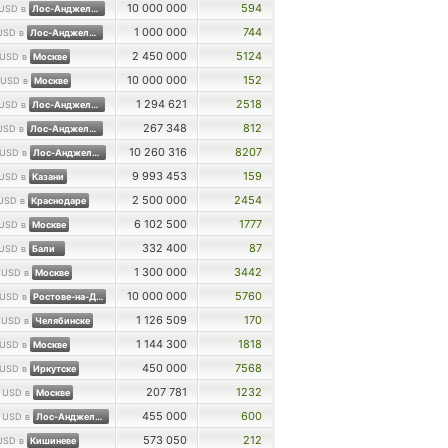
10 000 000
594
USD в
Лос-Анджелесе
1 000 000
744
USD в
Лос-Анджелесе
2 450 000
5124
USD в
Москве
10 000 000
152
USD в
Москве
1 294 621
2518
USD в
Лос-Анджелесе
267 348
812
USD в
Лос-Анджелесе
10 260 316
8207
USD в
Лос-Анджелесе
9 993 453
159
USD в
Казани
2 500 000
2454
USD в
Краснодаре
6 102 500
1777
USD в
Москве
332 400
87
USD в
Бали
0
1 300 000
3442
USD в
Москве
10 000 000
5760
USD в
Ростове-на-Дону
0
1 126 509
170
USD в
Челябинске
1 144 300
1818
USD в
Москве
450 000
7568
USD в
Иркутске
0
207 781
1232
USD в
Москве
0
455 000
600
USD в
Лос-Анджелесе
573 050
212
USD в
Кишиневе