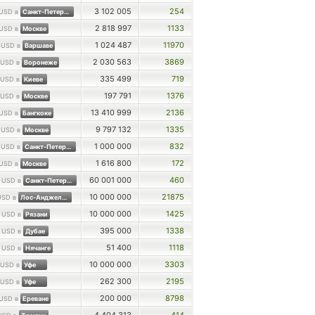
3 102 005
254
USD в
Санкт-Петербурге
2 818 997
1133
USD в
Москве
0
1 024 487
11970
USD в
Варшаве
2 030 563
3869
USD в
Воронеже
335 499
719
USD в
Киеве
197 791
1376
USD в
Москве
13 410 999
2136
USD в
Бангкоке
0
9 797 132
1335
USD в
Москве
0
1 000 000
832
USD в
Санкт-Петербурге
1 616 800
172
USD в
Москве
0
60 001 000
460
USD в
Санкт-Петербурге
10 000 000
21875
USD в
Лос-Анджелесе
0
10 000 000
1425
USD в
Рязани
0
395 000
1338
USD в
Дубае
0
51 400
1118
USD в
Нячанге
10 000 000
3303
USD в
Уфе
262 300
2195
USD в
Уфе
200 000
8798
USD в
Ереване