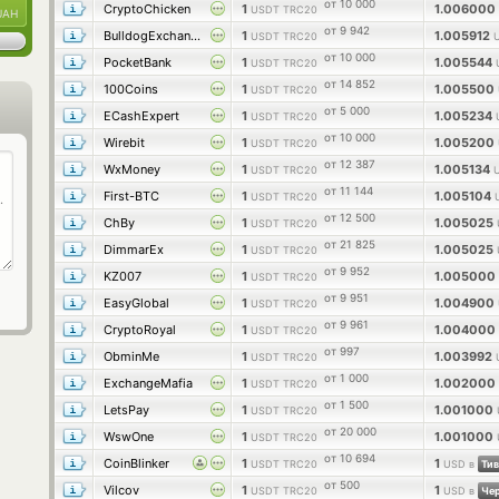
от 10 000
CryptoChicken
1
1.006000
USDT TRC20
UAH
от 9 942
BulldogExchange
1
1.005912
USDT TRC20
от 10 000
PocketBank
1
1.005544
USDT TRC20
от 14 852
100Coins
1
1.005500
USDT TRC20
от 5 000
ECashExpert
1
1.005234
USDT TRC20
от 10 000
Wirebit
1
1.005200
USDT TRC20
от 12 387
WxMoney
1
1.005134
USDT TRC20
от 11 144
First-BTC
1
1.005104
USDT TRC20
от 12 500
ChBy
1
1.005025
USDT TRC20
от 21 825
DimmarEx
1
1.005025
USDT TRC20
от 9 952
KZ007
1
1.005000
USDT TRC20
от 9 951
EasyGlobal
1
1.004900
USDT TRC20
от 9 961
CryptoRoyal
1
1.004000
USDT TRC20
от 997
ObminMe
1
1.003992
USDT TRC20
от 1 000
ExchangeMafia
1
1.002000
USDT TRC20
от 1 500
LetsPay
1
1.001000
USDT TRC20
от 20 000
WswOne
1
1.001000
USDT TRC20
от 10 694
CoinBlinker
1
1
USDT TRC20
USD в
Тив
от 500
Vilcov
1
1
USDT TRC20
USD в
Чер