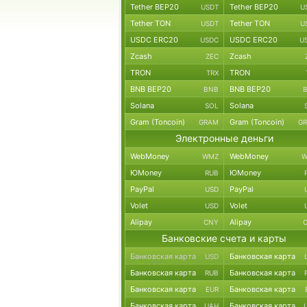
Tether BEP20
Tether BEP20
USDT
U
Tether TON
Tether TON
USDT
U
USDC ERC20
USDC ERC20
USDC
U
Zcash
Zcash
ZEC
TRON
TRON
TRX
BNB BEP20
BNB BEP20
BNB
Solana
Solana
SOL
Gram (Toncoin)
Gram (Toncoin)
GRAM
G
Электронные деньги
WebMoney
WebMoney
WMZ
W
ЮMoney
ЮMoney
RUB
PayPal
PayPal
USD
Volet
Volet
USD
Alipay
Alipay
CNY
Банковские счета и карты
Банковская карта
Банковская карта
USD
Банковская карта
Банковская карта
RUB
Банковская карта
Банковская карта
EUR
Банковская карта
Банковская карта
UAH