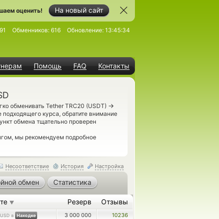
На новый сайт
шаем оценить!
91
Обменников:
616
Обновление:
13:45:34
тнерам
Помощь
FAQ
Контакты
SD
→
гко обменивать Tether TRC20 (USDT)
 подходящего курса, обратите внимание
ункт обмена тщательно проверен
нгом, мы рекомендуем подробное
Несоответствие
История
Настройка
йной обмен
Статистика
ете
Резерв
Отзывы
▼
3 000 000
10236
USD в
Находке