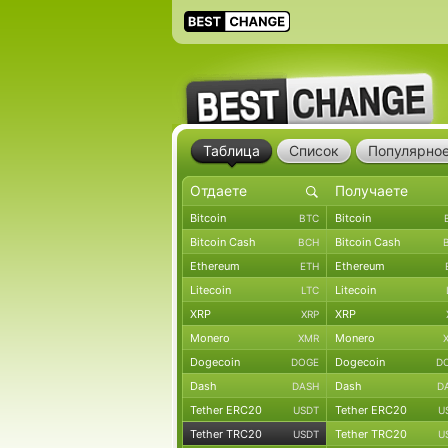
Таблица
Список
Популярно
Bitcoin
Bitcoin
BTC
Bitcoin Cash
Bitcoin Cash
BCH
Ethereum
Ethereum
ETH
Litecoin
Litecoin
LTC
XRP
XRP
XRP
Monero
Monero
XMR
Dogecoin
Dogecoin
DOGE
D
Dash
Dash
DASH
D
Tether ERC20
Tether ERC20
USDT
U
Tether TRC20
Tether TRC20
USDT
U