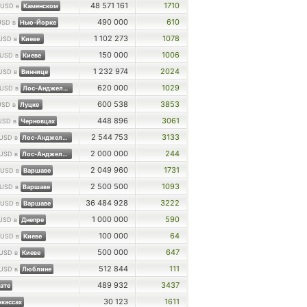
48 571 161
1710
USD в
Каменском
490 000
610
USD в
Нью-Йорке
1 102 273
1078
USD в
Киеве
150 000
1006
USD в
Киеве
1 232 974
2024
USD в
Виннице
620 000
1029
USD в
Лос-Анджелесе
600 538
3853
USD в
Луцке
448 896
3061
USD в
Черновцах
2 544 753
3133
USD в
Лос-Анджелесе
2 000 000
244
USD в
Лос-Анджелесе
2 049 960
1731
USD в
Варшаве
2 500 500
1093
USD в
Варшаве
36 484 928
3222
USD в
Варшаве
1 000 000
590
USD в
Днепре
100 000
64
USD в
Киеве
500 000
647
USD в
Киеве
512 844
111
USD в
Люблине
489 932
3437
ате
30 123
1611
кассах