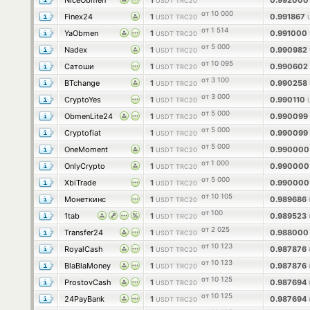
NiceObmen
1
0.99200
USDT TRC20
от 10 000
Finex24
1
0.991867
USDT TRC20
от 1 514
YaObmen
1
0.991000
USDT TRC20
от 5 000
Nadex
1
0.990982
USDT TRC20
от 10 095
Сатоши
1
0.990602
USDT TRC20
от 3 100
BTchange
1
0.990258
USDT TRC20
от 3 000
CryptoYes
1
0.990110
USDT TRC20
от 5 000
ObmenLite24
1
0.990099
USDT TRC20
от 5 000
Cryptofiat
1
0.990099
USDT TRC20
от 5 000
OneMoment
1
0.99000
USDT TRC20
от 1 000
OnlyCrypto
1
0.99000
USDT TRC20
от 5 000
XbiTrade
1
0.99000
USDT TRC20
от 10 105
Монеткинс
1
0.989686
USDT TRC20
от 100
1tab
1
0.989523
USDT TRC20
от 2 025
Transfer24
1
0.98800
USDT TRC20
от 10 123
RoyalCash
1
0.987876
USDT TRC20
от 10 123
BlaBlaMoney
1
0.987876
USDT TRC20
от 10 125
ProstovCash
1
0.987694
USDT TRC20
от 10 125
24PayBank
1
0.987694
USDT TRC20