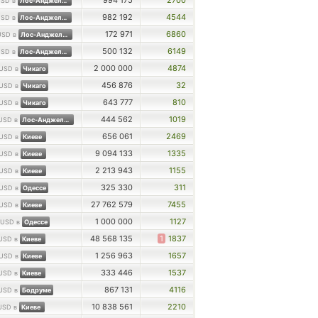
994 175
2700
SD в
Лос-Анджелесе
982 192
4544
SD в
Лос-Анджелесе
172 971
6860
USD в
Лос-Анджелесе
500 132
6149
SD в
Лос-Анджелесе
2 000 000
4874
USD в
Чикаго
456 876
32
USD в
Чикаго
643 777
810
USD в
Чикаго
444 562
1019
USD в
Лос-Анджелесе
656 061
2469
USD в
Киеве
9 094 133
1335
USD в
Киеве
2 213 943
1155
USD в
Киеве
325 330
311
USD в
Одессе
27 762 579
7455
USD в
Киеве
1 000 000
1127
USD в
Одессе
48 568 135
1
1837
USD в
Киеве
1 256 963
1657
USD в
Киеве
333 446
1537
USD в
Киеве
867 131
4116
USD в
Бодруме
10 838 561
2210
USD в
Киеве