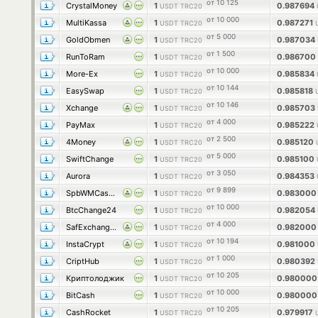
от 10 125
CrystalMoney
1
0.987694
USDT TRC20
от 10 000
MultiKassa
1
0.987271
USDT TRC20
от 5 000
GoldObmen
1
0.987034
USDT TRC20
от 1 500
RunToRam
1
0.986700
USDT TRC20
от 10 000
More-Ex
1
0.985834
USDT TRC20
от 10 144
EasySwap
1
0.985818
USDT TRC20
от 10 146
Xchange
1
0.985703
USDT TRC20
от 4 000
PayMax
1
0.985222
USDT TRC20
от 2 500
4Money
1
0.985120
USDT TRC20
от 5 000
SwiftChange
1
0.985100
USDT TRC20
от 3 050
Aurora
1
0.984353
USDT TRC20
от 9 899
SpbWMCasher
1
0.98300
USDT TRC20
от 10 000
BtcChange24
1
0.982054
USDT TRC20
от 4 000
SafExchangePro
1
0.98200
USDT TRC20
от 10 194
InstaCrypt
1
0.981000
USDT TRC20
от 1 000
CriptHub
1
0.980392
USDT TRC20
от 10 205
Криптолоджик
1
0.98000
USDT TRC20
от 10 000
BitCash
1
0.98000
USDT TRC20
от 10 205
CashRocket
1
0.979917
USDT TRC20