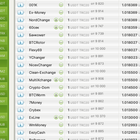
SDT
от 9 820
001K
1
1.018369
USDT TRC20
U
SDT
от 9 914
Ex-Money
1
1.018369
USDT TRC20
U
SDC
от 9 878
NordChange
1
1.018369
USDT TRC20
U
ZEC
от 9 747
60сек
1
1.018359
USDT TRC20
U
TRX
от 9 739
Банкомат
1
1.018027
USDT TRC20
BNB
от 9 814
BTCRotor
1
1.018027
USDT TRC20
SOL
от 10 000
Flexy69
1
1.018027
USDT TRC20
RAM
от 9 891
YChanger
1
1.018023
USDT TRC20
от 9 873
NicexChanger
1
1.018023
USDT TRC20
от 10 000
MZ
Clean-Exchange
1
1.015500
USDT TRC20
от 9 906
RUB
MultiXchange
1
1.015500
USDT TRC20
от 10 000
USD
Crypto-Dom
1
1.014500
USDT TRC20
от 9 891
USD
BTCWorm
1
1.014500
USDT TRC20
от 9 862
CNY
7Money
1
1.014000
USDT TRC20
от 9 867
Crybex
1
1.013500
USDT TRC20
от 10 370
USD
ExLine
1
1.013000
USDT TRC20
от 9 872
RUB
WmMoney
1
1.012993
USDT TRC20
U
от 8 885
EUR
EezyCash
1
1.012993
USDT TRC20
U
от 9 872
UAH