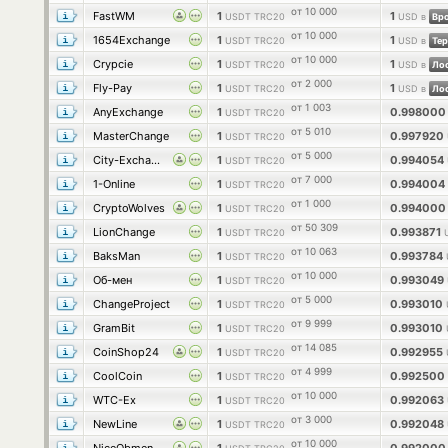
от 10 000
FastWM
1
1
USDT TRC20
USD в
Вр
от 10 000
1654Exchange
1
1
USDT TRC20
USD в
Те
от 10 000
Crypcie
1
1
USDT TRC20
USD в
от 2 000
Fly-Pay
1
1
USDT TRC20
USD в
от 1 003
AnyExchange
1
0.99800
USDT TRC20
от 5 010
MasterChange
1
0.997920
USDT TRC20
от 5 000
City-Exchange
1
0.994054
USDT TRC20
от 7 000
1-Online
1
0.994004
USDT TRC20
от 1 000
CryptoWolves
1
0.99400
USDT TRC20
от 50 309
LionChange
1
0.993871
USDT TRC20
от 10 063
BaksMan
1
0.993784
USDT TRC20
от 10 000
Об-мен
1
0.993049
USDT TRC20
от 5 000
ChangeProject
1
0.993010
USDT TRC20
от 9 999
GramBit
1
0.993010
USDT TRC20
от 14 085
CoinShop24
1
0.992955
USDT TRC20
от 4 999
CoolCoin
1
0.992500
USDT TRC20
от 10 000
WTC-Ex
1
0.992063
USDT TRC20
от 3 000
NewLine
1
0.992048
USDT TRC20
от 10 000