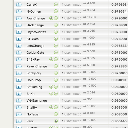
от 4 900
CurreX
1
0.979698
USDT TRC20
от 3 934
N-Obmen
1
0.979534
USDT TRC20
от 11 236
AvanChange
1
0.97900
USDT TRC20
от 2 503
HASchange
1
0.978900
USDT TRC20
от 3 065
CryptoVortex
1
0.978900
USDT TRC20
от 1 000
BTCDeal
1
0.976900
USDT TRC20
от 4 885
LetsChange
1
0.976633
USDT TRC20
от 5 000
GoldenGate
1
0.97500
USDT TRC20
от 3 685
24ExPay
1
0.97500
USDT TRC20
от 5 000
RavenChange
1
0.972886
USDT TRC20
от 10 000
BonkyPay
1
0.97000
USDT TRC20
от 12 500
CoinDrop
1
0.961019
USDT TRC20
от 10 500
BitFlaming
1
0.96000
USDT TRC20
от 2 084
BitKit
1
0.96000
USDT TRC20
от 300
VN-Exchange
1
0.96000
USDT TRC20
от 10 600
Bitality
1
0.958500
USDT TRC20
от 3 130
ПоТеме
1
0.958500
USDT TRC20
от 10 000
Рекс
1
0.955445
USDT TRC20
от 300