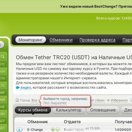
Уже видели новый BestChange? Пригла
Всего курсов:
12495
Мониторинг
Обменники
Проверка адреса
Пар
е
Обмен Tether TRC20 (USDT) на Наличные U
Мы предлагаем вам листинг обменников, в которых вы можете ле
BTC
Наличные USD по самому выгодному курсу в Рунете. При подборе
BCH
также и на резервное количество необходимой валюты. Каждый п
администраторами нашего Интернет-сервиса.
ETH
Для пользователей, которые впервые воспользовались монитори
LTC
видео
, которое расскажет о возможностях сайта.
XRP
Выберите город, например:
XMR
Город:
Все
Обратный обмен
Избранное
Лос-Анджелес
OGE
Курсы обмена
Калькулятор
Оповещение
Дво
ASH
SDT
Обменник
Отдаете
Получа
SDT
от 73 530
E-Change
1
1.020000
USDT TRC20