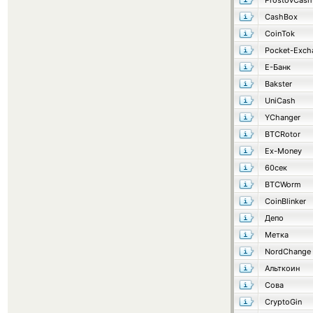
ProstovCash
CashBox
CoinTok
Pocket-Exch
Е-Банк
Bakster
UniCash
YChanger
BTCRotor
Ex-Money
60сек
BTCWorm
CoinBlinker
Депо
Метка
NordChange
Альткоин
Сова
CryptoGin