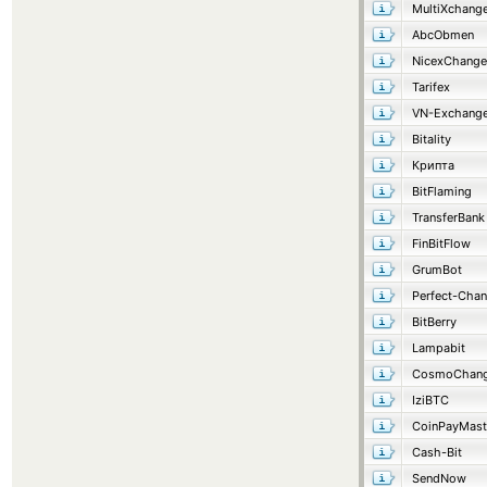
MultiXchang
AbcObmen
NicexChange
Tarifex
VN-Exchang
Bitality
Крипта
BitFlaming
TransferBank
FinBitFlow
GrumBot
Perfect-Cha
BitBerry
Lampabit
CosmoChang
IziBTC
CoinPayMast
Cash-Bit
SendNow