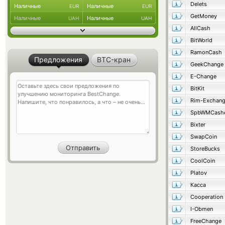
Delets
Наличные
Наличные
EUR
EUR
GetMoney
Наличные
Наличные
UAH
UAH
AllCash
BitWorld
RamonCash
Предложения
BTC-кран
GeekChange
E-Change
BitKit
Rim-Exchan
SpbWMCash
Bixter
SwapCoin
StoreBucks
CoolCoin
Platov
Касса
Cooperation
I-Obmen
FreeChange