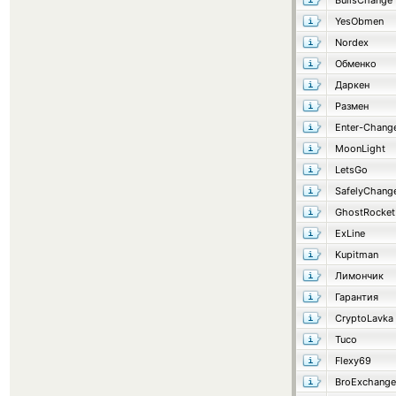
BullsChange
YesObmen
Nordex
Обменко
Даркен
Размен
Enter-Chang
MoonLight
LetsGo
SafelyChang
GhostRocket
ExLine
Kupitman
Лимончик
Гарантия
CryptoLavka
Tuco
Flexy69
BroExchange