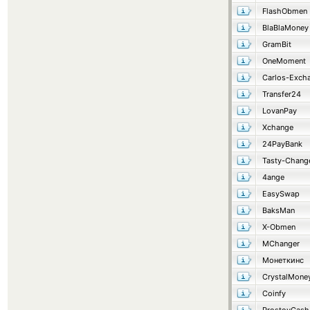
FlashObmen
BlaBlaMoney
GramBit
OneMoment
Carlos-Exch
Transfer24
LovanPay
Xchange
24PayBank
Tasty-Chang
4ange
EasySwap
BaksMan
X-Obmen
MChanger
Монеткинс
CrystalMone
Coinfy