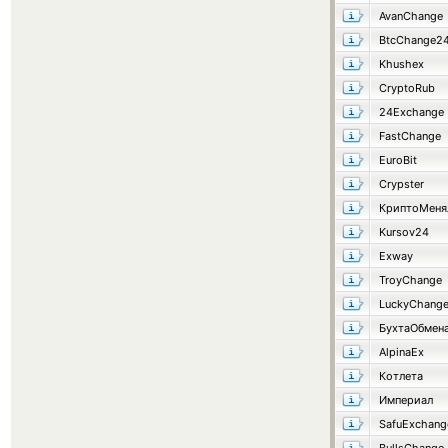
AvanChange
BtcChange2
Khushex
CryptoRub
24Exchange
FastChange
EuroBit
Crypster
КриптоМеня
Kursov24
Exway
TroyChange
LuckyChang
БухтаОбмен
AlpinaEx
Котлета
Империал
SafuExchang