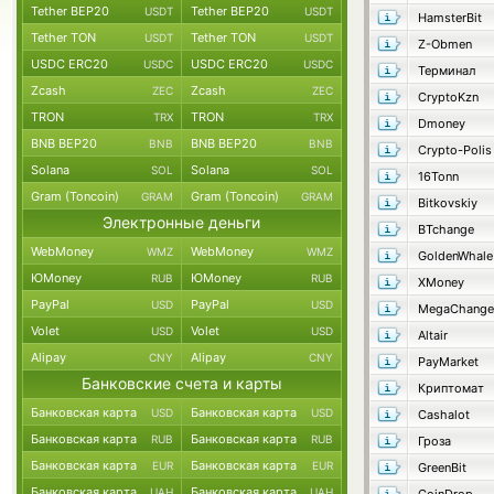
Tether BEP20
Tether BEP20
USDT
USDT
HamsterBit
Tether TON
Tether TON
USDT
USDT
Z-Obmen
USDC ERC20
USDC ERC20
USDC
USDC
Терминал
Zcash
Zcash
ZEC
ZEC
CryptoKzn
TRON
TRON
TRX
TRX
Dmoney
BNB BEP20
BNB BEP20
BNB
BNB
Crypto-Polis
Solana
Solana
SOL
SOL
16Tonn
Gram (Toncoin)
Gram (Toncoin)
GRAM
GRAM
Bitkovskiy
Электронные деньги
BTchange
WebMoney
WebMoney
WMZ
WMZ
GoldenWhale
ЮMoney
ЮMoney
RUB
RUB
XMoney
PayPal
PayPal
USD
USD
MegaChange
Volet
Volet
USD
USD
Altair
Alipay
Alipay
CNY
CNY
PayMarket
Банковские счета и карты
Криптомат
Банковская карта
Банковская карта
USD
USD
Cashalot
Банковская карта
Банковская карта
RUB
RUB
Гроза
Банковская карта
Банковская карта
EUR
EUR
GreenBit
Банковская карта
Банковская карта
UAH
UAH