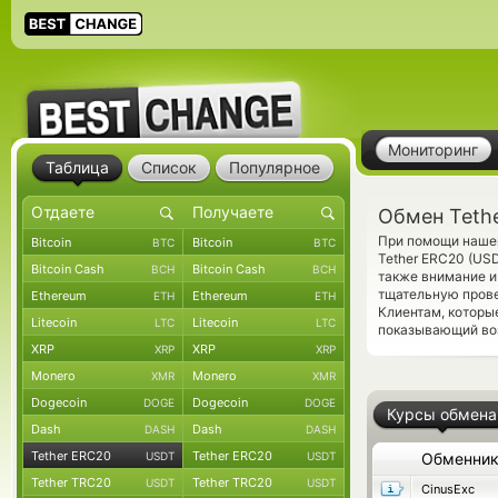
Мониторинг
Таблица
Список
Популярное
Обмен Teth
При помощи нашег
Bitcoin
Bitcoin
BTC
BTC
Tether ERC20 (US
Bitcoin Cash
Bitcoin Cash
BCH
BCH
также внимание и
тщательную прове
Ethereum
Ethereum
ETH
ETH
Клиентам, которы
Litecoin
Litecoin
LTC
LTC
показывающий воз
XRP
XRP
XRP
XRP
Monero
Monero
XMR
XMR
Dogecoin
Dogecoin
DOGE
DOGE
Курсы обмена
Dash
Dash
DASH
DASH
Tether ERC20
Tether ERC20
USDT
USDT
Обменни
Tether TRC20
Tether TRC20
USDT
USDT
CinusExc