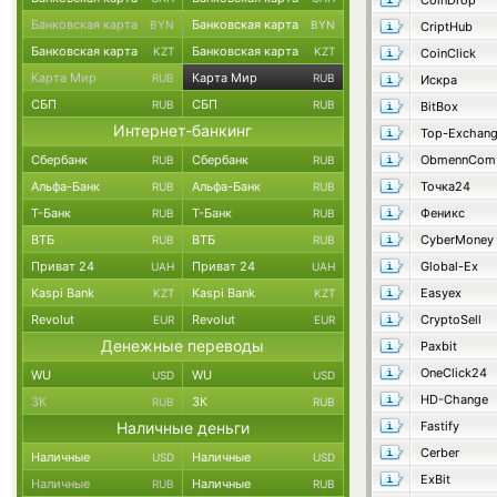
CoinDrop
Банковская карта
Банковская карта
BYN
BYN
CriptHub
Банковская карта
Банковская карта
KZT
KZT
CoinClick
Карта Мир
Карта Мир
RUB
RUB
Искра
СБП
СБП
RUB
RUB
BitBox
Интернет-банкинг
Top-Exchan
Сбербанк
Сбербанк
ObmennCom
RUB
RUB
Альфа-Банк
Альфа-Банк
Точка24
RUB
RUB
Т-Банк
Т-Банк
Феникс
RUB
RUB
ВТБ
ВТБ
CyberMoney
RUB
RUB
Приват 24
Приват 24
Global-Ex
UAH
UAH
Kaspi Bank
Kaspi Bank
Easyex
KZT
KZT
Revolut
Revolut
CryptoSell
EUR
EUR
Денежные переводы
Paxbit
OneClick24
WU
WU
USD
USD
HD-Change
ЗК
ЗК
RUB
RUB
Наличные деньги
Fastify
Cerber
Наличные
Наличные
USD
USD
ExBit
Наличные
Наличные
RUB
RUB