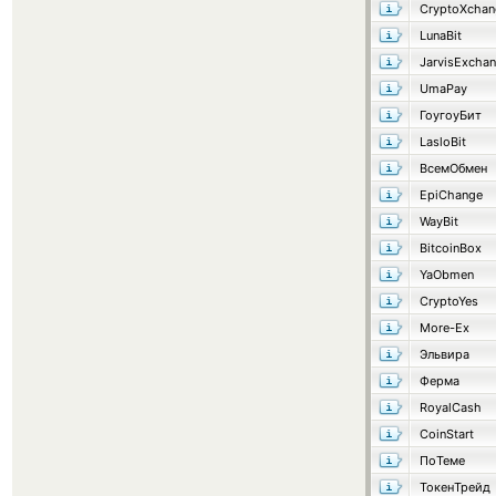
CryptoXchan
LunaBit
JarvisExcha
UmaPay
ГоугоуБит
LasloBit
ВсемОбмен
EpiChange
WayBit
BitcoinBox
YaObmen
CryptoYes
More-Ex
Эльвира
Ферма
RoyalCash
CoinStart
ПоТеме
ТокенТрейд