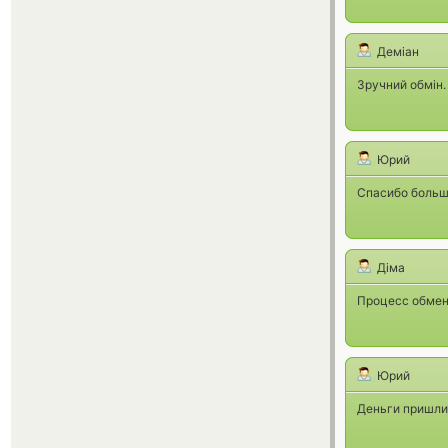
Деміан
Зручний обмін.
Юрий
Спасибо больш
Діма
Процесс обмена
Юрий
Деньги пришли 