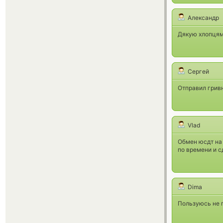
Александр
Дякую хлопцям 
Сергей
Отправил гривн
Vlad
Обмен юсдт на 
по времени и с
Dima
Пользуюсь не п