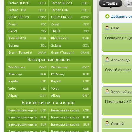
Отзывы
Ст
Tether BEP20
Tether BEP20
USDT
USDT
Tether TON
Tether TON
USDT
USDT
Добавить о
USDC ERC20
USDC ERC20
USDC
USDC
Zcash
Zcash
ZEC
ZEC
Олег
TRON
TRON
TRX
TRX
Обратился с це
BNB BEP20
BNB BEP20
BNB
BNB
Solana
Solana
SOL
SOL
Gram (Toncoin)
Gram (Toncoin)
GRAM
GRAM
Электронные деньги
Александр
WebMoney
WebMoney
WMZ
WMZ
Самый лучшие р
ЮMoney
ЮMoney
RUB
RUB
PayPal
PayPal
USD
USD
Volet
Volet
USD
USD
Хороший ку
Alipay
Alipay
CNY
CNY
Поменяли USDT 
Банковские счета и карты
Банковская карта
Банковская карта
USD
USD
Банковская карта
Банковская карта
RUB
RUB
Сергей
Банковская карта
Банковская карта
EUR
EUR
Банковская карта
Банковская карта
UAH
UAH