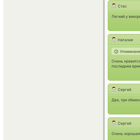
Стас
Легкий у викори
Наталия
Упоминани
Очень нравится
последнее врем
Сергей
Два, три обмен
Сергей
Очень хорошая 