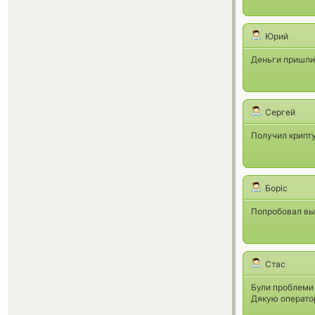
Юрий
Деньги пришли 
Сергей
Получил крипту
Боріс
Попробовал выв
Стас
Були проблеми
Дякую оператор