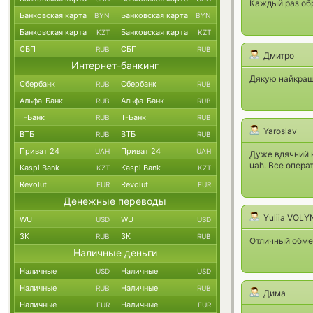
Каждый раз об
Банковская карта
Банковская карта
BYN
BYN
Банковская карта
Банковская карта
KZT
KZT
СБП
СБП
RUB
RUB
Дмитро
Интернет-банкинг
Дякую найкращ
Сбербанк
Сбербанк
RUB
RUB
Альфа-Банк
Альфа-Банк
RUB
RUB
Т-Банк
Т-Банк
RUB
RUB
Yaroslav
ВТБ
ВТБ
RUB
RUB
Приват 24
Приват 24
UAH
UAH
Дуже вдячний ко
uah. Все операт
Kaspi Bank
Kaspi Bank
KZT
KZT
Revolut
Revolut
EUR
EUR
Денежные переводы
Yuliia VOL
WU
WU
USD
USD
ЗК
ЗК
RUB
RUB
Отличный обмен
Наличные деньги
Наличные
Наличные
USD
USD
Наличные
Наличные
RUB
RUB
Дима
Наличные
Наличные
EUR
EUR