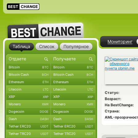
Мониторинг
Таблица
Список
Популярное
Bitcoin
Bitcoin
BTC
BTC
Bitcoin Cash
Bitcoin Cash
BCH
BCH
Ethereum
Ethereum
ETH
ETH
Litecoin
Litecoin
LTC
LTC
Статус:
XRP
XRP
XRP
XRP
Возраст:
Monero
Monero
XMR
XMR
На BestChange:
Страна:
Dogecoin
Dogecoin
DOGE
DOGE
AML-прозрачност
Dash
Dash
DASH
DASH
Tether ERC20
Tether ERC20
USDT
USDT
Tether TRC20
Tether TRC20
USDT
USDT