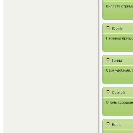
Виплату отрима
Юрий
Перевод пришол
Ганна
Сайт удобный.
Сергей
Очень хорошие 
Боріс