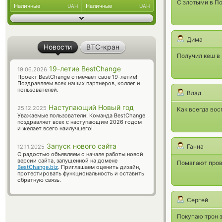
С злотыми в По
Наличные
Наличные
UAH
UAH
Дима
Новости
BTC-кран
Получил кеш в 
19-летие BestChange
19.06.2026
Проект BestChange отмечает свое 19-летие!
Поздравляем всех наших партнеров, коллег и
пользователей.
Влад
Наступающий Новый год
25.12.2025
Как всегда вос
Уважаемые пользователи! Команда BestChange
поздравляет всех с наступающим 2026 годом
и желает всего наилучшего!
Запуск нового сайта
Ганна
12.11.2025
С радостью объявляем о начале работы новой
версии сайта, запущенной на домене
Помагают прово
BestChange.biz
. Приглашаем оценить дизайн,
протестировать функциональность и оставить
обратную связь.
Сергей
Покупаю трон з