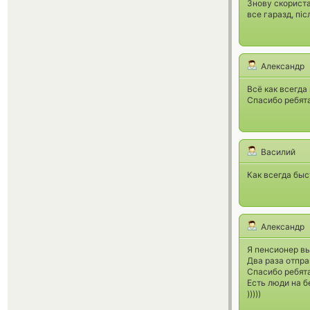
Знову скориста
все гаразд, піс
Александр
Всё как всегда
Спасибо ребята
Василий
Как всегда быс
Александр
Я пенсионер вы
Два раза отпра
Спасибо ребята
Есть люди на б
)))))