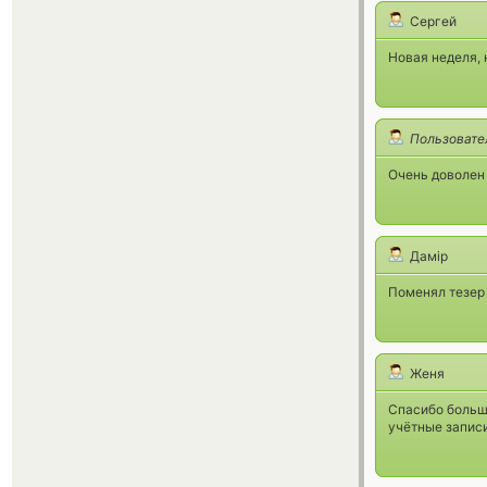
Сергей
Новая неделя, 
Пользовате
Очень доволен 
Дамір
Поменял тезер 
Женя
Спасибо большо
учётные записи