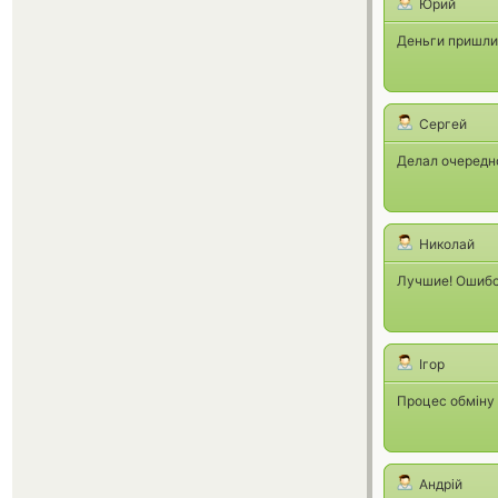
Юрий
Деньги пришли
Сергей
Делал очередно
Николай
Лучшие! Ошибся
Ігор
Процес обміну 
Андрій