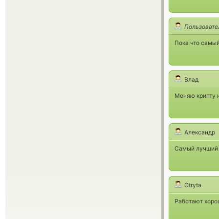
Пользовате
Пока что самый
Влад
Меняю крипту н
Александр
Самый лучший о
Otryta
Работают хорош