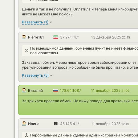
Деньги я так и не получила. Оплатила и теперь меня игнорируе
никто не может мне помочь.
Развернуть
(
1
)
Pierre181
37.27.114.*
13 декабря 2025
22:15
По имеющимся данным, обменный пункт не имеет финансо
пользователем
Заказывал обмен. Через некоторое время заблокировали счет 
урегулирования вопроса, но сообщение было прочитано, а ответ
Развернуть
(
5
)
Виталий
178.64.108.*
11 декабря 2025
21:02
За три часа провели обмен. Не вижу повода для претензий, все
Илина
45.145.41.*
11 декабря 2025
12:19
Персональные данные удалены администрацией монитори