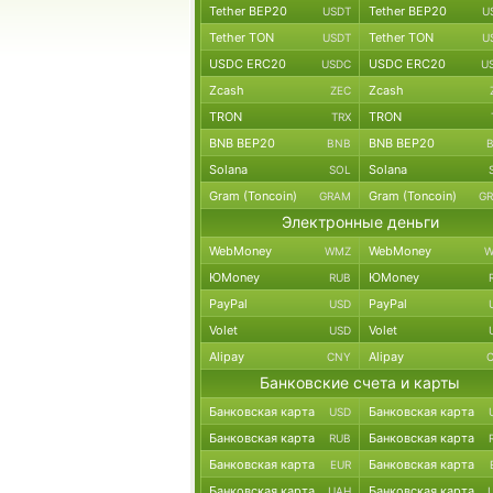
Tether BEP20
Tether BEP20
USDT
U
Tether TON
Tether TON
USDT
U
USDC ERC20
USDC ERC20
USDC
U
Zcash
Zcash
ZEC
TRON
TRON
TRX
BNB BEP20
BNB BEP20
BNB
Solana
Solana
SOL
Gram (Toncoin)
Gram (Toncoin)
GRAM
G
Электронные деньги
WebMoney
WebMoney
WMZ
W
ЮMoney
ЮMoney
RUB
PayPal
PayPal
USD
Volet
Volet
USD
Alipay
Alipay
CNY
Банковские счета и карты
Банковская карта
Банковская карта
USD
Банковская карта
Банковская карта
RUB
Банковская карта
Банковская карта
EUR
Банковская карта
Банковская карта
UAH