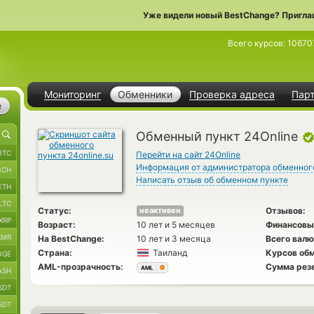
Уже видели новый BestChange? Пригла
Всего курсов:
10670
Мониторинг
Обменники
Проверка адреса
Пар
е
Обменный пункт 24Online
BTC
Перейти на сайт 24Online
Информация от администратора обменног
BCH
Написать отзыв об обменном пункте
ETH
LTC
Статус:
Отзывов:
неактивен
XRP
Возраст:
10 лет и 5 месяцев
Финансовы
XMR
На BestChange:
10 лет и 3 месяца
Всего валю
Страна:
Таиланд
Курсов обм
OGE
AML-прозрачность:
Сумма рез
AML
ASH
SDT
SDT