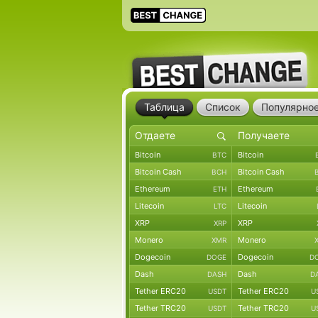
Таблица
Список
Популярно
Bitcoin
Bitcoin
BTC
Bitcoin Cash
Bitcoin Cash
BCH
Ethereum
Ethereum
ETH
Litecoin
Litecoin
LTC
XRP
XRP
XRP
Monero
Monero
XMR
Dogecoin
Dogecoin
DOGE
D
Dash
Dash
DASH
D
Tether ERC20
Tether ERC20
USDT
U
Tether TRC20
Tether TRC20
USDT
U