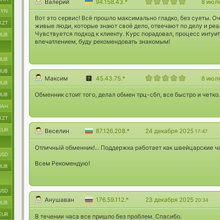
Валерий
94.158.43.*
8 июл
BYN
Вот это сервис! Всё прошло максимально гладко, без суеты. 
KZT
живые люди, которые знают своё дело, отвечают по делу и реа
Чувствуется подход к клиенту. Курс порадовал, процесс интуи
RUB
впечатлением, буду рекомендовать знакомым!
RUB
RUB
Максим
45.43.75.*
8 июл
RUB
Обменник стоит того, делал обмен трц-сбп, все быстро и четко.
RUB
UAH
KZT
EUR
Веселин
87.126.208.*
24 декабря 2025
17:47
Отличньiй обменник!... Поддержка работает как швейцарские ча
USD
Всем Рекомендую!
RUB
USD
Анушаван
176.59.112.*
23 декабря 2025
20:34
RUB
EUR
В течении часа все пришло без проблем. Спасибо.