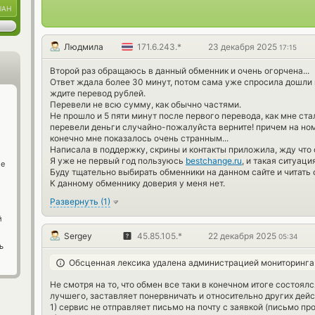
UAH
Людмила
171.6.243.*
23 декабря 2025
17:15
Второй раз обращаюсь в данный обменник и очень огорчена...
Ответ ждала более 30 минут, потом сама уже спросила дошли 
ждите перевод рублей.
Перевели не всю сумму, как обычно частями.
Не прошло и 5 пяти минут после первого перевода, как мне ста
перевели деньги случайно-пожалуйста верните! причем на номе
конечно мне показалось очень странным...
Написала в поддержку, скрины и контакты приложила, жду что 
Я уже не первый год пользуюсь
bestchange.ru
, и такая ситуаци
ge
Буду тщательно выбирать обменники на данном сайте и читать 
К данному обменнику доверия у меня нет.
Развернуть
(
1
)
й
Sergey
45.85.105.*
22 декабря 2025
05:34
ь
Обсценная лексика удалена администрацией мониторинга
Не смотря на то, что обмен все таки в конечном итоге состоял
лучшего, заставляет понервничать и относительно других дей
1) сервис не отправляет письмо на почту с заявкой (письмо про