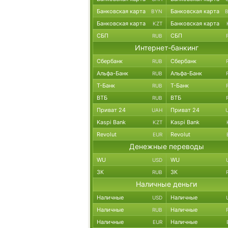
Банковская карта
Банковская карта
BYN
Банковская карта
Банковская карта
KZT
СБП
СБП
RUB
Интернет-банкинг
Сбербанк
Сбербанк
RUB
Альфа-Банк
Альфа-Банк
RUB
Т-Банк
Т-Банк
RUB
ВТБ
ВТБ
RUB
Приват 24
Приват 24
UAH
Kaspi Bank
Kaspi Bank
KZT
Revolut
Revolut
EUR
Денежные переводы
WU
WU
USD
ЗК
ЗК
RUB
Наличные деньги
Наличные
Наличные
USD
Наличные
Наличные
RUB
Наличные
Наличные
EUR