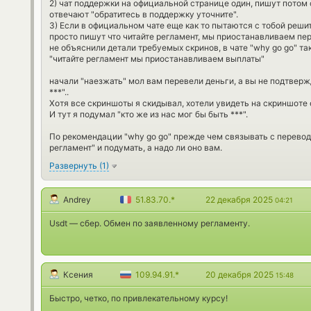
2) чат поддержки на официальной странице один, пишут потом 
отвечают "обратитесь в поддержку уточните".
3) Если в официальном чате еще как то пытаются с тобой решить
просто пишут что читайте регламент, мы приостанавливаем пер
не объяснили детали требуемых скринов, в чате "why go go" т
"читайте регламент мы приостанавливаем выплаты"
начали "наезжать" мол вам перевели деньги, а вы не подтверж
***"..
Хотя все скриншоты я скидывал, хотели увидеть на скриншоте 
И тут я подумал "кто же из нас мог бы быть ***".
По рекомендации "why go go" прежде чем связывать с перевод
регламент" и подумать, а надо ли оно вам.
Развернуть
(
1
)
Andrey
51.83.70.*
22 декабря 2025
04:21
Usdt — сбер. Обмен по заявленному регламенту.
Ксения
109.94.91.*
20 декабря 2025
15:48
Быстро, четко, по привлекательному курсу!