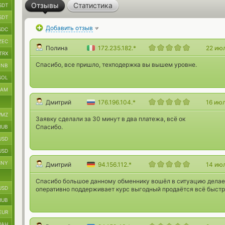
Отзывы
Статистика
SDT
SDT
Добавить отзыв
SDC
ZEC
Полина
172.235.182.*
22 ию
TRX
Спасибо, все пришло, техподержка вы вышем уровне.
BNB
SOL
RAM
Дмитрий
176.196.104.*
16 ию
MZ
Заявку сделали за 30 минут в два платежа, всё ок
Спасибо.
RUB
USD
USD
CNY
Дмитрий
94.156.112.*
14 ию
Спасибо большое данному обменнику вошёл в ситуацию делает
USD
оперативно поддерживает курс выгодный продаётся всё быстр
RUB
EUR
UAH