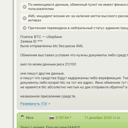
По имеющимся данным, обменный пункт не имеет финансо
пользователем
AML-инцидент возник из-за наличия меток высокого риск
активах
Претензия переведена в нейтральный статус администра
Платеж BTC — сбербанк
Заявка ID ***
были отправленны btc без риска AML
Обменник выставил условия что нужны документы либо средст
амл по моим данным риск 21/100
они пишут другие данные.
и пишут что средства будут задержанны либо верефикация. То
документы либо возрат btc на тот же адрес. Явно обменник тут 
не нравятся btc абсолютно чистые ну дак отправьте обратно? 
незаконное присвоение средств.
Развернуть
(
13
)
Nico
5.187.94.*
11 декабря 2025
14:33
Льют с казика. Процессеры144410.