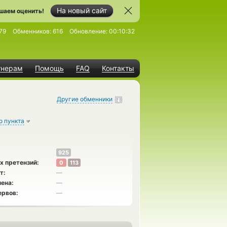
На новый сайт
шаем оценить!
79
Обменников:
616
Обновление:
00:10:32
тнерам
Помощь
FAQ
Контакты
Другие обменники
о пункта
925
х претензий:
0
113
т:
—
ена:
—
ервов:
—