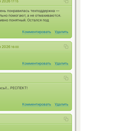
я 2026
17:15
Очень понравилась техподдержка —
льно помогают, а не отмахиваются.
тивно понятный. Остался под
Комментировать
Удалить
я 2026
16:00
Комментировать
Удалить
сьi!... РЕСПЕКТ!
Комментировать
Удалить