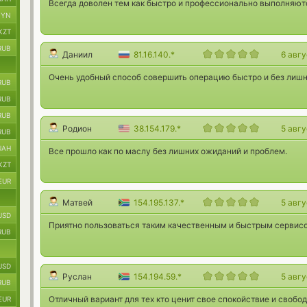
Всегда доволен тем как быстро и профессионально выполняютс
BYN
KZT
RUB
Даниил
81.16.140.*
6 авг
Очень удобный способ совершить операцию быстро и без лишн
RUB
RUB
RUB
Родион
38.154.179.*
5 авг
RUB
UAH
Все прошло как по маслу без лишних ожиданий и проблем.
KZT
EUR
Матвей
154.195.137.*
5 авг
USD
Приятно пользоваться таким качественным и быстрым сервисо
RUB
USD
Руслан
154.194.59.*
5 авг
RUB
Отличный вариант для тех кто ценит свое спокойствие и свобо
EUR