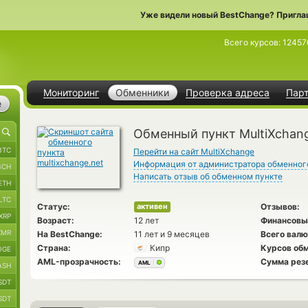
Уже видели новый BestChange? Пригла
Всего курсов:
12457
Мониторинг
Обменники
Проверка адреса
Пар
е
Обменный пункт MultiXchan
BTC
Перейти на сайт MultiXchange
Информация от администратора обменног
BCH
Написать отзыв об обменном пункте
ETH
LTC
Статус:
Отзывов:
активен
XRP
Возраст:
12 лет
Финансовы
XMR
На BestChange:
11 лет и 9 месяцев
Всего валю
Страна:
Кипр
Курсов обм
OGE
AML-прозрачность:
Сумма рез
AML
ASH
SDT
SDT