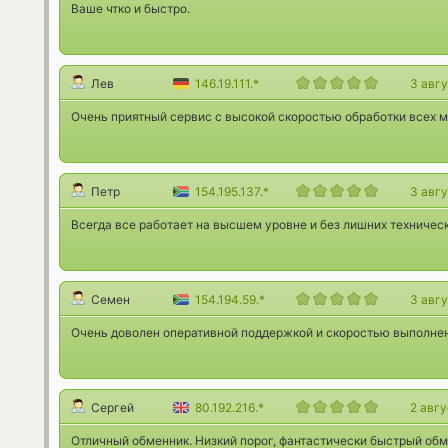
Ваше чтко и быстро.
Лев
146.19.111.*
3 авг
Очень приятный сервис с высокой скоростью обработки всех м
Петр
154.195.137.*
3 авг
Всегда все работает на высшем уровне и без лишних техническ
Семен
154.194.59.*
3 авг
Очень доволен оперативной поддержкой и скоростью выполнен
Сергей
80.192.216.*
2 авг
Отличный обменник. Низкий порог, фантастически быстрый обм