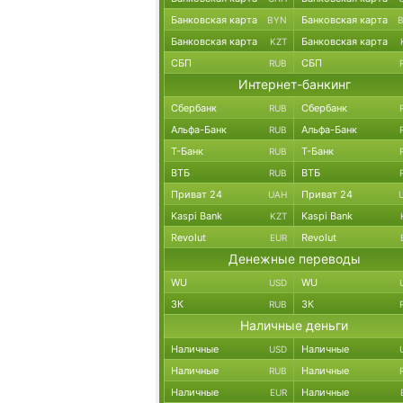
Банковская карта
Банковская карта
BYN
Банковская карта
Банковская карта
KZT
СБП
СБП
RUB
Интернет-банкинг
Сбербанк
Сбербанк
RUB
Альфа-Банк
Альфа-Банк
RUB
Т-Банк
Т-Банк
RUB
ВТБ
ВТБ
RUB
Приват 24
Приват 24
UAH
Kaspi Bank
Kaspi Bank
KZT
Revolut
Revolut
EUR
Денежные переводы
WU
WU
USD
ЗК
ЗК
RUB
Наличные деньги
Наличные
Наличные
USD
Наличные
Наличные
RUB
Наличные
Наличные
EUR