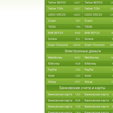
Tether BEP20
Tether BEP20
USDT
U
Tether TON
Tether TON
USDT
U
USDC ERC20
USDC ERC20
USDC
U
Zcash
Zcash
ZEC
TRON
TRON
TRX
BNB BEP20
BNB BEP20
BNB
Solana
Solana
SOL
Gram (Toncoin)
Gram (Toncoin)
GRAM
G
Электронные деньги
WebMoney
WebMoney
WMZ
W
ЮMoney
ЮMoney
RUB
PayPal
PayPal
USD
Volet
Volet
USD
Alipay
Alipay
CNY
Банковские счета и карты
Банковская карта
Банковская карта
USD
Банковская карта
Банковская карта
RUB
Банковская карта
Банковская карта
EUR
Банковская карта
Банковская карта
UAH