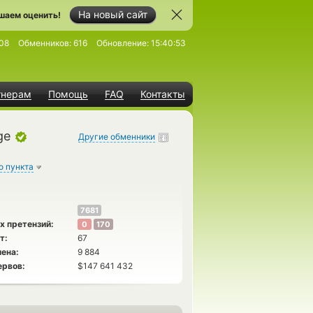
На новый сайт
шаем оценить!
08
Обменников:
616
Обновление:
15:40:53
тнерам
Помощь
FAQ
Контакты
ge
Другие обменники
о пункта
7681
х претензий:
0
170
т:
67
ена:
9 884
ервов:
$147 641 432