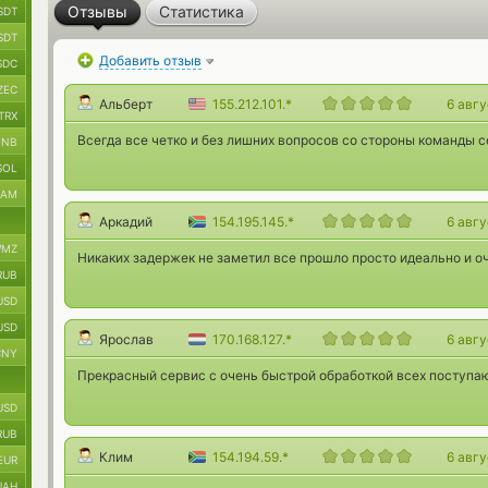
Отзывы
Статистика
SDT
SDT
Добавить отзыв
SDC
ZEC
Альберт
155.212.101.*
6 авг
TRX
Всегда все четко и без лишних вопросов со стороны команды с
BNB
SOL
RAM
Аркадий
154.195.145.*
6 авг
MZ
Никаких задержек не заметил все прошло просто идеально и о
RUB
USD
USD
Ярослав
170.168.127.*
6 авг
CNY
Прекрасный сервис с очень быстрой обработкой всех поступаю
USD
RUB
Клим
154.194.59.*
6 авг
EUR
UAH