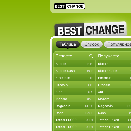
Таблица
Список
Популярно
Bitcoin
Bitcoin
BTC
Bitcoin Cash
Bitcoin Cash
BCH
Ethereum
Ethereum
ETH
Litecoin
Litecoin
LTC
XRP
XRP
XRP
Monero
Monero
XMR
Dogecoin
Dogecoin
DOGE
D
Dash
Dash
DASH
D
Tether ERC20
Tether ERC20
USDT
U
Tether TRC20
Tether TRC20
USDT
U