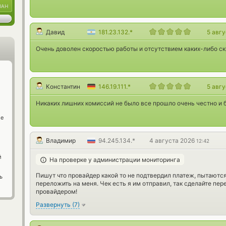
UAH
Давид
181.23.132.*
5 авг
Очень доволен скоростью работы и отсутствием каких-либо с
Константин
146.19.111.*
5 авг
Никаких лишних комиссий не было все прошло очень честно и 
ge
Владимир
94.245.134.*
4 августа 2026
12:42
й
На проверке у администрации мониторинга
Пишут что провайдер какой то не подтвердил платеж, пытаютс
ь
переложить на меня. Чек есть я им отправил, так сделайте пер
провайдером!
Развернуть
(
7
)