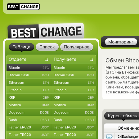
Мониторинг
Таблица
Список
Популярное
Обмен Bitco
Мы предлагаем ва
Bitcoin
Bitcoin
BTC
BTC
(BTC) на Банковс
Bitcoin Cash
Bitcoin Cash
BCH
BCH
обмена, обращайт
сайте, были тщат
Ethereum
Ethereum
ETH
ETH
Клиентам, посещ
Litecoin
Litecoin
LTC
LTC
все возможные фу
XRP
XRP
XRP
XRP
Monero
Monero
XMR
XMR
Dogecoin
Dogecoin
DOGE
DOGE
Курсы обмена
Dash
Dash
DASH
DASH
Tether ERC20
Tether ERC20
USDT
USDT
Обменни
Tether TRC20
Tether TRC20
USDT
USDT
24Exchange