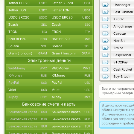
Tether BEP20
Tether BEP20
USDT
USDT
UAchanger
Tether TON
Tether TON
USDT
USDT
Best-Obmen
USDC ERC20
USDC ERC20
USDC
USDC
KZ007
Zcash
Zcash
ZEC
ZEC
Amgchange
TRON
TRON
TRX
TRX
Сатоши
BNB BEP20
BNB BEP20
BNB
BNB
NextBit
Solana
Solana
SOL
SOL
2rbina
Gram (Toncoin)
Gram (Toncoin)
GRAM
GRAM
EasyGlobal
Электронные деньги
BTC2Pay
WebMoney
WebMoney
WMZ
WMZ
CashRocket
ЮMoney
ЮMoney
RUB
RUB
Buy-Bitcoin
PayPal
PayPal
USD
USD
Всего по направлен
Volet
Volet
USD
USD
Суммарный резерв
Alipay
Alipay
CNY
CNY
Банковские счета и карты
В целях противоде
обменные пункты п
Банковская карта
Банковская карта
USD
USD
В случае если тра
обменную операци
Банковская карта
Банковская карта
RUB
RUB
соблюдения требов
Банковская карта
Банковская карта
EUR
EUR
Банковская карта
Банковская карта
UAH
UAH