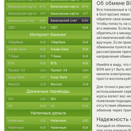
Об обмене Bi
Банковская карта
Банковская карта
BYN
BYN
Все показанные в 
Банковская карта
Банковская карта
KZT
KZT
в болгарских левах
обратите свое вним
Банковский счет
Банковский счет
BGN
BGN
Чтобы попасть на с
СБП
СБП
RUB
RUB
его именем. Если в
обратиться к менед
Интернет-банкинг
автоматический о
Сбербанк
Сбербанк
вручную. Если произ
RUB
RUB
обменном пункте вс
Альфа-Банк
Альфа-Банк
RUB
RUB
рассмотрение причи
Т-Банк
Т-Банк
направления обмен
RUB
RUB
ВТБ
ВТБ
RUB
RUB
Имейте в виду, что
BGN могут быть инт
Приват 24
Приват 24
UAH
UAH
меняли электронные
Kaspi Bank
Kaspi Bank
KZT
KZT
просто воспользуйт
Revolut
Revolut
EUR
EUR
Для точного расчет
Денежные переводы
использования серв
курсы валют вас не
WU
WU
USD
USD
появлении подходящ
отсутствия обменн
ЗК
ЗК
RUB
RUB
обменов через тра
Наличные деньги
Надежность 
Наличные
Наличные
USD
USD
Каждый из обменны
Наличные
Наличные
RUB
RUB
при этом команда 