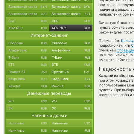
все-таки не получ
Банковская карта
Банковская карта
BYN
BYN
причины с владельц
Банковская карта
Банковская карта
KZT
KZT
направления обмен
СБП
СБП
RUB
RUB
Зачастую бывает та
пункта обмена валю
ATM NFC
ATM NFC
RUB
RUB
рекомендуем посети
Интернет-банкинг
Применяйте
Кальку
Сбербанк
Сбербанк
RUB
RUB
подробно изучить
С
функцией
Оповеще
Альфа-Банк
Альфа-Банк
RUB
RUB
на e-mail или же н
Т-Банк
Т-Банк
RUB
RUB
сможете найти при
ВТБ
ВТБ
RUB
RUB
Надежность 
Приват 24
Приват 24
UAH
UAH
Каждый из обменны
Kaspi Bank
Kaspi Bank
KZT
KZT
при этом команда 
Использование мон
Revolut
Revolut
EUR
EUR
пунктах. При выбор
Денежные переводы
размер резервов и 
WU
WU
USD
USD
ЗК
ЗК
RUB
RUB
Наличные деньги
Наличные
Наличные
USD
USD
Наличные
Наличные
RUB
RUB