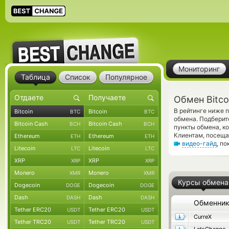
Мониторинг
Таблица
Список
Популярное
Обмен Bitco
В рейтинге ниже 
Bitcoin
Bitcoin
BTC
BTC
обмена. Подберит
Bitcoin Cash
Bitcoin Cash
BCH
BCH
пункты обмена, к
Клиентам, посеща
Ethereum
Ethereum
ETH
ETH
видео-гайд
, п
Litecoin
Litecoin
LTC
LTC
XRP
XRP
XRP
XRP
Monero
Monero
XMR
XMR
Курсы обмена
Dogecoin
Dogecoin
DOGE
DOGE
Dash
Dash
DASH
DASH
Обменни
Tether ERC20
Tether ERC20
USDT
USDT
CurreX
Tether TRC20
Tether TRC20
USDT
USDT