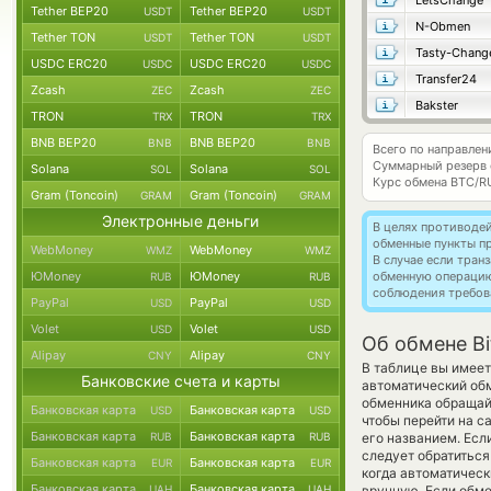
LetsChange
Tether BEP20
Tether BEP20
USDT
USDT
N-Obmen
Tether TON
Tether TON
USDT
USDT
Tasty-Chang
USDC ERC20
USDC ERC20
USDC
USDC
Transfer24
Zcash
Zcash
ZEC
ZEC
Bakster
TRON
TRON
TRX
TRX
BNB BEP20
BNB BEP20
BNB
BNB
Всего по направлен
Суммарный резерв
Solana
Solana
SOL
SOL
Курс обмена
BTC/R
Gram (Toncoin)
Gram (Toncoin)
GRAM
GRAM
Электронные деньги
В целях противоде
обменные пункты п
WebMoney
WebMoney
WMZ
WMZ
В случае если тра
ЮMoney
ЮMoney
обменную операци
RUB
RUB
соблюдения требов
PayPal
PayPal
USD
USD
Volet
Volet
USD
USD
Об обмене Bi
Alipay
Alipay
CNY
CNY
В таблице вы имеет
Банковские счета и карты
автоматический об
обменника обращайт
Банковская карта
Банковская карта
USD
USD
чтобы перейти на с
Банковская карта
Банковская карта
RUB
RUB
его названием. Есл
следует обратиться
Банковская карта
Банковская карта
EUR
EUR
когда автоматичес
Банковская карта
Банковская карта
UAH
UAH
вручную. Если обме