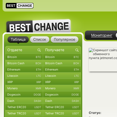
Мониторинг
Таблица
Список
Популярное
Bitcoin
Bitcoin
BTC
BTC
Bitcoin Cash
Bitcoin Cash
BCH
BCH
Ethereum
Ethereum
ETH
ETH
Litecoin
Litecoin
LTC
LTC
XRP
XRP
XRP
XRP
Monero
Monero
XMR
XMR
Dogecoin
Dogecoin
DOGE
DOGE
Dash
Dash
DASH
DASH
Tether ERC20
Tether ERC20
USDT
USDT
Статус:
Tether TRC20
Tether TRC20
USDT
USDT