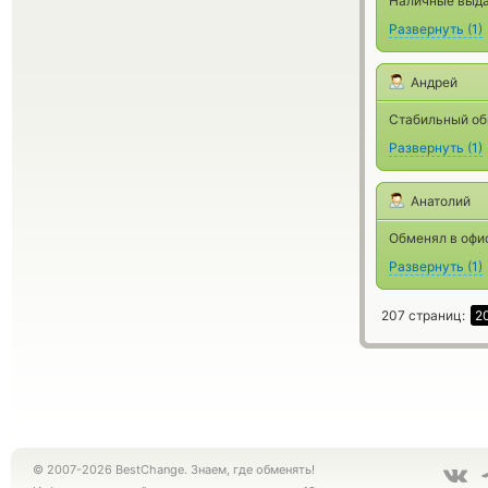
Наличные выда
Развернуть
(
1
)
Андрей
Стабильный обм
Развернуть
(
1
)
Анатолий
Обменял в офис
Развернуть
(
1
)
207 страниц:
2
© 2007-2026 BestChange. Знаем, где обменять!