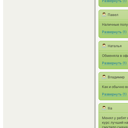
Развернуть
(
1
)
Павел
Наличные получ
Развернуть
(
1
)
Наталья
Обменяла в офи
Развернуть
(
1
)
Владимир
Как и обычно в
Развернуть
(
1
)
Ilia
Менял у ребят
курс лучший н
смутило сначал