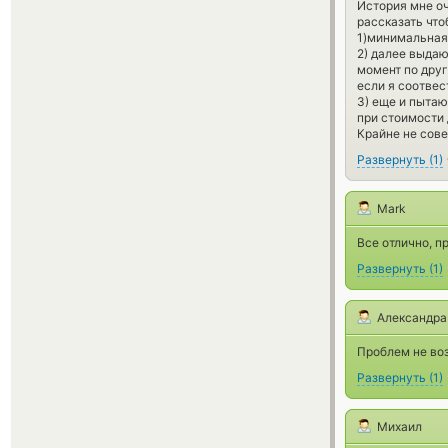
История мне оч
рассказать что
1)минимальная
2) далее выдаю
момент по дру
если я соотве
3) еще и пытаю
при стоимости 
Крайне не сове
Развернуть
(
1
)
Mark
Все отлично, п
Развернуть
(
1
)
Александра
Проблем не воз
Развернуть
(
1
)
Михаил