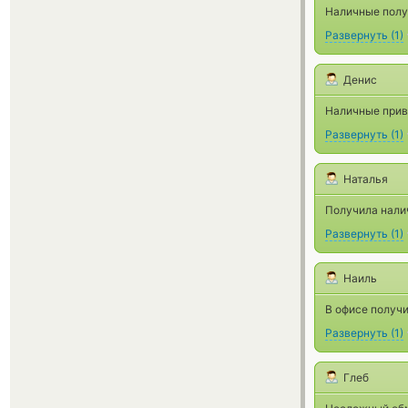
Наличные получ
Развернуть
(
1
)
Денис
Наличные приве
Развернуть
(
1
)
Наталья
Получила налич
Развернуть
(
1
)
Наиль
В офисе получи
Развернуть
(
1
)
Глеб