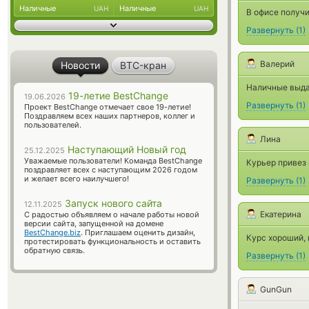
Наличные
Наличные
UAH
UAH
В офисе получи
Развернуть
(
1
)
Валерий
Новости
BTC-кран
Наличные выдал
19-летие BestChange
19.06.2026
Развернуть
(
1
)
Проект BestChange отмечает свое 19-летие!
Поздравляем всех наших партнеров, коллег и
пользователей.
Лина
Наступающий Новый год
25.12.2025
Уважаемые пользователи! Команда BestChange
Курьер привез 
поздравляет всех с наступающим 2026 годом
и желает всего наилучшего!
Развернуть
(
1
)
Запуск нового сайта
12.11.2025
Екатерина
С радостью объявляем о начале работы новой
версии сайта, запущенной на домене
BestChange.biz
. Приглашаем оценить дизайн,
Курс хороший, 
протестировать функциональность и оставить
обратную связь.
Развернуть
(
1
)
GunGun