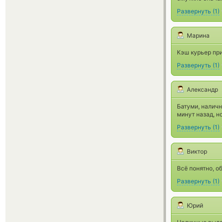
Развернуть
(
1
)
Марина
Кэш курьер при
Развернуть
(
1
)
Александр
Батуми, наличн
минут назад, но
Развернуть
(
1
)
Виктор
Всё понятно, о
Развернуть
(
1
)
Юрий