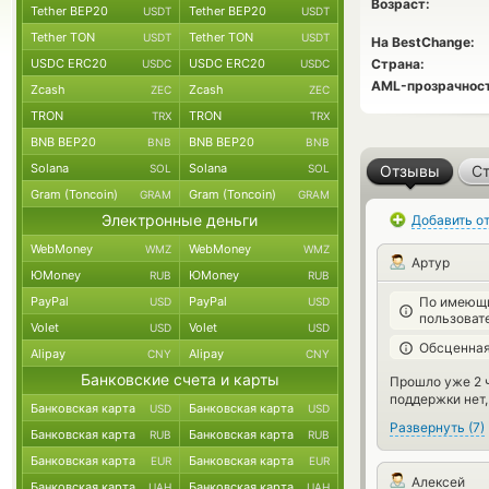
Возраст:
Tether BEP20
Tether BEP20
USDT
USDT
Tether TON
Tether TON
USDT
USDT
На BestChange:
USDC ERC20
USDC ERC20
Страна:
USDC
USDC
AML-прозрачност
Zcash
Zcash
ZEC
ZEC
TRON
TRON
TRX
TRX
BNB BEP20
BNB BEP20
BNB
BNB
Solana
Solana
SOL
SOL
Отзывы
Ст
Gram (Toncoin)
Gram (Toncoin)
GRAM
GRAM
Электронные деньги
Добавить о
WebMoney
WebMoney
WMZ
WMZ
Артур
ЮMoney
ЮMoney
RUB
RUB
PayPal
PayPal
По имеющи
USD
USD
пользоват
Volet
Volet
USD
USD
Обсценная
Alipay
Alipay
CNY
CNY
Банковские счета и карты
Прошло уже 2 ч
поддержки нет,
Банковская карта
Банковская карта
USD
USD
Развернуть
(
7
)
Банковская карта
Банковская карта
RUB
RUB
Банковская карта
Банковская карта
EUR
EUR
Алексей
Банковская карта
Банковская карта
UAH
UAH