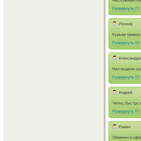
Несложный обме
Развернуть
(
1
)
Леонид
Курьер привез 
Развернуть
(
1
)
Александрa
Нал выдали сра
Развернуть
(
1
)
Андрей
Четко, быстро 
Развернуть
(
1
)
Роман
Обменял в офис