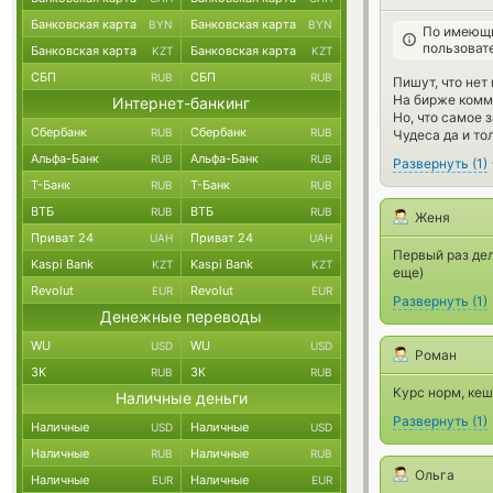
Банковская карта
Банковская карта
BYN
BYN
По имеющи
пользоват
Банковская карта
Банковская карта
KZT
KZT
СБП
СБП
RUB
RUB
Пишут, что нет
На бирже комм
Интернет-банкинг
Но, что самое 
Сбербанк
Сбербанк
RUB
RUB
Чудеса да и то
Альфа-Банк
Альфа-Банк
RUB
RUB
Развернуть
(
1
)
Т-Банк
Т-Банк
RUB
RUB
ВТБ
ВТБ
RUB
RUB
Женя
Приват 24
Приват 24
UAH
UAH
Первый раз дел
Kaspi Bank
Kaspi Bank
KZT
KZT
еще)
Revolut
Revolut
EUR
EUR
Развернуть
(
1
)
Денежные переводы
WU
WU
USD
USD
Роман
ЗК
ЗК
RUB
RUB
Курс норм, кеш
Наличные деньги
Развернуть
(
1
)
Наличные
Наличные
USD
USD
Наличные
Наличные
RUB
RUB
Ольга
Наличные
Наличные
EUR
EUR