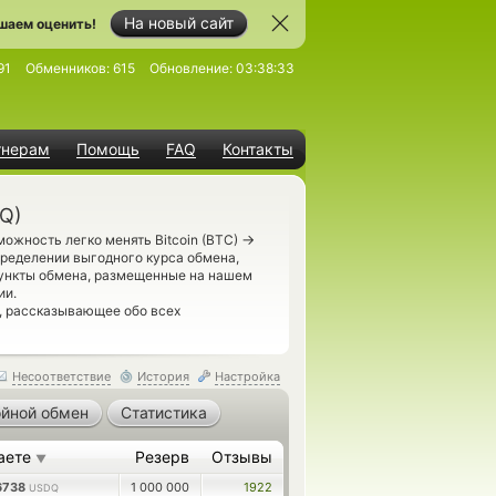
На новый сайт
шаем оценить!
91
Обменников:
615
Обновление:
03:38:33
тнерам
Помощь
FAQ
Контакты
DQ)
→
ожность легко менять Bitcoin (BTC)
пределении выгодного курса обмена,
пункты обмена, размещенные на нашем
ии.
, рассказывающее обо всех
Несоответствие
История
Настройка
йной обмен
Статистика
аете
Резерв
Отзывы
▼
.6738
1 000 000
1922
USDQ