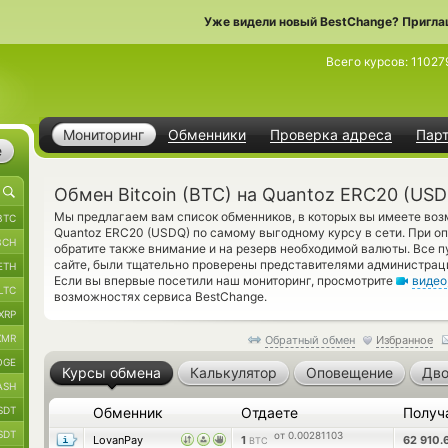
Уже видели новый BestChange? Пригла
Всего курсов:
11027
Мониторинг
Обменники
Проверка адреса
Пар
е
Обмен Bitcoin (BTC) на Quantoz ERC20 (US
Мы предлагаем вам список обменников, в которых вы имеете возм
BTC
Quantoz ERC20 (USDQ) по самому выгодному курсу в сети. При о
BCH
обратите также внимание и на резерв необходимой валюты. Все 
сайте, были тщательно проверены представителями администрац
ETH
Если вы впервые посетили наш мониторинг, просмотрите
видео
LTC
возможностях сервиса BestChange.
XRP
XMR
Обратный обмен
Избранное
OGE
Курсы обмена
Калькулятор
Оповещение
Дво
ASH
SDT
Обменник
Отдаете
Получ
SDT
от 0.00281103
LovanPay
1
62 910
BTC