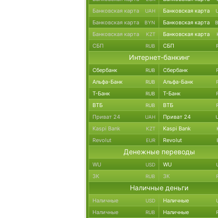
Банковская карта
Банковская карта
UAH
Банковская карта
Банковская карта
BYN
Банковская карта
Банковская карта
KZT
СБП
СБП
RUB
Интернет-банкинг
Сбербанк
Сбербанк
RUB
Альфа-Банк
Альфа-Банк
RUB
Т-Банк
Т-Банк
RUB
ВТБ
ВТБ
RUB
Приват 24
Приват 24
UAH
Kaspi Bank
Kaspi Bank
KZT
Revolut
Revolut
EUR
Денежные переводы
WU
WU
USD
ЗК
ЗК
RUB
Наличные деньги
Наличные
Наличные
USD
Наличные
Наличные
RUB