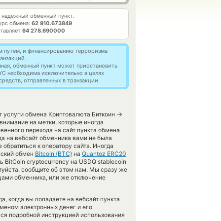
надежный обменный пункт.
урс обмена:
62 910.673849
ставляет
64 278.690000
м путем, и финансированию терроризма
анзакций.
нная, обменный пункт может приостановить
YC необходима исключительно в целях
редств, отправленных в транзакции.
→
ет услуги обмена Криптовалюта Биткоин
внимание на метки, которые иногда
венного перехода на сайт пункта обмена
да на вебсайт обменника вами не была
обратиться к оператору сайта. Иногда
еский обмен
Bitcoin (BTC)
на
Quantoz ERC20
 BitCoin cryptocurrency на USDQ stablecoin
луйста, сообщите об этом нам. Мы сразу же
ами обменника, или же отключение
, когда вы попадаете на вебсайт пункта
бменом электронных денег и его
ься подробной инструкцией использования