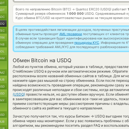
SDT
Всего по направлению Bitcoin (BTC)
Quantoz ERC20 (USDQ) работает
1
→
SDT
Суммарный резерв обменников:
1 000 000
USDQ.
Средневзвешенный к
SDC
Курс обмена
BTC/USD
на криптовалютных рынках на текущее время со
SDQ
В целях противодействия легализации доходов, полученных преступны
ZEC
обменные пункты проводят
AML-проверки
поступающих от клиентов тр
TRX
В случае если транзакция будет идентифицирована как высокорискова
обменную операцию для проведения
процедуры KYC
. Информация по K
BNB
соблюдения требований AML/KYC для последующего разблокирования с
SOL
RAM
Обмен Bitcoin на USDQ
Любой из пунктов обмена, который указан в таблице, предоставля
Стейблкоин USDQ в ручном или автоматическом режиме. Обратите 
MZ
расположены возле названий обменных сайтов в таблице. Для мгно
RUB
нажмите один раз мышкой на строку обменника. Если после перехо
найдена возможность проведения операции, рекомендуем сразу же 
USD
происходят различные неполадки и сбои системы, когда автоматич
USD
(USDQ)
провести нельзя, но доступен обмен вручную. Если обменять
в заинтересовавшем для вас обменнике все-таки не удалось, пожа
CNY
примем соответствующие меры: рассмотрение причины с владельц
обменного сайта из рейтинга текущего направления.
USD
→
Зачастую получается так, что курсы Биткоин
USDQ выгоднее тогда
обмена через наш мониторинг. Если у вас появились проблемы с о
RUB
алгоритмом, мы рекомендуем посетить раздел FAQ и воспользоват
EUR