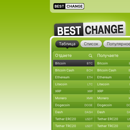
Таблица
Список
Популярно
Bitcoin
Bitcoin
BTC
Bitcoin Cash
Bitcoin Cash
BCH
Ethereum
Ethereum
ETH
Litecoin
Litecoin
LTC
XRP
XRP
XRP
Monero
Monero
XMR
Dogecoin
Dogecoin
DOGE
D
Dash
Dash
DASH
D
Tether ERC20
Tether ERC20
USDT
U
Tether TRC20
Tether TRC20
USDT
U