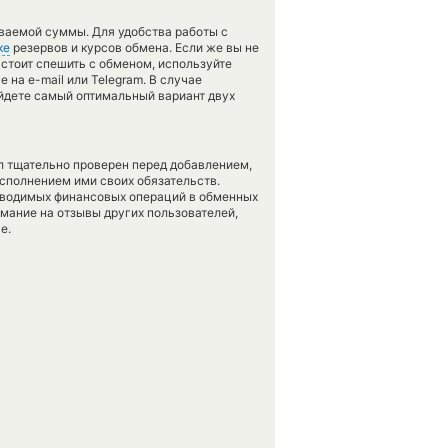
ваемой суммы. Для удобства работы с
ке
резервов и курсов обмена. Если же вы не
 стоит спешить с обменом, используйте
 на e-mail или Telegram. В случае
йдете самый оптимальный вариант двух
л тщательно проверен перед добавлением,
сполнением ими своих обязательств.
оводимых финансовых операций в обменных
имание на отзывы других пользователей,
е.