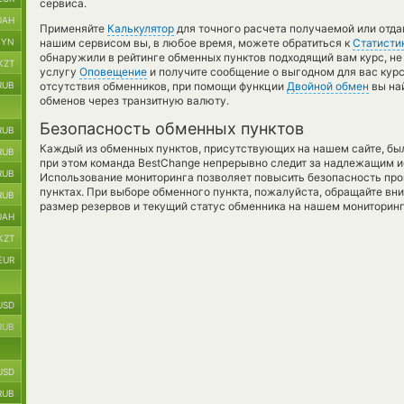
сервиса.
UAH
Применяйте
Калькулятор
для точного расчета получаемой или отда
BYN
нашим сервисом вы, в любое время, можете обратиться к
Статисти
обнаружили в рейтинге обменных пунктов подходящий вам курс, не
KZT
услугу
Оповещение
и получите сообщение о выгодном для вас курсе
RUB
отсутствия обменников, при помощи функции
Двойной обмен
вы на
обменов через транзитную валюту.
Безопасность обменных пунктов
RUB
Каждый из обменных пунктов, присутствующих на нашем сайте, бы
RUB
при этом команда BestChange непрерывно следит за надлежащим и
RUB
Использование мониторинга позволяет повысить безопасность пр
пунктах. При выборе обменного пункта, пожалуйста, обращайте вн
RUB
размер резервов и текущий статус обменника на нашем мониторинг
UAH
KZT
EUR
USD
RUB
USD
RUB