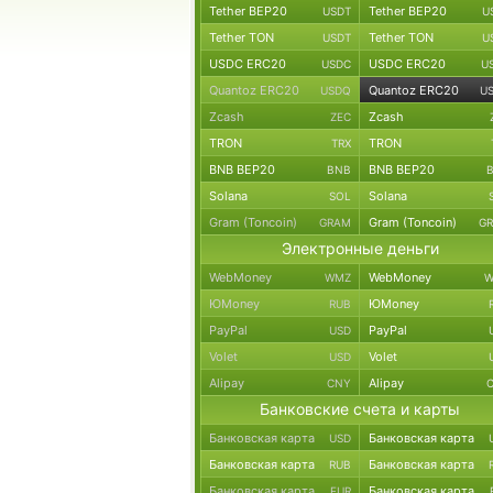
Tether BEP20
Tether BEP20
USDT
U
Tether TON
Tether TON
USDT
U
USDC ERC20
USDC ERC20
USDC
U
Quantoz ERC20
Quantoz ERC20
USDQ
U
Zcash
Zcash
ZEC
TRON
TRON
TRX
BNB BEP20
BNB BEP20
BNB
Solana
Solana
SOL
Gram (Toncoin)
Gram (Toncoin)
GRAM
G
Электронные деньги
WebMoney
WebMoney
WMZ
W
ЮMoney
ЮMoney
RUB
PayPal
PayPal
USD
Volet
Volet
USD
Alipay
Alipay
CNY
Банковские счета и карты
Банковская карта
Банковская карта
USD
Банковская карта
Банковская карта
RUB
Банковская карта
Банковская карта
EUR