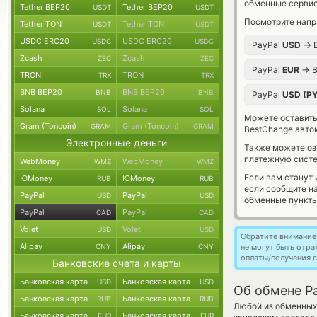
обменные сервис
Tether BEP20
Tether BEP20
USDT
USDT
Посмотрите напр
Tether TON
Tether TON
USDT
USDT
USDC ERC20
USDC ERC20
USDC
USDC
→
PayPal
USD
B
Zcash
Zcash
ZEC
ZEC
→
PayPal
EUR
B
TRON
TRON
TRX
TRX
BNB BEP20
BNB BEP20
BNB
BNB
PayPal
USD (P
Solana
Solana
SOL
SOL
Можете оставит
Gram (Toncoin)
Gram (Toncoin)
GRAM
GRAM
BestChange авто
Электронные деньги
Также можете о
платежную систе
WebMoney
WebMoney
WMZ
WMZ
Если вам станут
ЮMoney
ЮMoney
RUB
RUB
если сообщите н
PayPal
PayPal
USD
USD
обменные пункты
PayPal
PayPal
CAD
CAD
Volet
Volet
USD
USD
Обратите внимание
Alipay
Alipay
CNY
CNY
не могут быть отр
оплаты/получения с
Банковские счета и карты
Банковская карта
Банковская карта
USD
USD
Об обмене Pa
Банковская карта
Банковская карта
RUB
RUB
Любой из обменных 
Банковская карта
Банковская карта
EUR
EUR