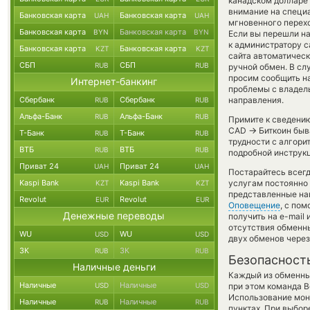
канадском долларе
внимание на специ
Банковская карта
Банковская карта
UAH
UAH
мгновенного перехо
Банковская карта
Банковская карта
BYN
BYN
Если вы перешли на
к администратору с
Банковская карта
Банковская карта
KZT
KZT
сайта автоматичес
СБП
СБП
RUB
RUB
ручной обмен. В слу
просим сообщить н
Интернет-банкинг
проблемы с владель
Сбербанк
Сбербанк
направления.
RUB
RUB
Альфа-Банк
Альфа-Банк
RUB
RUB
Примите к сведению
→
CAD
Биткоин быв
Т-Банк
Т-Банк
RUB
RUB
трудности с алгори
ВТБ
ВТБ
RUB
RUB
подробной инструк
Приват 24
Приват 24
UAH
UAH
Постарайтесь всег
Kaspi Bank
Kaspi Bank
услугам постоянно
KZT
KZT
представленные на
Revolut
Revolut
EUR
EUR
Оповещение
, с по
Денежные переводы
получить на e-mail 
отсутствия обменн
WU
WU
USD
USD
двух обменов через
ЗК
ЗК
RUB
RUB
Безопасност
Наличные деньги
Каждый из обменны
Наличные
Наличные
USD
USD
при этом команда 
Использование мон
Наличные
Наличные
RUB
RUB
пунктах. При выбор