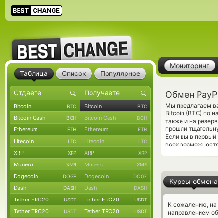
Мониторинг
Таблица
Список
Популярное
Обмен PayPa
Мы предлагаем ва
Bitcoin
Bitcoin
BTC
BTC
Bitcoin (BTC) по 
Bitcoin Cash
Bitcoin Cash
BCH
BCH
также и на резер
прошли тщательну
Ethereum
Ethereum
ETH
ETH
Если вы в первый
Litecoin
Litecoin
LTC
LTC
всех возможностя
XRP
XRP
XRP
XRP
Monero
Monero
XMR
XMR
Dogecoin
Dogecoin
DOGE
DOGE
Курсы обмена
Dash
Dash
DASH
DASH
Tether ERC20
Tether ERC20
USDT
USDT
К сожалению, на
Tether TRC20
Tether TRC20
USDT
USDT
направлением о