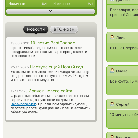
Наличные
Наличные
UAH
UAH
Благодарю, все
пришла! Спасиб
Новости
BTC-кран
Лион
19-летие BestChange
19.06.2026
Проект BestChange отмечает свое 19-летие!
BTC -> Сбербан
Поздравляем всех наших партнеров, коллег и
пользователей.
Наступающий Новый год
25.12.2025
Слава
Уважаемые пользователи! Команда BestChange
поздравляет всех с наступающим 2026 годом
и желает всего наилучшего!
Все круто, 15 м
Запуск нового сайта
12.11.2025
С радостью объявляем о начале работы новой
версии сайта, запущенной на домене
BestChange.biz
. Приглашаем оценить дизайн,
Сергей
протестировать функциональность и оставить
обратную связь.
10 минут на об
Екатерина