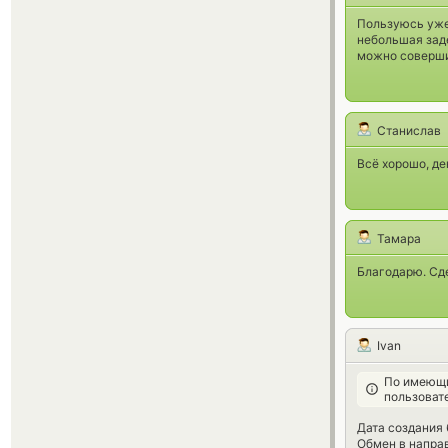
Пользуюсь уже 
небольшая заде
можно соверши
Станислав
Всё хорошо, де
Тамара
Благодарю. Сде
Ivan
По имеющи
пользоват
Дата создания 
Обмен в напра