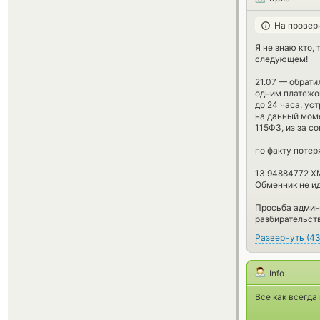
На провер
Я не знаю кто,
следующем!
21.07 — обрат
одним платежом
до 24 часа, уст
на данный моме
115ФЗ, из за с
по факту потер
13.94884772 X
Обменник не ид
Просьба админ
разбирательств
Развернуть
(
4
Info
Все как всегда