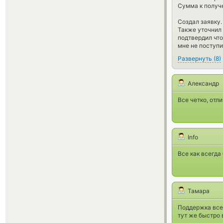
Сумма к получ
Создал заявку.
Также уточнил 
подтвердил что
мне не поступи
Развернуть
(
8
)
Александр
Все четко, отл
Info
Все как всегда
Тамара
Поддержка всег
тут же быстро 