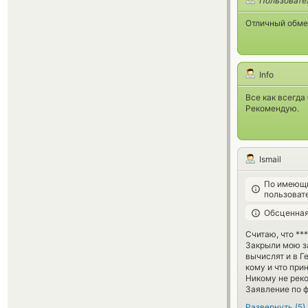
Пользовате
Отличный обме
Info
Все как всегда
Рекомендую.
Ismail
По имеющи
пользоват
Обсценная
Считаю, что *** 
Закрыли мою за
вычислят и в Г
кому и что прин
Никому не рек
Заявление по ф
Развернуть
(
5
)