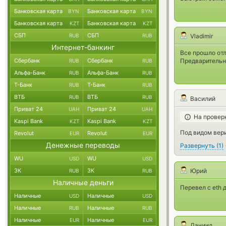
Банковская карта
Банковская карта
BYN
BYN
Банковская карта
Банковская карта
KZT
KZT
СБП
СБП
Vladimir
RUB
RUB
Интернет-банкинг
Все прошло от
Предварительны
Сбербанк
Сбербанк
RUB
RUB
Альфа-Банк
Альфа-Банк
RUB
RUB
Т-Банк
Т-Банк
RUB
RUB
ВТБ
ВТБ
RUB
RUB
Василий
Приват 24
Приват 24
UAH
UAH
На провер
Kaspi Bank
Kaspi Bank
KZT
KZT
Под видом вери
Revolut
Revolut
EUR
EUR
Денежные переводы
Развернуть
(
1
)
WU
WU
USD
USD
ЗК
ЗК
Юрий
RUB
RUB
Наличные деньги
Перевел с eth 
Наличные
Наличные
USD
USD
Наличные
Наличные
RUB
RUB
Наличные
Наличные
EUR
EUR
Даниил