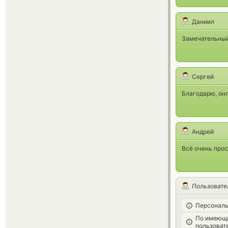
Даниил
Замечательный 
Сергей
Благодарю, онл
Андрей
Всё очень прос
Пользовате
Персональ
По имеющи
пользоват