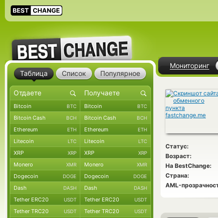
Мониторинг
Таблица
Список
Популярное
Bitcoin
Bitcoin
BTC
BTC
Bitcoin Cash
Bitcoin Cash
BCH
BCH
Ethereum
Ethereum
ETH
ETH
Litecoin
Litecoin
LTC
LTC
Статус:
XRP
XRP
XRP
XRP
Возраст:
Monero
Monero
XMR
XMR
На BestChange:
Страна:
Dogecoin
Dogecoin
DOGE
DOGE
AML-прозрачност
Dash
Dash
DASH
DASH
Tether ERC20
Tether ERC20
USDT
USDT
Tether TRC20
Tether TRC20
USDT
USDT