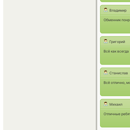
Владимир
Обменник понр
Григорий
Всё как всегда
Станислав
Всё отлично, м
Михаил
Отличные ребят