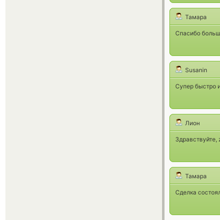
Тамара
Спасибо большо
Susanin
Супер быстро и
Лион
Здравствуйте, 
Тамара
Сделка состоял