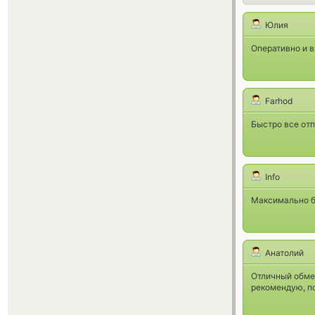
Юлия
Оперативно и в
Farhod
Быстро все отп
Info
Максимально б
Анатолий
Отличный обме
рекомендую, по