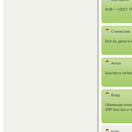
RUB — USDT TR
Станислав
Всё ок, деньги 
Антон
Быстро и четко
Влад
Обменник отлич
XRP быстро и ч
Крис