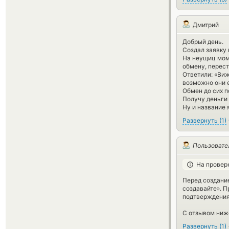
Дмитрий
Добрый день.
Создал заявку
На неущиц моме
обмену, перест
Ответили: «Виж
возможно они 
Обмен до сих п
Получу деньги 
Ну и название 
Развернуть
(
1
)
Пользовате
На провер
Перед создание
создавайте». П
подтверждения 
С отзывом ниже
Развернуть
(
1
)