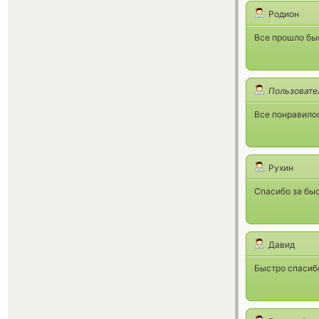
Родион
Все прошло бы
Пользовате
Все понравило
Рухин
Спасибо за быс
Давид
Быстро спасиб