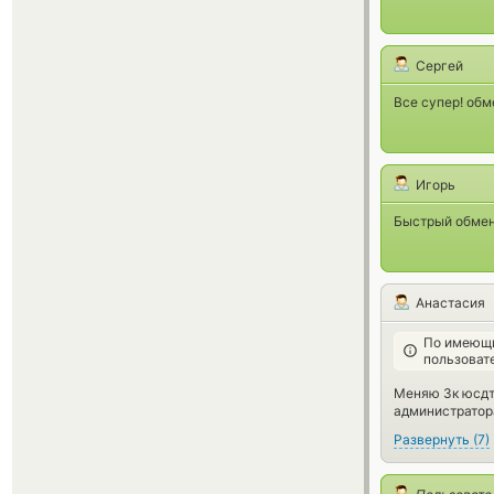
Сергей
Все супер! обм
Игорь
Быстрый обмен,
Анастасия
По имеющи
пользоват
Меняю 3к юсдт 
администратор
Развернуть
(
7
)