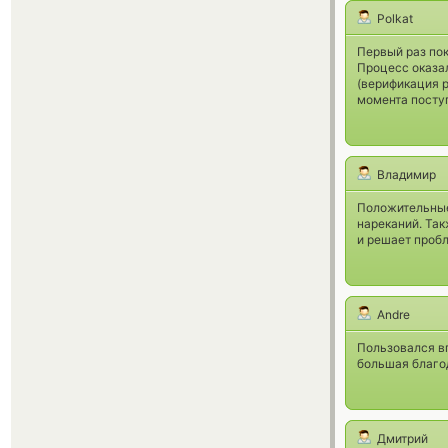
Polkat
Первый раз пок
Процесс оказал
(верификация р
момента поступ
Владимир
Положительные 
нареканий. Так
и решает проб
Andre
Пользовался в
большая благо
Дмитрий