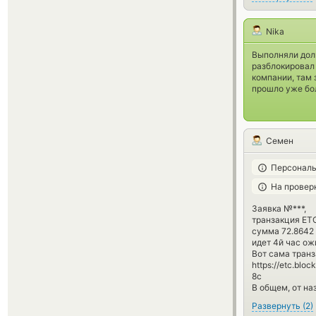
Nika
Выполняли долг
разблокировал 
компании, там 
прошло уже бо
Семен
Персональ
На провер
Заявка №***,
транзакция ET
сумма 72.8642 
идет 4й час ож
Вот сама транз
https://etc.bl
8c
В общем, от на
Развернуть
(
2
)