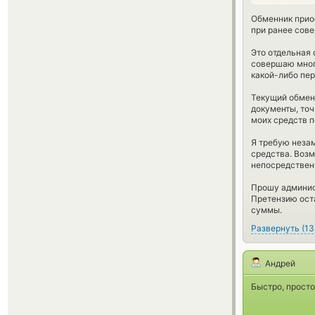
Обменник прио
при ранее сов
Это отдельная 
совершаю много
какой-либо пер
Текущий обмен
документы, то
моих средств п
Я требую неза
средства. Воз
непосредственн
Прошу админис
Претензию ост
суммы.
Развернуть
(
13
Андрей
Быстро, просто