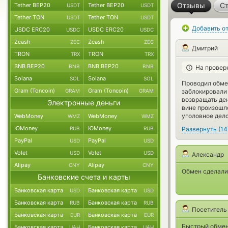
Отзывы
Ст
Tether BEP20
Tether BEP20
USDT
USDT
Tether TON
Tether TON
USDT
USDT
Добавить о
USDC ERC20
USDC ERC20
USDC
USDC
Zcash
Zcash
ZEC
ZEC
Дмитрий
TRON
TRON
TRX
TRX
BNB BEP20
BNB BEP20
BNB
BNB
На провер
Solana
Solana
SOL
SOL
Проводил обмен
Gram (Toncoin)
Gram (Toncoin)
заблокировали 
GRAM
GRAM
возвращать ден
Электронные деньги
вине произошло
уголовное дело
WebMoney
WebMoney
WMZ
WMZ
ЮMoney
ЮMoney
Развернуть
(
14
RUB
RUB
PayPal
PayPal
USD
USD
Volet
Volet
USD
USD
Александр
Alipay
Alipay
CNY
CNY
Обмен сделали 
Банковские счета и карты
Банковская карта
Банковская карта
USD
USD
Банковская карта
Банковская карта
RUB
RUB
Посетитель
Банковская карта
Банковская карта
EUR
EUR
Быстрый обмен,
Банковская карта
Банковская карта
UAH
UAH