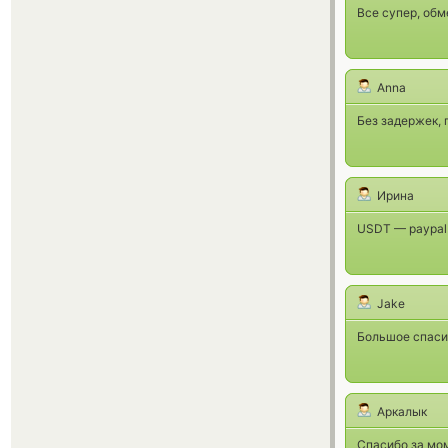
Все супер, обм
Anna
Без задержек, 
Ирина
USDT — paypal =
Jake
Большое спаси
Аркалык
Спасибо за мо