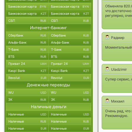
Обменяла 820.0
Банковская карта
Банковская карта
BYN
BYN
что достаточн
Банковская карта
Банковская карта
KZT
KZT
регулярно, оч
СБП
СБП
RUB
RUB
Интернет-банкинг
Сбербанк
Сбербанк
RUB
RUB
Радмир
Альфа-Банк
Альфа-Банк
RUB
RUB
Моментальный 
Т-Банк
Т-Банк
RUB
RUB
ВТБ
ВТБ
RUB
RUB
Приват 24
Приват 24
UAH
UAH
Uladzimir
Kaspi Bank
Kaspi Bank
KZT
KZT
Revolut
Revolut
EUR
EUR
Супер сервис, 
Денежные переводы
WU
WU
USD
USD
ЗК
ЗК
RUB
RUB
Михаил
Наличные деньги
Очень рад, что
Наличные
Наличные
USD
USD
Рекомендую.
Наличные
Наличные
RUB
RUB
Наличные
Наличные
EUR
EUR