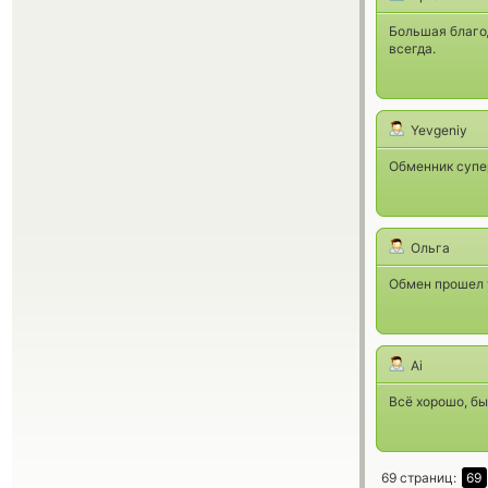
Большая благо
всегда.
Yevgeniy
Обменник супе
Ольга
Обмен прошел 
Ai
Всё хорошо, бы
69 страниц:
69