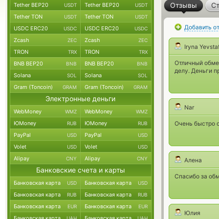
Отзывы
Ст
Tether BEP20
Tether BEP20
USDT
USDT
Tether TON
Tether TON
USDT
USDT
Добавить о
USDC ERC20
USDC ERC20
USDC
USDC
Zcash
Zcash
ZEC
ZEC
Iryna Yevsta
TRON
TRON
TRX
TRX
Отличный обмен
BNB BEP20
BNB BEP20
BNB
BNB
делу. Деньги п
Solana
Solana
SOL
SOL
Gram (Toncoin)
Gram (Toncoin)
GRAM
GRAM
Электронные деньги
Nar
WebMoney
WebMoney
WMZ
WMZ
ЮMoney
ЮMoney
Очень быстро о
RUB
RUB
PayPal
PayPal
USD
USD
Volet
Volet
USD
USD
Alipay
Alipay
CNY
CNY
Алена
Банковские счета и карты
Спасибо за обм
Банковская карта
Банковская карта
USD
USD
Банковская карта
Банковская карта
RUB
RUB
Банковская карта
Банковская карта
EUR
EUR
Юлия
Банковская карта
Банковская карта
UAH
UAH