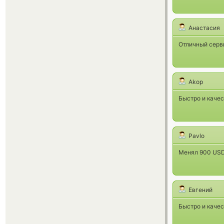
Анастасия
Отличный серви
Akop
Быстро и каче
Pavlo
Менял 900 USDT
Евгений
Быстро и качес