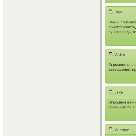
Olga
Очень признат
приветливость
пункт и рады т
Vadim
Огромное спаси
завершения, пр
Jake
Огромное вам 
обменник <3 <3
Valentyn