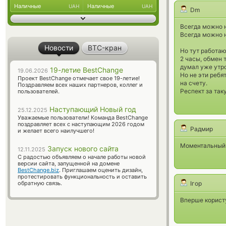
Наличные
Наличные
UAH
UAH
Dm
Всегда можно н
Всегда можно н
Новости
BTC-кран
Но тут работа
2 часы, обмен 
думал уже утро
19-летие BestChange
19.06.2026
Но не эти ребя
Проект BestChange отмечает свое 19-летие!
на счету.
Поздравляем всех наших партнеров, коллег и
Респект за так
пользователей.
Наступающий Новый год
25.12.2025
Уважаемые пользователи! Команда BestChange
поздравляет всех с наступающим 2026 годом
Радмир
и желает всего наилучшего!
Моментальный 
Запуск нового сайта
12.11.2025
С радостью объявляем о начале работы новой
версии сайта, запущенной на домене
BestChange.biz
. Приглашаем оценить дизайн,
протестировать функциональность и оставить
обратную связь.
Ігор
Вперше користу