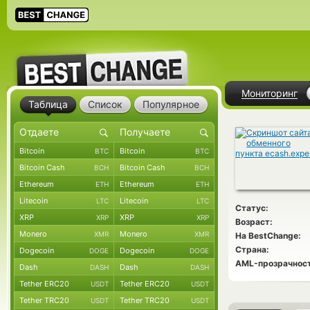
Мониторинг
Таблица
Список
Популярное
Bitcoin
Bitcoin
BTC
BTC
Bitcoin Cash
Bitcoin Cash
BCH
BCH
Ethereum
Ethereum
ETH
ETH
Litecoin
Litecoin
LTC
LTC
Статус:
XRP
XRP
XRP
XRP
Возраст:
Monero
Monero
XMR
XMR
На BestChange:
Страна:
Dogecoin
Dogecoin
DOGE
DOGE
AML-прозрачност
Dash
Dash
DASH
DASH
Tether ERC20
Tether ERC20
USDT
USDT
Tether TRC20
Tether TRC20
USDT
USDT