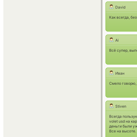
David
Как всегда, бе
Ai
Всё супер, вып
Иван
Смело говорю, 
Stiven
Всегда пользую
volet usd на к
деньги были уж
Все на высоте