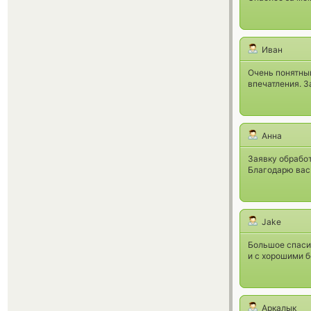
Иван
Очень понятный
впечатления. З
Анна
Заявку обработ
Благодарю вас
Jake
Большое спасиб
и с хорошими 
Аркалык