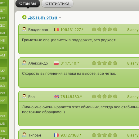
Отзывы
Статистика
SDT
SDT
Добавить отзыв
SDC
ZEC
Владислав
109.131.227.*
8 авг
TRX
Грамотные специалисты в поддержке, это редкость.
BNB
SOL
RAM
Александр
31.175.10.*
8 авг
MZ
Скорость выполнения заявки на высоте, все четко.
RUB
USD
USD
Ева
78.148.180.*
8 авг
CNY
Лично мне очень нравится этот обменник, всегда все стабильн
постоянно обращаюсь)
USD
RUB
EUR
Тигран
90.127.188.*
8 авг
UAH