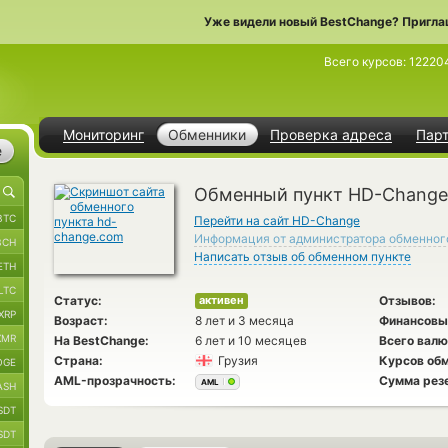
Уже видели новый BestChange? Пригла
Всего курсов:
12220
Мониторинг
Обменники
Проверка адреса
Пар
е
Обменный пункт HD-Change
BTC
Перейти на сайт HD-Change
Информация от администратора обменног
BCH
Написать отзыв об обменном пункте
ETH
LTC
Статус:
Отзывов:
активен
XRP
Возраст:
8 лет и 3 месяца
Финансовы
XMR
На BestChange:
6 лет и 10 месяцев
Всего валю
Страна:
Грузия
Курсов обм
OGE
AML-прозрачность:
Сумма рез
AML
ASH
SDT
SDT