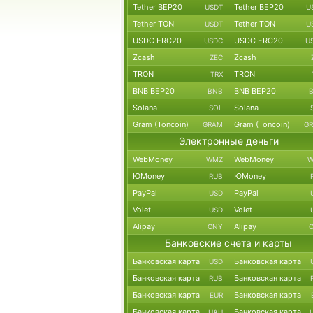
Tether BEP20
Tether BEP20
USDT
U
Tether TON
Tether TON
USDT
U
USDC ERC20
USDC ERC20
USDC
U
Zcash
Zcash
ZEC
TRON
TRON
TRX
BNB BEP20
BNB BEP20
BNB
Solana
Solana
SOL
Gram (Toncoin)
Gram (Toncoin)
GRAM
G
Электронные деньги
WebMoney
WebMoney
WMZ
W
ЮMoney
ЮMoney
RUB
PayPal
PayPal
USD
Volet
Volet
USD
Alipay
Alipay
CNY
Банковские счета и карты
Банковская карта
Банковская карта
USD
Банковская карта
Банковская карта
RUB
Банковская карта
Банковская карта
EUR
Банковская карта
Банковская карта
UAH