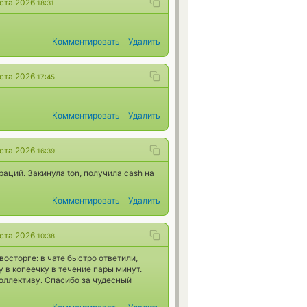
уста 2026
18:31
Комментировать
Удалить
уста 2026
17:45
Комментировать
Удалить
уста 2026
16:39
аций. Закинула ton, получила cash на
Комментировать
Удалить
уста 2026
10:38
восторге: в чате быстро ответили,
 в копеечку в течение пары минут.
оллективу. Спасибо за чудесный