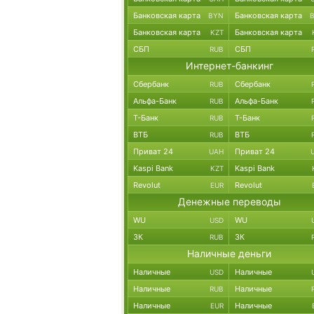
Банковская карта
Банковская карта
BYN
Банковская карта
Банковская карта
KZT
СБП
СБП
RUB
Интернет-банкинг
Сбербанк
Сбербанк
RUB
Альфа-Банк
Альфа-Банк
RUB
Т-Банк
Т-Банк
RUB
ВТБ
ВТБ
RUB
Приват 24
Приват 24
UAH
Kaspi Bank
Kaspi Bank
KZT
Revolut
Revolut
EUR
Денежные переводы
WU
WU
USD
ЗК
ЗК
RUB
Наличные деньги
Наличные
Наличные
USD
Наличные
Наличные
RUB
Наличные
Наличные
EUR