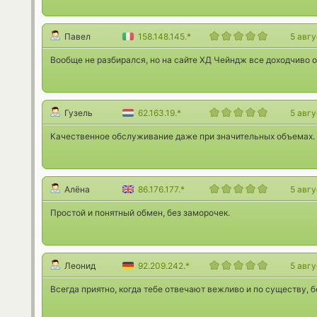
Павел
158.148.145.*
5 авг
Вообще не разбирался, но на сайте ХД Чейндж все доходчиво 
Гузель
62.163.19.*
5 авг
Качественное обслуживание даже при значительных объемах.
Алёна
86.176.177.*
5 авг
Простой и понятный обмен, без заморочек.
Леонид
92.209.242.*
5 авг
Всегда приятно, когда тебе отвечают вежливо и по существу, б