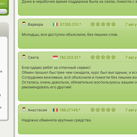
Даже в нерабочее время поддержка была на связи, помогла с 
UAH
Варвара
37.183.210.*
7 авг
Молодцы, все доступно объяснили, без лишних слов.
Света
182.253.51.*
7 авг
Благодарю ребят за отличный сервис!
ge
Обмен прошел быстрее чем ожидала, курс был выгодным, а вся
Сотрудники вежливые, всё объяснили и помогли без лишних во
Осталась очень довольна, обязательно воспользуюсь вашим о
рекомендовать его другим!
й
ь
Анастасия
188.27.146.*
7 авг
Надежно обменяла крупные средства.