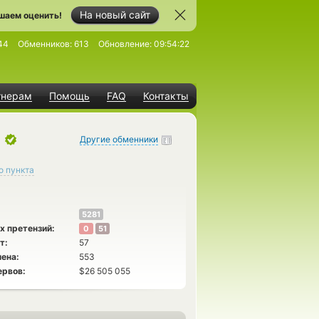
На новый сайт
шаем оценить!
44
Обменников:
613
Обновление:
09:54:22
тнерам
Помощь
FAQ
Контакты
Другие обменники
о пункта
5281
х претензий:
0
51
т:
57
ена:
553
ервов:
$26 505 055