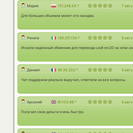
Мария
151.248.34.*
7 авг
Для больших объемов монет это находка.
Рената
185.251.124.*
6 авг
Искала надежный обменник для перевода usdt erc20 на wise usd
Даниил
90.93.202.*
6 авг
Чат поддержки реально выручил, ответили на все вопросы.
Арсений
81.103.68.*
6 авг
Получил свои деньги очень быстро.