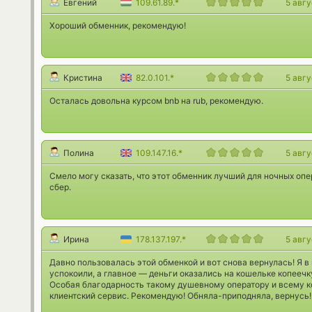
Евгений
109.61.89.*
5 авг
Хороший обменник, рекомендую!
Кристина
82.0.101.*
5 авг
Осталась довольна курсом bnb на rub, рекомендую.
Полина
109.147.16.*
5 авг
Смело могу сказать, что этот обменник лучший для ночных опер
сбер.
Ирина
178.137.197.*
5 авг
Давно пользовалась этой обменкой и вот снова вернулась! Я в 
успокоили, а главное — деньги оказались на кошельке копеечку
Особая благодарность такому душевному оператору и всему к
клиентский сервис. Рекомендую! Обняла-приподняла, вернусь!