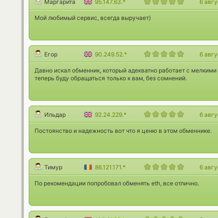
Маргарита
95.147.63.*
6 авг
Мой любимый сервис, всегда выручает)
Егор
90.249.52.*
6 авг
Давно искал обменник, который адекватно работает с мелкими
теперь буду обращаться только к вам, без сомнений.
Ильдар
92.24.229.*
6 авг
Постоянство и надежность вот что я ценю в этом обменнике.
Тимур
86.121.171.*
6 авг
По рекомендации попробовал обменять eth, все отлично.