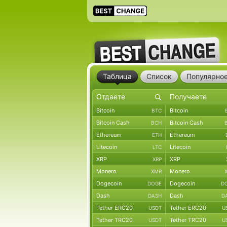
Таблица
Список
Популярно
Bitcoin
Bitcoin
BTC
Bitcoin Cash
Bitcoin Cash
BCH
Ethereum
Ethereum
ETH
Litecoin
Litecoin
LTC
XRP
XRP
XRP
Monero
Monero
XMR
Dogecoin
Dogecoin
DOGE
D
Dash
Dash
DASH
D
Tether ERC20
Tether ERC20
USDT
U
Tether TRC20
Tether TRC20
USDT
U