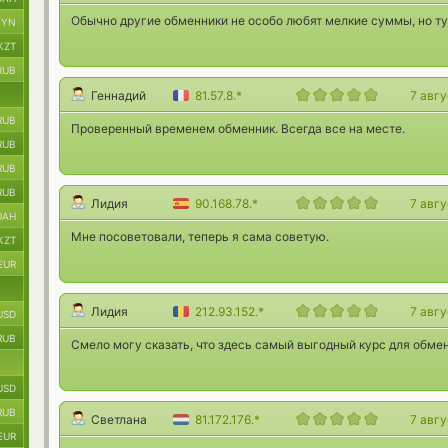
Обычно другие обменники не особо любят мелкие суммы, но тут
BYN
KZT
RUB
Геннадий
81.57.8.*
7 авг
RUB
Проверенный временем обменник. Всегда все на месте.
RUB
RUB
RUB
Лидия
90.168.78.*
7 авг
UAH
Мне посоветовали, теперь я сама советую.
KZT
EUR
Лидия
212.93.152.*
7 авг
USD
RUB
Смело могу сказать, что здесь самый выгодный курс для обмен
USD
RUB
Светлана
81.172.176.*
7 авг
EUR