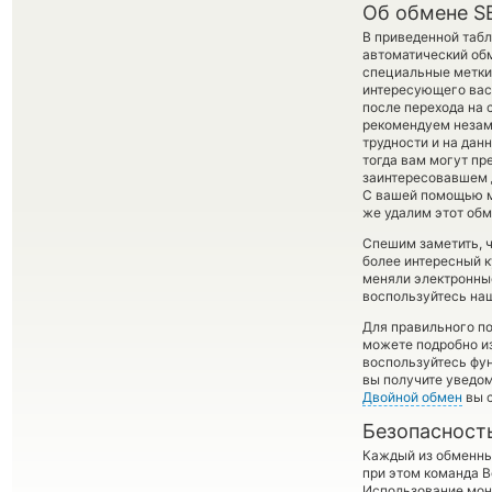
Об обмене S
В приведенной табл
автоматический об
специальные метки,
интересующего вас 
после перехода на 
рекомендуем незаме
трудности и на дан
тогда вам могут пр
заинтересовавшем д
С вашей помощью м
же удалим этот обм
Спешим заметить, ч
более интересный 
меняли электронные
воспользуйтесь наш
Для правильного по
можете подробно и
воспользуйтесь фу
вы получите уведом
Двойной обмен
вы с
Безопасност
Каждый из обменны
при этом команда 
Использование мон