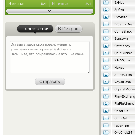
ExHub
Наличные
Наличные
UAH
UAH
Арбуз
ExWhite
ProstovCash
Предложения
BTC-кран
CoinsBlack
Банкомат
GetMoney
CoinBlinker
BTCWorm
Искра
StoreBucks
RoyalCash
CrystalMone
Rim-Exchan
BlaBlaMoney
CriptHub
CoinCat
Гарантия
OneClick24