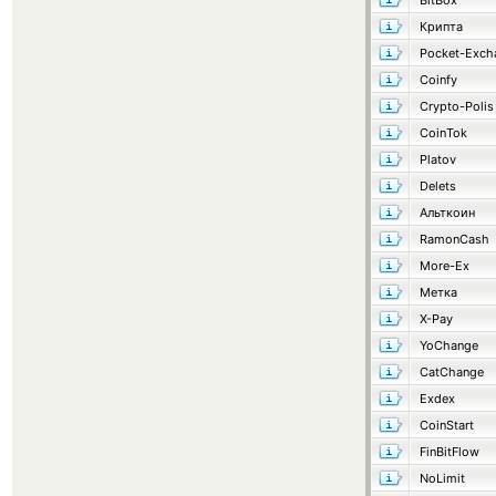
BitBox
Крипта
Pocket-Exch
Coinfy
Crypto-Polis
CoinTok
Platov
Delets
Альткоин
RamonCash
More-Ex
Метка
X-Pay
YoChange
CatChange
Exdex
CoinStart
FinBitFlow
NoLimit