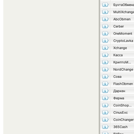
БухтаОбмен
MultiXchang
AbcObmen
Cerber
OneMoment
CryptoLavka
Xchange
Касса
КриптоМенялка
NordChange
Сова
FlashObmen
Даркен
Ферма
CoinShop24
CinusExc
CoinChanger
365Cash