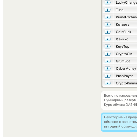
LuckyChang
Tuco
PrimeExchan
Котлета
CoinClick
Феникс
KeysTop
CryptoGin
GrumBot
CyberMoney
PushPayer
CryptoKarma
Всего по направле
Суммарный резерв
Курс обмена
DASH/
Некоторые из пред
обменов с расчето
выгодный обмен дл