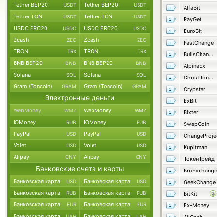
Tether BEP20
Tether BEP20
USDT
USDT
AlfaBit
Tether TON
Tether TON
USDT
USDT
PayGet
USDC ERC20
USDC ERC20
USDC
USDC
EuroBit
Zcash
Zcash
ZEC
ZEC
FastChange
TRON
TRON
TRX
TRX
BullsChange
BNB BEP20
BNB BEP20
BNB
BNB
AlpinaEx
Solana
Solana
SOL
SOL
GhostRocket
Gram (Toncoin)
Gram (Toncoin)
GRAM
GRAM
Crypster
Электронные деньги
ExBit
WebMoney
WebMoney
WMZ
WMZ
Bixter
ЮMoney
ЮMoney
RUB
RUB
SwapCoin
PayPal
PayPal
USD
USD
ChangeProje
Volet
Volet
USD
USD
Kupitman
Alipay
Alipay
CNY
CNY
ТокенТрейд
Банковские счета и карты
BroExchange
Банковская карта
Банковская карта
USD
USD
GeekChange
Банковская карта
Банковская карта
RUB
RUB
BitKit
Банковская карта
Банковская карта
EUR
EUR
Ex-Money
Банковская карта
Банковская карта
UAH
UAH