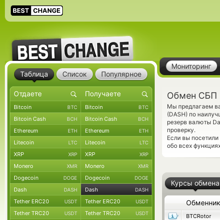
Мониторинг
Таблица
Список
Популярное
Обмен СБП 
Мы предлагаем ва
Bitcoin
Bitcoin
BTC
BTC
(DASH) по наилуч
Bitcoin Cash
Bitcoin Cash
BCH
BCH
резерв валюты Da
проверку.
Ethereum
Ethereum
ETH
ETH
Если вы посетили
Litecoin
Litecoin
LTC
LTC
обо всех функция
XRP
XRP
XRP
XRP
Monero
Monero
XMR
XMR
Dogecoin
Dogecoin
DOGE
DOGE
Курсы обмена
Dash
Dash
DASH
DASH
Tether ERC20
Tether ERC20
USDT
USDT
Обменни
Tether TRC20
Tether TRC20
USDT
USDT
BTCRotor