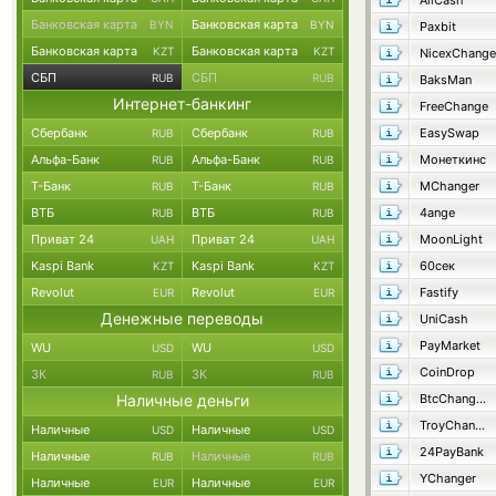
AllCash
Банковская карта
Банковская карта
BYN
BYN
Paxbit
Банковская карта
Банковская карта
KZT
KZT
NicexChange
СБП
СБП
RUB
RUB
BaksMan
Интернет-банкинг
FreeChange
Сбербанк
Сбербанк
EasySwap
RUB
RUB
Альфа-Банк
Альфа-Банк
Монеткинс
RUB
RUB
Т-Банк
Т-Банк
MChanger
RUB
RUB
ВТБ
ВТБ
4ange
RUB
RUB
Приват 24
Приват 24
MoonLight
UAH
UAH
Kaspi Bank
Kaspi Bank
60сек
KZT
KZT
Revolut
Revolut
Fastify
EUR
EUR
Денежные переводы
UniCash
PayMarket
WU
WU
USD
USD
CoinDrop
ЗК
ЗК
RUB
RUB
Наличные деньги
BtcChange24
TroyChange
Наличные
Наличные
USD
USD
24PayBank
Наличные
Наличные
RUB
RUB
YChanger
Наличные
Наличные
EUR
EUR