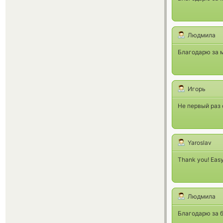
Людмила
Благодарю за 
Игорь
Не первый раз 
Yaroslav
Thank you! Easy
Людмила
Благодарю за б