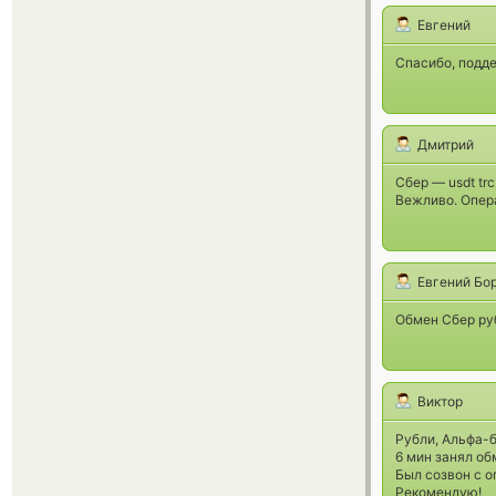
Евгений
Спасибо, подд
Дмитрий
Сбер — usdt tr
Вежливо. Опер
Евгений Бо
Обмен Сбер руб
Виктор
Рубли, Альфа-б
6 мин занял об
Был созвон с 
Рекомендую!