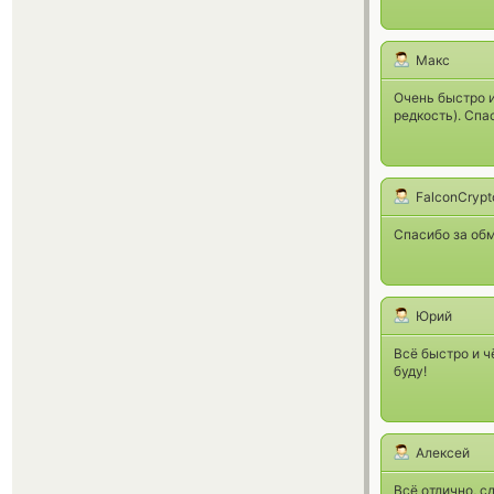
Макс
Очень быстро и
редкость). Спа
FalconCrypt
Спасибо за обм
Юрий
Всё быстро и ч
буду!
Алексей
Всё отлично, с