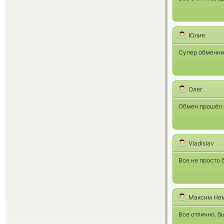
Юлия
Супер обменник
Олег
Обмен прошёл м
Vladislav
Все не просто 
Максим Не
Все отлично. б