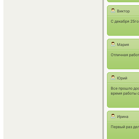
Виктор
С декабря 25го
Мария
Отличная работ
Юрий
Все прошло дос
время работы 
Ирина
Первый раз дел