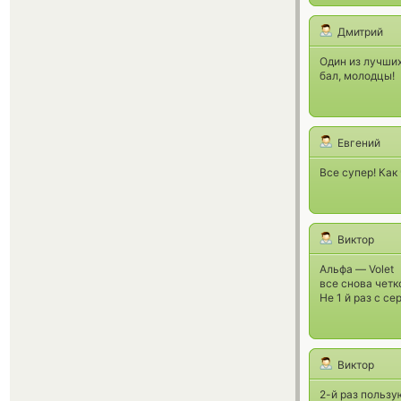
Дмитрий
Один из лучших
бал, молодцы!
Евгений
Все супер! Как
Виктор
Альфа — Volet
все снова четк
Не 1 й раз с с
Виктор
2-й раз пользу