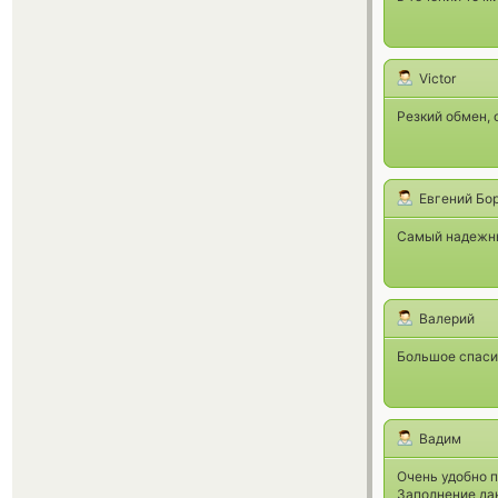
Victor
Резкий обмен, 
Евгений Бо
Самый надежны
Валерий
Большое спаси
Вадим
Очень удобно п
Заполнение да