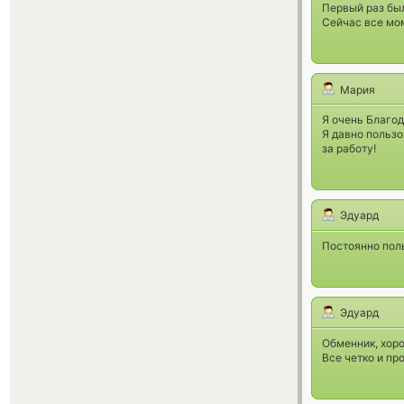
Первый раз был
Сейчас все мом
Мария
Я очень Благо
Я давно пользо
за работу!
Эдуард
Постоянно поль
Эдуард
Обменник, хоро
Все четко и п