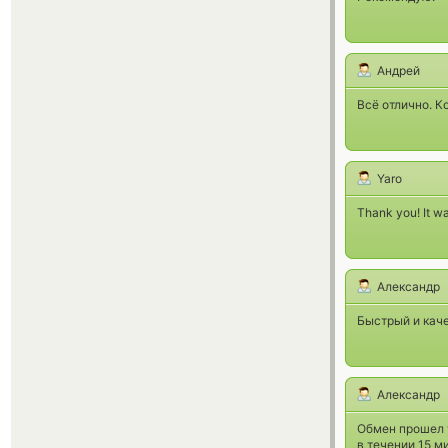
Андрей
Всё отлично. К
Yaro
Thank you! It wa
Александр
Быстрый и кач
Александр
Обмен прошел у
в течении 15 м