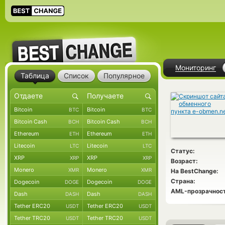
Мониторинг
Таблица
Список
Популярное
Bitcoin
Bitcoin
BTC
BTC
Bitcoin Cash
Bitcoin Cash
BCH
BCH
Ethereum
Ethereum
ETH
ETH
Litecoin
Litecoin
LTC
LTC
Статус:
XRP
XRP
XRP
XRP
Возраст:
Monero
Monero
XMR
XMR
На BestChange:
Страна:
Dogecoin
Dogecoin
DOGE
DOGE
AML-прозрачност
Dash
Dash
DASH
DASH
Tether ERC20
Tether ERC20
USDT
USDT
Tether TRC20
Tether TRC20
USDT
USDT