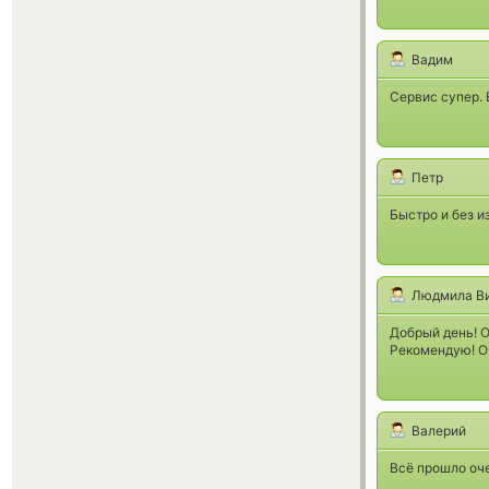
Вадим
Сервис супер. 
Петр
Быстро и без и
Людмила Ви
Добрый день! О
Рекомендую! О
Валерий
Всё прошло оч