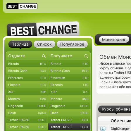
Мониторинг
Таблица
Список
Популярное
Обмен Моно
Ниже в списке пр
Bitcoin
Bitcoin
BTC
BTC
курсу обмена. По
Bitcoin Cash
Bitcoin Cash
BCH
BCH
валюты Tether US
администраторам
Ethereum
Ethereum
ETH
ETH
Если вы пользует
Litecoin
Litecoin
LTC
LTC
расскажет обо вс
XRP
XRP
XRP
XRP
Monero
Monero
XMR
XMR
Dogecoin
Dogecoin
DOGE
DOGE
Курсы обмена
Dash
Dash
DASH
DASH
Tether ERC20
Tether ERC20
USDT
USDT
Обменни
Tether TRC20
Tether TRC20
USDT
USDT
DigiChanger