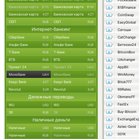
PocketBank
Банковская карта
Банковская карта
BYN
BYN
818Finance
Банковская карта
Банковская карта
KZT
KZT
CoinSwap
СБП
СБП
RUB
RUB
EasyGlobal
Интернет-банкинг
Сатоши
Сбербанк
Сбербанк
CatChange
RUB
RUB
Альфа-Банк
Альфа-Банк
Биткоин24
RUB
RUB
Т-Банк
Т-Банк
BitcoinBox
RUB
RUB
ВТБ
ВТБ
UAchanger
RUB
RUB
Приват 24
Приват 24
AppBit
UAH
UAH
Монобанк
Монобанк
WmMoney
UAH
UAH
Kaspi Bank
Kaspi Bank
Bitok777
KZT
KZT
Revolut
Revolut
99Rates
EUR
EUR
Денежные переводы
ObmenoFF
FastEx
WU
WU
USD
USD
Buy-Bitcoin
ЗК
ЗК
RUB
RUB
Наличные деньги
ExchangeExp
Aztec-Gold
Наличные
Наличные
USD
USD
001K
Наличные
Наличные
RUB
RUB