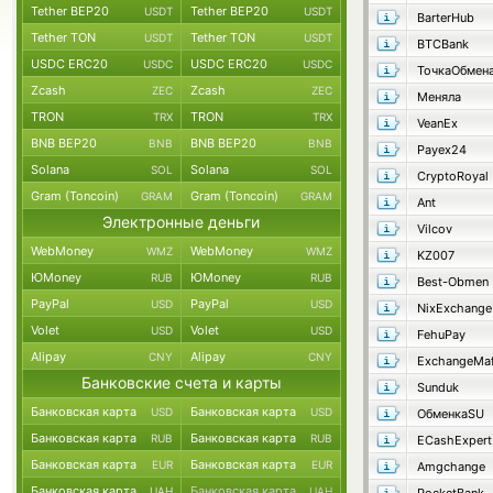
Tether BEP20
Tether BEP20
USDT
USDT
BarterHub
Tether TON
Tether TON
USDT
USDT
BTCBank
USDC ERC20
USDC ERC20
USDC
USDC
ТочкаОбмен
Zcash
Zcash
ZEC
ZEC
Меняла
TRON
TRON
TRX
TRX
VeanEx
BNB BEP20
BNB BEP20
BNB
BNB
Payex24
Solana
Solana
SOL
SOL
CryptoRoyal
Gram (Toncoin)
Gram (Toncoin)
GRAM
GRAM
Ant
Электронные деньги
Vilcov
WebMoney
WebMoney
WMZ
WMZ
KZ007
ЮMoney
ЮMoney
RUB
RUB
Best-Obmen
PayPal
PayPal
USD
USD
NixExchange
Volet
Volet
USD
USD
FehuPay
Alipay
Alipay
CNY
CNY
ExchangeMaf
Банковские счета и карты
Sunduk
Банковская карта
Банковская карта
USD
USD
ОбменкаSU
Банковская карта
Банковская карта
RUB
RUB
ECashExpert
Банковская карта
Банковская карта
EUR
EUR
Amgchange
Банковская карта
Банковская карта
UAH
UAH