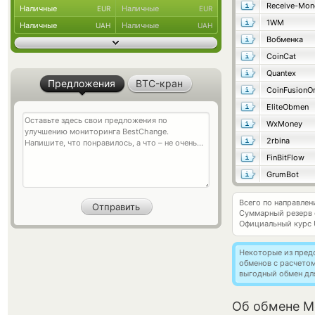
Receive-Mon
Наличные
Наличные
EUR
EUR
1WM
Наличные
Наличные
UAH
UAH
Вобменка
CoinCat
Quantex
Предложения
BTC-кран
CoinFusionO
EliteObmen
WxMoney
2rbina
FinBitFlow
GrumBot
Всего по направле
Суммарный резерв
Официальный курс
Некоторые из пред
обменов с расчето
выгодный обмен дл
Об обмене M