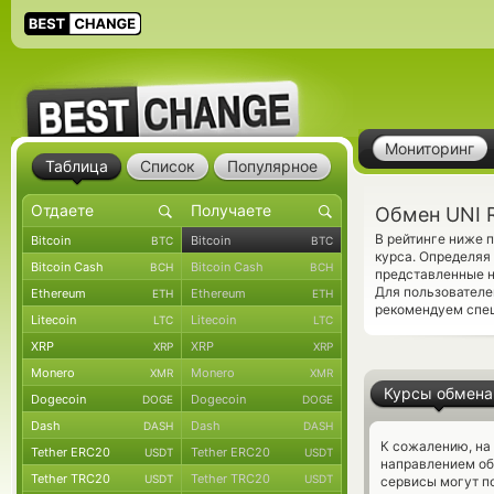
Мониторинг
Таблица
Список
Популярное
Обмен UNI R
В рейтинге ниже 
Bitcoin
Bitcoin
BTC
BTC
курса. Определяя 
Bitcoin Cash
Bitcoin Cash
BCH
BCH
представленные н
Для пользователе
Ethereum
Ethereum
ETH
ETH
рекомендуем спе
Litecoin
Litecoin
LTC
LTC
XRP
XRP
XRP
XRP
Monero
Monero
XMR
XMR
Курсы обмена
Dogecoin
Dogecoin
DOGE
DOGE
Dash
Dash
DASH
DASH
К сожалению, на
Tether ERC20
Tether ERC20
USDT
USDT
направлением о
Tether TRC20
Tether TRC20
USDT
USDT
сервисы могут по