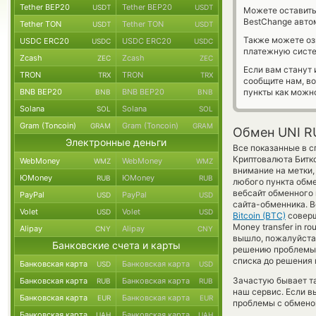
Tether BEP20
Tether BEP20
USDT
USDT
Можете оставит
BestChange авто
Tether TON
Tether TON
USDT
USDT
Также можете о
USDC ERC20
USDC ERC20
USDC
USDC
платежную систе
Zcash
Zcash
ZEC
ZEC
Если вам станут
TRON
TRON
TRX
TRX
сообщите нам, в
BNB BEP20
BNB BEP20
пункты как можно
BNB
BNB
Solana
Solana
SOL
SOL
Gram (Toncoin)
Gram (Toncoin)
GRAM
GRAM
Обмен UNI RU
Электронные деньги
Все показанные в с
Криптовалюта Битк
WebMoney
WebMoney
WMZ
WMZ
внимание на метки,
ЮMoney
ЮMoney
RUB
RUB
любого пункта обме
вебсайт обменного 
PayPal
PayPal
USD
USD
сайта-обменника. В
Volet
Volet
USD
USD
Bitcoin (BTC)
соверш
Money transfer in r
Alipay
Alipay
CNY
CNY
вышло, пожалуйста
Банковские счета и карты
решению проблемы 
списка до решения
Банковская карта
Банковская карта
USD
USD
Зачастую бывает та
Банковская карта
Банковская карта
RUB
RUB
наш сервис. Если в
Банковская карта
Банковская карта
EUR
EUR
проблемы с обменом
Банковская карта
Банковская карта
UAH
UAH