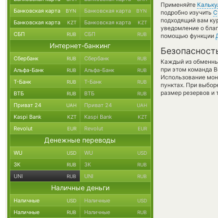
Применяйте
Кальку
Банковская карта
Банковская карта
BYN
BYN
подробно изучить
С
подходящий вам кур
Банковская карта
Банковская карта
KZT
KZT
уведомление о благ
СБП
СБП
RUB
RUB
помощью функции
Интернет-банкинг
Безопасност
Сбербанк
Сбербанк
RUB
RUB
Каждый из обменны
при этом команда 
Альфа-Банк
Альфа-Банк
RUB
RUB
Использование мон
Т-Банк
Т-Банк
RUB
RUB
пунктах. При выбор
размер резервов и 
ВТБ
ВТБ
RUB
RUB
Приват 24
Приват 24
UAH
UAH
Kaspi Bank
Kaspi Bank
KZT
KZT
Revolut
Revolut
EUR
EUR
Денежные переводы
WU
WU
USD
USD
ЗК
ЗК
RUB
RUB
UNI
UNI
RUB
RUB
Наличные деньги
Наличные
Наличные
USD
USD
Наличные
Наличные
RUB
RUB