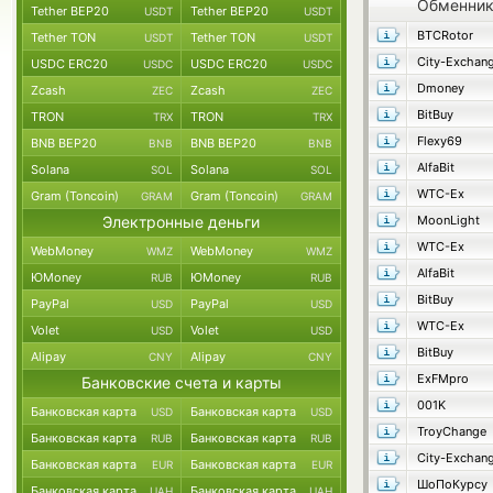
Обменни
Tether BEP20
Tether BEP20
USDT
USDT
BTCRotor
Tether TON
Tether TON
USDT
USDT
City-Exchan
USDC ERC20
USDC ERC20
USDC
USDC
Dmoney
Zcash
Zcash
ZEC
ZEC
BitBuy
TRON
TRON
TRX
TRX
Flexy69
BNB BEP20
BNB BEP20
BNB
BNB
AlfaBit
Solana
Solana
SOL
SOL
WTC-Ex
Gram (Toncoin)
Gram (Toncoin)
GRAM
GRAM
Электронные деньги
MoonLight
WTC-Ex
WebMoney
WebMoney
WMZ
WMZ
AlfaBit
ЮMoney
ЮMoney
RUB
RUB
BitBuy
PayPal
PayPal
USD
USD
WTC-Ex
Volet
Volet
USD
USD
BitBuy
Alipay
Alipay
CNY
CNY
ExFMpro
Банковские счета и карты
001K
Банковская карта
Банковская карта
USD
USD
TroyChange
Банковская карта
Банковская карта
RUB
RUB
City-Exchan
Банковская карта
Банковская карта
EUR
EUR
ШоПоКурсу
Банковская карта
Банковская карта
UAH
UAH