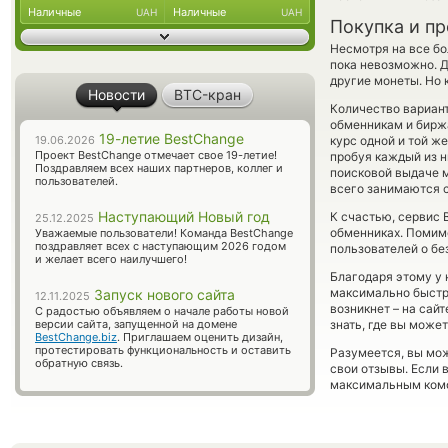
Наличные
Наличные
UAH
UAH
Покупка и п
Несмотря на все бо
пока невозможно. Д
другие монеты. Но 
Новости
BTC-кран
Количество вариант
обменникам и биржа
19-летие BestChange
19.06.2026
курс одной и той ж
Проект BestChange отмечает свое 19-летие!
пробуя каждый из ни
Поздравляем всех наших партнеров, коллег и
поисковой выдаче м
пользователей.
всего занимаются с
Наступающий Новый год
К счастью, сервис
25.12.2025
обменниках. Помимо
Уважаемые пользователи! Команда BestChange
поздравляет всех с наступающим 2026 годом
пользователей о бе
и желает всего наилучшего!
Благодаря этому у 
максимально быстро
Запуск нового сайта
12.11.2025
возникнет – на сай
С радостью объявляем о начале работы новой
версии сайта, запущенной на домене
знать, где вы может
BestChange.biz
. Приглашаем оценить дизайн,
протестировать функциональность и оставить
Разумеется, вы мож
обратную связь.
свои отзывы. Если 
максимальным комф