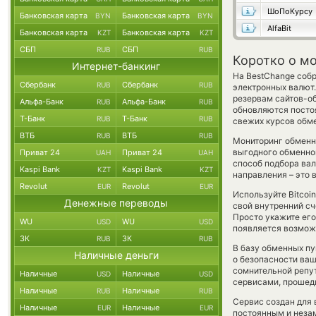
ШоПоКурсу
Банковская карта
Банковская карта
BYN
BYN
AlfaBit
Банковская карта
Банковская карта
KZT
KZT
СБП
СБП
RUB
RUB
Коротко о м
Интернет-банкинг
На BestChange собр
Сбербанк
Сбербанк
RUB
RUB
электронных валют.
резервам сайтов-о
Альфа-Банк
Альфа-Банк
RUB
RUB
обновляются постоя
Т-Банк
Т-Банк
RUB
RUB
свежих курсов обме
ВТБ
ВТБ
RUB
RUB
Мониторинг обменн
выгодного обменног
Приват 24
Приват 24
UAH
UAH
способ подбора ва
Kaspi Bank
Kaspi Bank
KZT
KZT
направления – это 
Revolut
Revolut
EUR
EUR
Используйте Bitcoi
Денежные переводы
свой внутренний сч
Просто укажите его
WU
WU
USD
USD
появляется возмож
ЗК
ЗК
RUB
RUB
В базу обменных п
Наличные деньги
о безопасности ваш
сомнительной репу
Наличные
Наличные
USD
USD
сервисами, прошед
Наличные
Наличные
RUB
RUB
Сервис создан для 
Наличные
Наличные
EUR
EUR
постоянным и незам