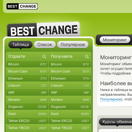
Мониторинг
Таблица
Список
Популярное
Мониторинг
Мониторинг обменн
Bitcoin
Bitcoin
BTC
BTC
хочет осуществля
Bitcoin Cash
Bitcoin Cash
BCH
BCH
Чтобы подробнее 
Ethereum
Ethereum
ETH
ETH
Наиболее в
Litecoin
Litecoin
LTC
LTC
Ниже в таблице в
XRP
XRP
XRP
XRP
направлениям. Вы
Популярное
), чт
Monero
Monero
XMR
XMR
Dogecoin
Dogecoin
DOGE
DOGE
Dash
Dash
DASH
DASH
Tether ERC20
Tether ERC20
USDT
USDT
Курсы обмена
Tether TRC20
Tether TRC20
USDT
USDT