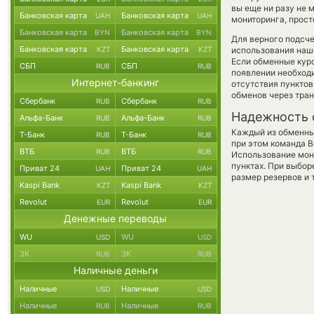
вы еще ни разу не
Банковская карта
Банковская карта
UAH
UAH
мониторинга, прост
Банковская карта
Банковская карта
BYN
BYN
Для верного подсче
Банковская карта
Банковская карта
KZT
KZT
использования наше
Если обменные кур
СБП
СБП
RUB
RUB
появлении необходи
Интернет-банкинг
отсутствия пункто
обменов через тра
Сбербанк
Сбербанк
RUB
RUB
Надежность 
Альфа-Банк
Альфа-Банк
RUB
RUB
Каждый из обменны
Т-Банк
Т-Банк
RUB
RUB
при этом команда 
ВТБ
ВТБ
RUB
RUB
Использование мон
пунктах. При выбор
Приват 24
Приват 24
UAH
UAH
размер резервов и 
Kaspi Bank
Kaspi Bank
KZT
KZT
Revolut
Revolut
EUR
EUR
Денежные переводы
WU
WU
USD
USD
ЗК
ЗК
RUB
RUB
Наличные деньги
Наличные
Наличные
USD
USD
Наличные
Наличные
RUB
RUB