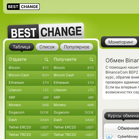
Мониторинг
Таблица
Список
Популярное
Обмен Binan
С помощью нашего
Bitcoin
Bitcoin
BTC
BTC
BinanceCoin BEP2
Bitcoin Cash
Bitcoin Cash
BCH
BCH
курс, обратив вн
проверен админис
Ethereum
Ethereum
ETH
ETH
Если вы впервые 
Litecoin
Litecoin
LTC
LTC
возможностях сер
XRP
XRP
XRP
XRP
Monero
Monero
XMR
XMR
Dogecoin
Dogecoin
DOGE
DOGE
Курсы обмена
Dash
Dash
DASH
DASH
Tether ERC20
Tether ERC20
USDT
USDT
Обменни
Tether TRC20
Tether TRC20
USDT
USDT
CyberMoney