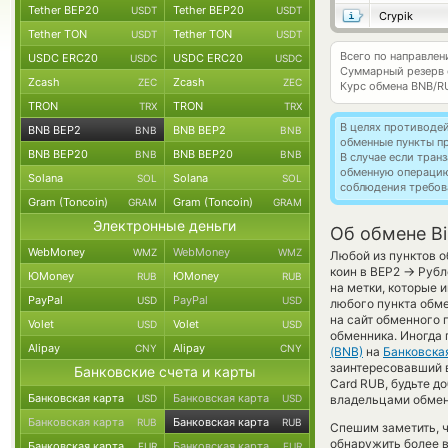
Tether BEP20
Tether BEP20
USDT
USDT
Crypik
Tether TON
Tether TON
USDT
USDT
Всего по направле
USDC ERC20
USDC ERC20
USDC
USDC
Суммарный резерв
Zcash
Zcash
ZEC
ZEC
Курс обмена
BNB/R
TRON
TRON
TRX
TRX
В целях противоде
BNB BEP2
BNB BEP2
BNB
BNB
обменные пункты п
BNB BEP20
BNB BEP20
BNB
BNB
В случае если тра
обменную операци
Solana
Solana
SOL
SOL
соблюдения требов
Gram (Toncoin)
Gram (Toncoin)
GRAM
GRAM
Электронные деньги
Об обмене Bi
WebMoney
WebMoney
WMZ
WMZ
Любой из пунктов о
→
коин в BEP2
Рубле
ЮMoney
ЮMoney
RUB
RUB
на метки, которые 
PayPal
PayPal
USD
USD
любого пункта обме
на сайт обменного 
Volet
Volet
USD
USD
обменника. Иногда 
Alipay
Alipay
CNY
CNY
(BNB)
на
Банковска
заинтересовавший ва
Банковские счета и карты
Card RUB, будьте д
Банковская карта
Банковская карта
USD
USD
владельцами обменн
Банковская карта
Банковская карта
RUB
RUB
Спешим заметить, 
обнаружить более 
Банковская карта
Банковская карта
EUR
EUR