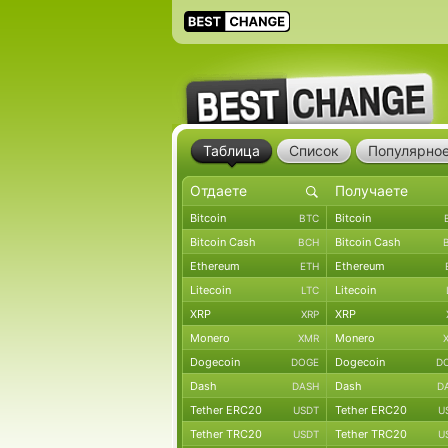
Таблица
Список
Популярно
Bitcoin
Bitcoin
BTC
Bitcoin Cash
Bitcoin Cash
BCH
Ethereum
Ethereum
ETH
Litecoin
Litecoin
LTC
XRP
XRP
XRP
Monero
Monero
XMR
Dogecoin
Dogecoin
DOGE
D
Dash
Dash
DASH
D
Tether ERC20
Tether ERC20
USDT
U
Tether TRC20
Tether TRC20
USDT
U