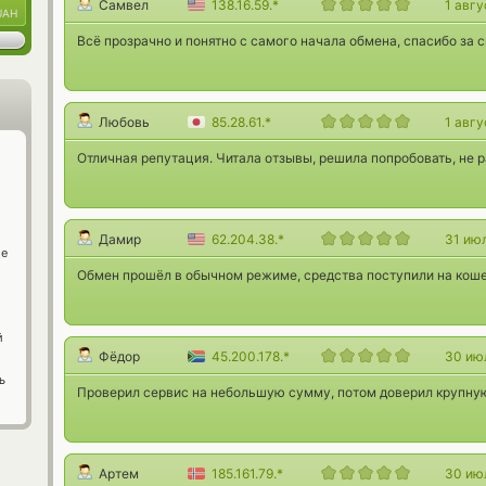
Самвел
138.16.59.*
1 авг
UAH
Всё прозрачно и понятно с самого начала обмена, спасибо за с
Любовь
85.28.61.*
1 авг
Отличная репутация. Читала отзывы, решила попробовать, не 
Дамир
62.204.38.*
31 ию
ge
Обмен прошёл в обычном режиме, средства поступили на коше
й
Фёдор
45.200.178.*
30 ию
ь
Проверил сервис на небольшую сумму, потом доверил крупную
Артем
185.161.79.*
30 ию