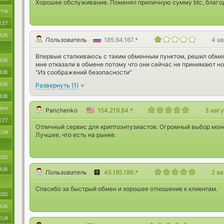
Хорошее обслуживание. Поменял приличную сумму btc, благод
BYN
KZT
RUB
Пользователь
185.94.167.*
4 а
Впервые сталкиваюсь с таким обменным пунктом, решил обменя
RUB
мне отказали в обмене потому что они сейчас не принимают н
"Из соображений безопасности"
RUB
RUB
Развернуть
(
1
)
RUB
UAH
Panchenko
154.219.84.*
3 авг
KZT
Отличный сервис для криптоэнтузиастов. Огромный выбор моне
EUR
Лучшее, что есть на рынке.
USD
RUB
Пользователь
45.195.186.*
2 а
Спасибо за быстрый обмен и хорошее отношение к клиентам.
USD
RUB
EUR