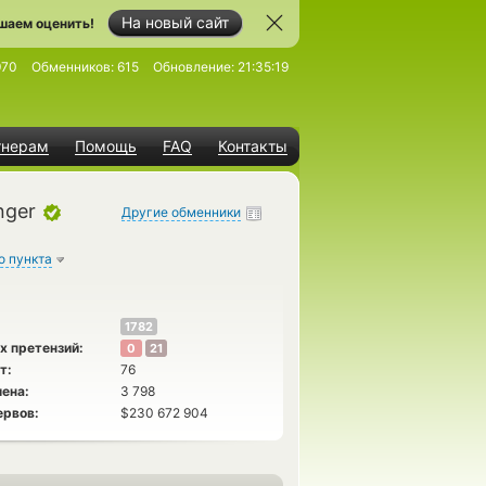
На новый сайт
шаем оценить!
970
Обменников:
615
Обновление:
21:35:19
тнерам
Помощь
FAQ
Контакты
nger
Другие обменники
о пункта
1782
х претензий:
0
21
т:
76
ена:
3 798
ервов:
$230 672 904