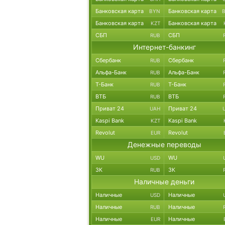
Банковская карта
Банковская карта
BYN
Банковская карта
Банковская карта
KZT
СБП
СБП
RUB
Интернет-банкинг
Сбербанк
Сбербанк
RUB
Альфа-Банк
Альфа-Банк
RUB
Т-Банк
Т-Банк
RUB
ВТБ
ВТБ
RUB
Приват 24
Приват 24
UAH
Kaspi Bank
Kaspi Bank
KZT
Revolut
Revolut
EUR
Денежные переводы
WU
WU
USD
ЗК
ЗК
RUB
Наличные деньги
Наличные
Наличные
USD
Наличные
Наличные
RUB
Наличные
Наличные
EUR