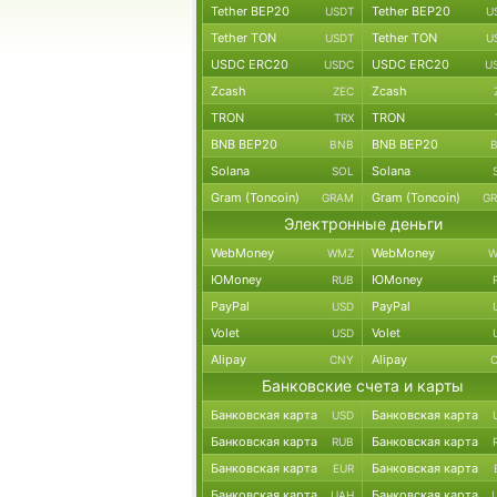
Tether BEP20
Tether BEP20
USDT
U
Tether TON
Tether TON
USDT
U
USDC ERC20
USDC ERC20
USDC
U
Zcash
Zcash
ZEC
TRON
TRON
TRX
BNB BEP20
BNB BEP20
BNB
Solana
Solana
SOL
Gram (Toncoin)
Gram (Toncoin)
GRAM
G
Электронные деньги
WebMoney
WebMoney
WMZ
W
ЮMoney
ЮMoney
RUB
PayPal
PayPal
USD
Volet
Volet
USD
Alipay
Alipay
CNY
Банковские счета и карты
Банковская карта
Банковская карта
USD
Банковская карта
Банковская карта
RUB
Банковская карта
Банковская карта
EUR
Банковская карта
Банковская карта
UAH