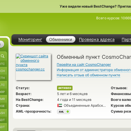
Уже видели новый BestChange? Пригла
Всего курсов:
1066
Мониторинг
Обменники
Проверка адреса
Пар
е
Обменный пункт CosmoCha
BTC
Перейти на сайт CosmoChanger
Информация от администратора обменног
BCH
Написать отзыв об обменном пункте
ETH
LTC
Статус:
Отзывов:
активен
XRP
Возраст:
5 лет и 6 месяцев
Финансовы
XMR
На BestChange:
4 года и 11 месяцев
Всего валю
Страна:
Объединенные Арабские Эмираты
Курсов обм
OGE
AML-прозрачность:
Сумма рез
AML
ASH
SDT
SDT