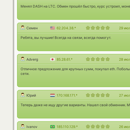
Менял DASH на LTC. Обмен прошёл быстро, курс устроил, мон
Семен
62.204.38.*
29 ию
Ребята, вы лучшие! Всегда на связи, всегда помогут.
Adverg
85.28.61.*
28 ию
Отличное предложение для крупных сумм, покупал eth. Побол
сети.
Юрий
170.168.171.*
27 ию
Теперь даже не ищу другие варианты. Нашел свой обменник. 
Ivanov
185.110.129.*
26 ию