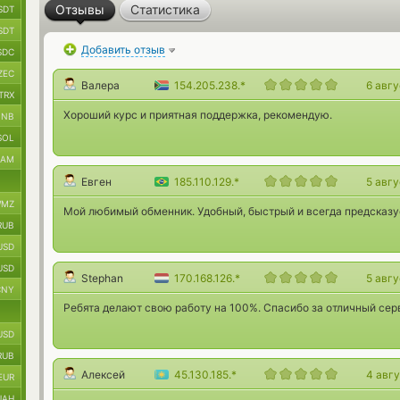
Отзывы
Статистика
SDT
SDT
Добавить отзыв
SDC
ZEC
Валера
154.205.238.*
6 авг
TRX
Хороший курс и приятная поддержка, рекомендую.
BNB
SOL
RAM
Евген
185.110.129.*
5 авг
MZ
Мой любимый обменник. Удобный, быстрый и всегда предсказ
RUB
USD
USD
Stephan
170.168.126.*
5 авг
CNY
Ребята делают свою работу на 100%. Спасибо за отличный серв
USD
RUB
Алексей
45.130.185.*
4 авг
EUR
UAH