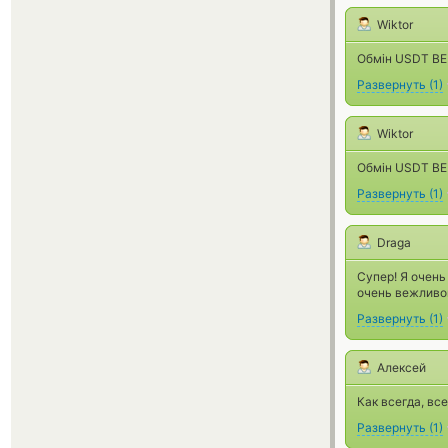
Wiktor
Обмін USDT BEP
Развернуть
(
1
)
Wiktor
Обмін USDT BEP
Развернуть
(
1
)
Draga
Супер! Я очень
очень вежливо
Развернуть
(
1
)
Алексей
Как всегда, вс
Развернуть
(
1
)