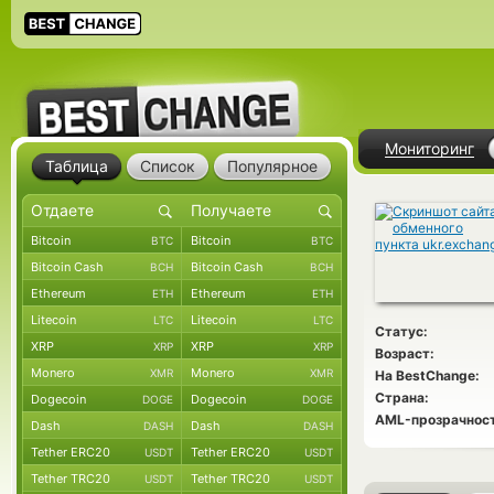
Мониторинг
Таблица
Список
Популярное
Bitcoin
Bitcoin
BTC
BTC
Bitcoin Cash
Bitcoin Cash
BCH
BCH
Ethereum
Ethereum
ETH
ETH
Litecoin
Litecoin
LTC
LTC
Статус:
XRP
XRP
XRP
XRP
Возраст:
Monero
Monero
XMR
XMR
На BestChange:
Страна:
Dogecoin
Dogecoin
DOGE
DOGE
AML-прозрачност
Dash
Dash
DASH
DASH
Tether ERC20
Tether ERC20
USDT
USDT
Tether TRC20
Tether TRC20
USDT
USDT