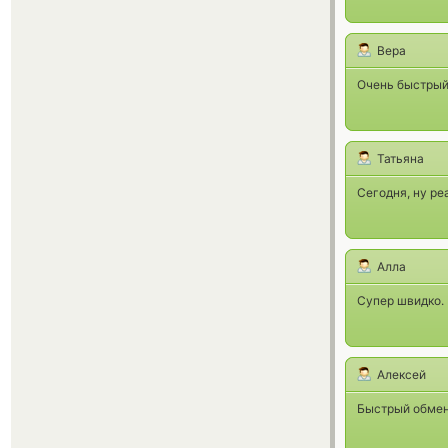
Вера
Очень быстрый 
Татьяна
Сегодня, ну ре
Алла
Супер швидко. І
Алексей
Быстрый обмен 