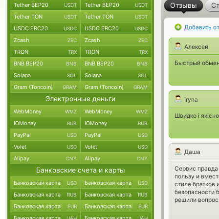
Отзывы
Ст
Tether BEP20
Tether BEP20
USDT
USDT
Tether TON
Tether TON
USDT
USDT
Добавить о
USDC ERC20
USDC ERC20
USDC
USDC
Zcash
Zcash
ZEC
ZEC
Алексей
TRON
TRON
TRX
TRX
Быстрый обмен 
BNB BEP20
BNB BEP20
BNB
BNB
Solana
Solana
SOL
SOL
Gram (Toncoin)
Gram (Toncoin)
GRAM
GRAM
Электронные деньги
Iryna
WebMoney
WebMoney
WMZ
WMZ
Швидко і якісн
ЮMoney
ЮMoney
RUB
RUB
PayPal
PayPal
USD
USD
Volet
Volet
USD
USD
Даша
Alipay
Alipay
CNY
CNY
Сервис правда 
Банковские счета и карты
пользу и вмест
Банковская карта
Банковская карта
USD
USD
cтиле братков 
безопасности б
Банковская карта
Банковская карта
RUB
RUB
решили вопрос 
Банковская карта
Банковская карта
EUR
EUR
Банковская карта
Банковская карта
UAH
UAH