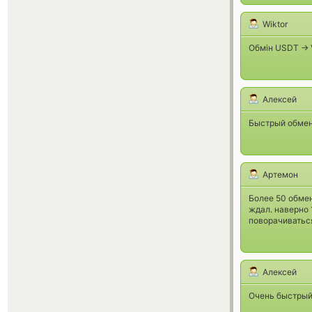
Wiktor
Обмін USDT -> 
Алексей
Быстрый обмен,
Артемон
Более 50 обмен
ждал. наверно 
поворачиватьс
Алексей
Очень быстрый 