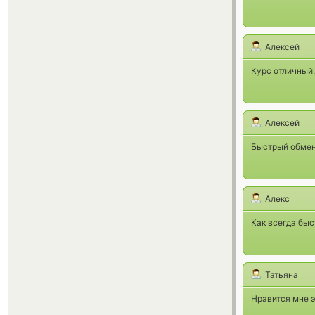
Алексей
Курс отличный,
Алексей
Быстрый обмен
Алекс
Как всегда быс
Татьяна
Нравится мне э