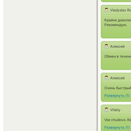
Vladyslav 
Крайне доволе
Рекомендую.
Алексей
Обмен в течени
Алексей
Очень быстрый
Развернуть
(
1
)
Vitaliy
Vse chudovo. R
Развернуть
(
1
)