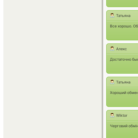
Татьяна
Все хорошо. О
Алекс
Достаточно бы
Татьяна
Хороший обмен
Wiktor
Черговий обмін