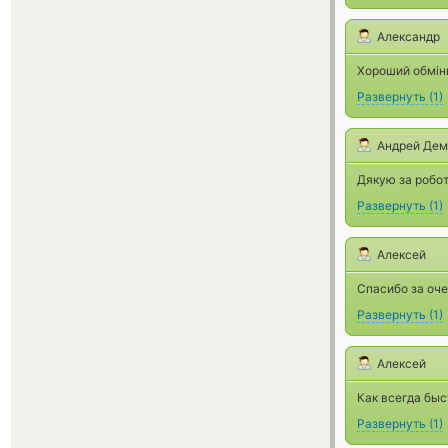
Александр
Хороший обмінн
Развернуть
(
1
)
Андрей Дем
Дякую за робот
Развернуть
(
1
)
Алексей
Спасибо за оче
Развернуть
(
1
)
Алексей
Как всегда быс
Развернуть
(
1
)