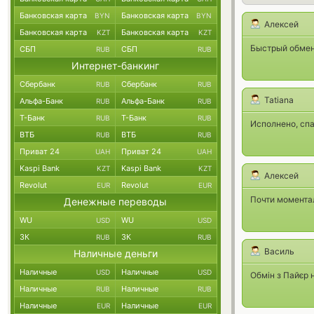
Банковская карта
Банковская карта
BYN
BYN
Алексей
Банковская карта
Банковская карта
KZT
KZT
Быстрый обмен 
СБП
СБП
RUB
RUB
Интернет-банкинг
Сбербанк
Сбербанк
RUB
RUB
Tatiana
Альфа-Банк
Альфа-Банк
RUB
RUB
Т-Банк
Т-Банк
RUB
RUB
Исполнено, сп
ВТБ
ВТБ
RUB
RUB
Приват 24
Приват 24
UAH
UAH
Kaspi Bank
Kaspi Bank
KZT
KZT
Алексей
Revolut
Revolut
EUR
EUR
Почти момента
Денежные переводы
WU
WU
USD
USD
ЗК
ЗК
RUB
RUB
Василь
Наличные деньги
Наличные
Наличные
USD
USD
Обмін з Пайєр 
Наличные
Наличные
RUB
RUB
Наличные
Наличные
EUR
EUR