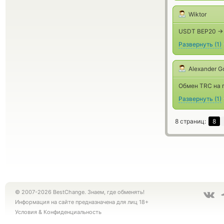
Wiktor
USDT BEP20 ->
Развернуть
(
1
)
Alexander G
Обмен TRC на г
Развернуть
(
1
)
8 страниц:
8
© 2007-2026 BestChange. Знаем, где обменять!
Информация на сайте предназначена для лиц 18+
Условия
&
Конфиденциальность