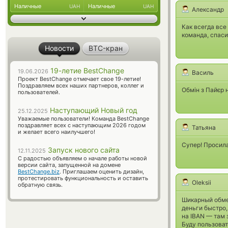
Наличные
Наличные
UAH
UAH
Александр
Как всегда все
команда, спаси
Новости
BTC-кран
19-летие BestChange
19.06.2026
Василь
Проект BestChange отмечает свое 19-летие!
Поздравляем всех наших партнеров, коллег и
Обмін з Пайєр 
пользователей.
Наступающий Новый год
25.12.2025
Уважаемые пользователи! Команда BestChange
поздравляет всех с наступающим 2026 годом
Татьяна
и желает всего наилучшего!
Супер! Просил
Запуск нового сайта
12.11.2025
С радостью объявляем о начале работы новой
версии сайта, запущенной на домене
BestChange.biz
. Приглашаем оценить дизайн,
протестировать функциональность и оставить
Oleksii
обратную связь.
Шикарный обме
деньги быстро,
на IBAN — там 
Буду пользова