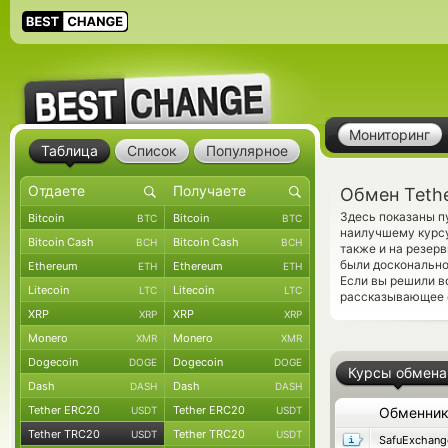
Мониторинг
Таблица
Список
Популярное
Обмен Tethe
Здесь показаны п
Bitcoin
Bitcoin
BTC
BTC
наилучшему курсу
Bitcoin Cash
Bitcoin Cash
BCH
BCH
также и на резер
были досконально
Ethereum
Ethereum
ETH
ETH
Если вы решили в
Litecoin
Litecoin
LTC
LTC
рассказывающее 
XRP
XRP
XRP
XRP
Monero
Monero
XMR
XMR
Dogecoin
Dogecoin
DOGE
DOGE
Курсы обмена
Dash
Dash
DASH
DASH
Tether ERC20
Tether ERC20
USDT
USDT
Обменни
Tether TRC20
Tether TRC20
USDT
USDT
SafuExchang