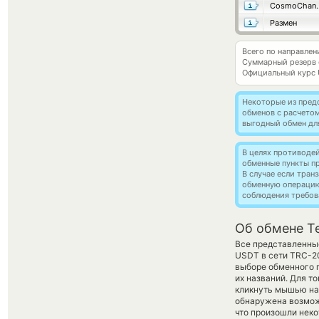
Cosmo
Размен
Всего по направлен
Суммарный резерв
Официальный курс
Некоторые из пред
обменов с расчето
выгодный обмен дл
В целях противоде
обменные пункты п
В случае если тра
обменную операци
соблюдения требов
Об обмене Te
Все представленные
USDT в сети TRC-
выборе обменного п
их названий. Для т
кликнуть мышью на 
обнаружена возможн
что произошли неко