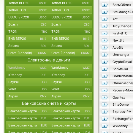
Tether BEP20
Tether BEP20
USDT
USDT
ВсемОбмен
Tether TON
Tether TON
USDT
USDT
BtcChange2
USDC ERC20
USDC ERC20
USDC
USDC
Ant
Zcash
Zcash
ZEC
ZEC
TroyChange
TRON
TRON
TRX
TRX
First-BTC
BNB BEP20
BNB BEP20
BNB
BNB
NextBit
Solana
Solana
SOL
SOL
AppBit
Gram (Toncoin)
Gram (Toncoin)
GRAM
GRAM
UAchanger
Электронные деньги
CryptoRoyal
WebMoney
WebMoney
WMZ
WMZ
Вобменка
ЮMoney
ЮMoney
RUB
RUB
GoldenWhale
PayPal
PayPal
USD
USD
ObmenMone
Volet
Volet
USD
USD
Receive-Mon
Alipay
Alipay
CNY
CNY
Quantex
Банковские счета и карты
EliteObmen
Банковская карта
Банковская карта
USD
USD
Express-PM
Банковская карта
Банковская карта
RUB
RUB
ExchangeExp
Банковская карта
Банковская карта
EUR
EUR
WxMoney
Банковская карта
Банковская карта
UAH
UAH