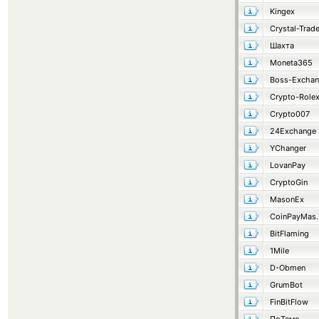
Kingex
Crystal-Trad
Шахта
Moneta365
Boss-Excha
Crypto-Role
Crypto007
24Exchange
YChanger
LovanPay
CryptoGin
MasonEx
CoinP
BitFlaming
1Mile
D-Obmen
GrumBot
FinBitFlow