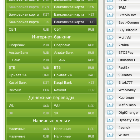
KZ007
Банковская карта
Банковская карта
BYN
BYN
1WM
Банковская карта
Банковская карта
KZT
KZT
BitcoinBox
Банковская карта
Банковская карта
TJS
TJS
Best-Obmen
СБП
СБП
RUB
RUB
Buy-Bitcoin
Интернет-банкинг
MultiVal
Сбербанк
Сбербанк
2rbina
RUB
RUB
Альфа-Банк
Альфа-Банк
BTC2Pay
RUB
RUB
Т-Банк
Т-Банк
ObmenoFF
RUB
RUB
ВТБ
ВТБ
FastEx
RUB
RUB
Приват 24
Приват 24
99Rates
UAH
UAH
Kaspi Bank
Kaspi Bank
Bitok777
KZT
KZT
Revolut
Revolut
WmMoney
EUR
EUR
Денежные переводы
Kupitman
MafinCash
WU
WU
USD
USD
DigiChanger
ЗК
ЗК
RUB
RUB
Наличные деньги
Dynasty-Pay
4esnok
Наличные
Наличные
USD
USD
W-Box
Наличные
Наличные
RUB
RUB