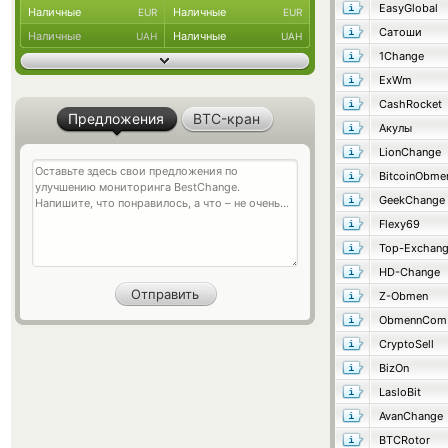
EasyGlobal
Наличные
Наличные
EUR
EUR
Сатоши
Наличные
Наличные
UAH
UAH
1Change
ExWm
CashRocket
Предложения
BTC-кран
Акулы
LionChange
BitcoinObme
GeekChange
Flexy69
Top-Exchan
HD-Change
Z-Obmen
ObmennCom
CryptoSell
BizOn
LasloBit
AvanChange
BTCRotor