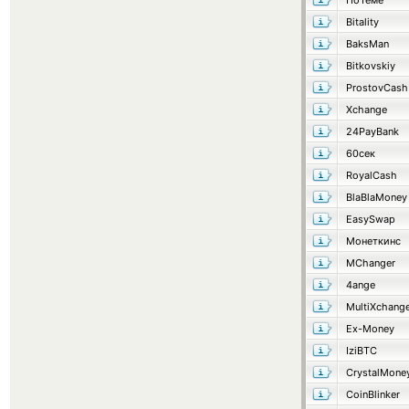
ПоТеме
Bitality
BaksMan
Bitkovskiy
ProstovCash
Xchange
24PayBank
60сек
RoyalCash
BlaBlaMoney
EasySwap
Монеткинс
MChanger
4ange
MultiXchang
Ex-Money
IziBTC
CrystalMone
CoinBlinker