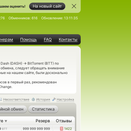
На новый сайт
шаем оценить!
276
Обменников:
616
Обновление:
13:11:35
тнерам
Помощь
FAQ
Контакты
→
ь Dash (DASH)
BitTorrent (BTT) по
 обмена, следует обращать внимание
нные на нашем сайте, были досконально
сов в первый раз, рекомендован
Change.
Несоответствие
История
Настройка
йной обмен
Статистика
те
Резерв
Отзывы
▼
80
999 999 999 999
1
1422
BTT