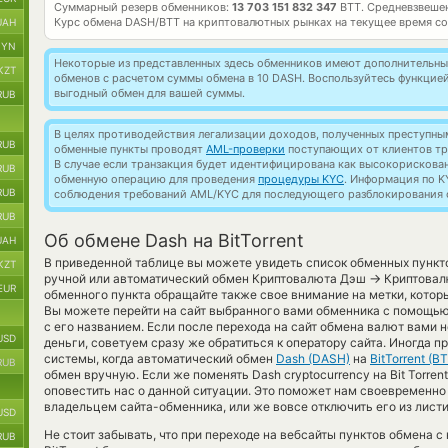
Суммарный резерв обменников:
13 703 151 832 347
BTT.
Средневзвеше
Курс обмена
DASH/BTT
на криптовалютных рынках на текущее время с
UAH
BYN
Некоторые из представленных здесь обменников имеют дополнительные
KZT
обменов с расчетом суммы обмена в 10 DASH. Воспользуйтесь функцие
выгодный обмен для вашей суммы.
RUB
В целях противодействия легализации доходов, полученных преступны
RUB
обменные пункты проводят
AML-проверки
поступающих от клиентов тр
В случае если транзакция будет идентифицирована как высокорискова
RUB
обменную операцию для проведения
процедуры KYC
. Информация по K
RUB
соблюдения требований AML/KYC для последующего разблокирования с
RUB
Об обмене Dash на BitTorrent
UAH
В приведенной таблице вы можете увидеть список обменных пункт
KZT
→
ручной или автоматический обмен Криптовалюта Дэш
Криптовалю
EUR
обменного пункта обращайте также свое внимание на метки, которы
Вы можете перейти на сайт выбранного вами обменника с помощь
с его названием. Если после перехода на сайт обмена валют вами
USD
деньги, советуем сразу же обратиться к оператору сайта. Иногда 
системы, когда автоматический обмен
Dash (DASH)
на
BitTorrent (B
RUB
обмен вручную. Если же поменять Dash cryptocurrency на Bit Torren
оповестить нас о данной ситуации. Это поможет нам своевременн
владельцем сайта-обменника, или же вовсе отключить его из лист
USD
Не стоит забывать, что при переходе на вебсайты пунктов обмена 
RUB