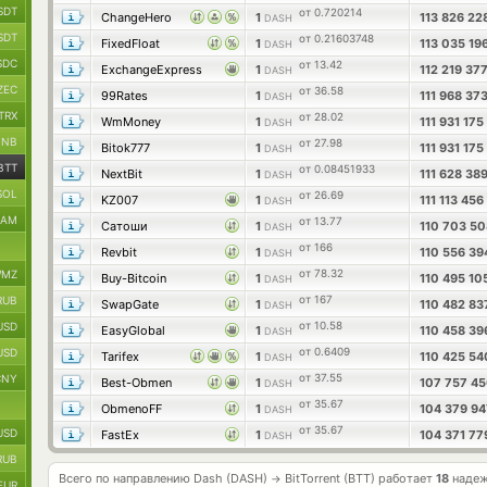
SDT
от 0.720214
ChangeHero
1
113 826 22
DASH
SDT
от 0.21603748
FixedFloat
1
113 035 19
DASH
SDC
от 13.42
ExchangeExpress
1
112 219 37
DASH
ZEC
от 36.58
99Rates
1
111 968 37
DASH
TRX
от 28.02
WmMoney
1
111 931 175
DASH
BNB
от 27.98
Bitok777
1
111 931 175
DASH
BTT
от 0.08451933
NextBit
1
111 628 38
DASH
SOL
от 26.69
KZ007
1
111 113 456
DASH
RAM
от 13.77
Сатоши
1
110 703 5
DASH
от 166
Revbit
1
110 556 3
DASH
от 78.32
MZ
Buy-Bitcoin
1
110 495 10
DASH
от 167
RUB
SwapGate
1
110 482 8
DASH
от 10.58
USD
EasyGlobal
1
110 458 3
DASH
от 0.6409
USD
Tarifex
1
110 425 5
DASH
от 37.55
CNY
Best-Obmen
1
107 757 4
DASH
от 35.67
ObmenoFF
1
104 379 9
DASH
от 35.67
USD
FastEx
1
104 371 7
DASH
RUB
Всего по направлению Dash (DASH)
BitTorrent (BTT) работает
18
надеж
→
EUR