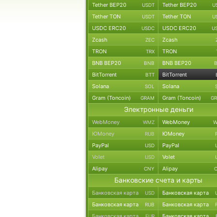
Tether BEP20
Tether BEP20
USDT
U
Tether TON
Tether TON
USDT
U
USDC ERC20
USDC ERC20
USDC
U
Zcash
Zcash
ZEC
TRON
TRON
TRX
BNB BEP20
BNB BEP20
BNB
BitTorrent
BitTorrent
BTT
Solana
Solana
SOL
Gram (Toncoin)
Gram (Toncoin)
GRAM
G
Электронные деньги
WebMoney
WebMoney
WMZ
W
ЮMoney
ЮMoney
RUB
PayPal
PayPal
USD
Volet
Volet
USD
Alipay
Alipay
CNY
Банковские счета и карты
Банковская карта
Банковская карта
USD
Банковская карта
Банковская карта
RUB
Банковская карта
Банковская карта
EUR