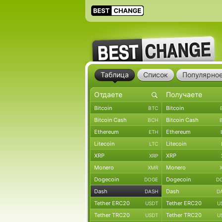
Таблица
Список
Популярно
Bitcoin
Bitcoin
BTC
Bitcoin Cash
Bitcoin Cash
BCH
Ethereum
Ethereum
ETH
Litecoin
Litecoin
LTC
XRP
XRP
XRP
Monero
Monero
XMR
Dogecoin
Dogecoin
DOGE
D
Dash
Dash
DASH
D
Tether ERC20
Tether ERC20
USDT
U
Tether TRC20
Tether TRC20
USDT
U