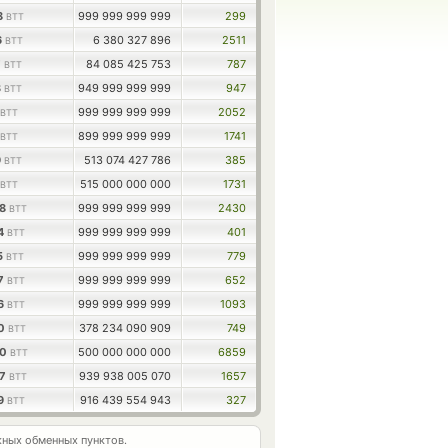
8
999 999 999 999
299
BTT
6
6 380 327 896
2511
BTT
7
84 085 425 753
787
BTT
3
949 999 999 999
947
BTT
999 999 999 999
2052
BTT
899 999 999 999
1741
BTT
9
513 074 427 786
385
BTT
515 000 000 000
1731
BTT
08
999 999 999 999
2430
BTT
94
999 999 999 999
401
BTT
5
999 999 999 999
779
BTT
37
999 999 999 999
652
BTT
96
999 999 999 999
1093
BTT
40
378 234 090 909
749
BTT
50
500 000 000 000
6859
BTT
47
939 938 005 070
1657
BTT
79
916 439 554 943
327
BTT
ных обменных пунктов.