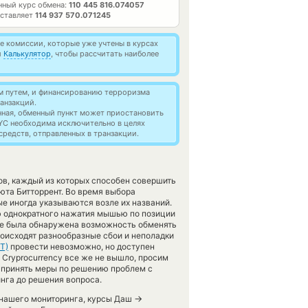
нный курс обмена:
110 445 816.074057
оставляет
114 937 570.071245
 комиссии, которые уже учтены в курсах
й
Калькулятор
, чтобы рассчитать наиболее
м путем, и финансированию терроризма
анзакций.
нная, обменный пункт может приостановить
YC необходима исключительно в целях
редств, отправленных в транзакции.
ов, каждый из которых способен совершить
та Битторрент. Во время выбора
е иногда указываются возле их названий.
ю однократного нажатия мышью по позиции
 не была обнаружена возможность обменять
происходят разнообразные сбои и неполадки
TT)
провести невозможно, но доступен
t Cryprocurrency все же не вышло, просим
о принять меры по решению проблем с
инга до решения вопроса.
→
с нашего мониторинга, курсы Даш