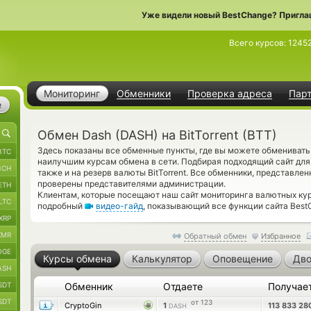
Уже видели новый BestChange? Пригла
Всего курсов:
1245
Мониторинг
Обменники
Проверка адреса
Пар
е
Обмен Dash (DASH) на BitTorrent (BTT)
Здесь показаны все обменные пункты, где вы можете обмениват
BTC
наилучшим курсам обмена в сети. Подбирая подходящий сайт для
BCH
также и на резерв валюты BitTorrent. Все обменники, представле
проверены представителями администрации.
ETH
Клиентам, которые посещают наш сайт мониторинга валютных кур
LTC
подробный
видео-гайд
, показывающий все функции сайта Best
XRP
XMR
Обратный обмен
Избранное
OGE
Курсы обмена
Калькулятор
Оповещение
Дво
ASH
SDT
Обменник
Отдаете
Получае
SDT
от 123
CryptoGin
1
113 833 2
DASH