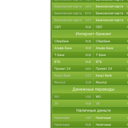
Банковская карта
Банковская карта
UAH
Банковская карта
Банковская карта
BYN
Банковская карта
Банковская карта
KZT
СБП
СБП
RUB
Интернет-банкинг
Сбербанк
Сбербанк
RUB
Альфа-Банк
Альфа-Банк
RUB
Т-Банк
Т-Банк
RUB
ВТБ
ВТБ
RUB
Приват 24
Приват 24
UAH
Kaspi Bank
Kaspi Bank
KZT
Revolut
Revolut
EUR
Денежные переводы
WU
WU
USD
ЗК
ЗК
RUB
Наличные деньги
Наличные
Наличные
USD
Наличные
Наличные
RUB