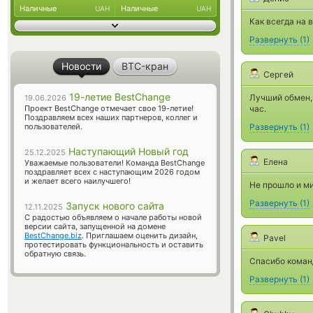
Наличные
Наличные
UAH
UAH
Как всегда на 
Развернуть
(
1
)
Новости
BTC-кран
Сергей
19-летие BestChange
Лучший обмен, 
19.06.2026
Проект BestChange отмечает свое 19-летие!
час.
Поздравляем всех наших партнеров, коллег и
пользователей.
Развернуть
(
1
)
Наступающий Новый год
25.12.2025
Елена
Уважаемые пользователи! Команда BestChange
поздравляет всех с наступающим 2026 годом
и желает всего наилучшего!
Не прошло и м
Развернуть
(
1
)
Запуск нового сайта
12.11.2025
С радостью объявляем о начале работы новой
версии сайта, запущенной на домене
BestChange.biz
. Приглашаем оценить дизайн,
Pavel
протестировать функциональность и оставить
обратную связь.
Спасибо команд
Развернуть
(
1
)