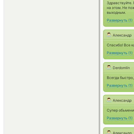
Здравствуйте. 
на этом. Не по
выходным.
Развернуть
(
1
)
Александр
Спасибо! Все к
Развернуть
(
1
)
Derdomlin
Всегда быстро,
Развернуть
(
1
)
Александр
Супер обьмени
Развернуть
(
1
)
Александр