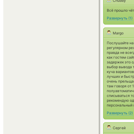
Chubby
Всё прошло чёт
Развернуть
(
1
)
Margo
Послушайте на 
регулярном ре
правда не всег
как гостем сай
задержек это 
выбор вывода т
куча вариантов
лучших и быстр
очень прельща
там говоря от 
полуавтоматиче
списываться то
рекомендую одн
персональный в
Развернуть
(
2
)
Сергей