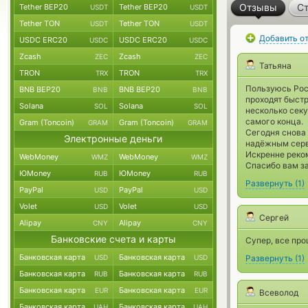
Отзывы
Ст
Tether BEP20
Tether BEP20
USDT
USDT
Tether TON
Tether TON
USDT
USDT
Добавить о
USDC ERC20
USDC ERC20
USDC
USDC
Zcash
Zcash
ZEC
ZEC
Татьяна
TRON
TRON
TRX
TRX
Пользуюсь Poc
BNB BEP20
BNB BEP20
BNB
BNB
проходят быст
Solana
Solana
SOL
SOL
несколько сек
самого конца.
Gram (Toncoin)
Gram (Toncoin)
GRAM
GRAM
Сегодня снова 
Электронные деньги
надёжным сер
Искренне реком
WebMoney
WebMoney
WMZ
WMZ
Спасибо вам за
ЮMoney
ЮMoney
RUB
RUB
Развернуть
(
1
)
PayPal
PayPal
USD
USD
Volet
Volet
USD
USD
Сергей
Alipay
Alipay
CNY
CNY
Банковские счета и карты
Супер, все пр
Банковская карта
Банковская карта
USD
USD
Развернуть
(
1
)
Банковская карта
Банковская карта
RUB
RUB
Банковская карта
Банковская карта
EUR
EUR
Всеволод
Банковская карта
Банковская карта
UAH
UAH