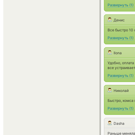
Развернуть
(
1
)
Денис
Все быстро 10 
Развернуть
(
1
)
Ilona
Удобно, оплата
все устраивает
Развернуть
(
1
)
Николай
Быстро, комса
Развернуть
(
1
)
Dasha
Раньше меняла