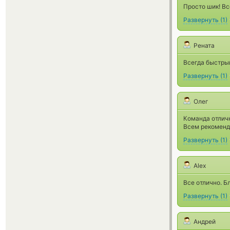
Просто шик! Вс
Развернуть
(
1
)
Рената
Всегда быстры
Развернуть
(
1
)
Олег
Команда отличн
Всем рекоменд
Развернуть
(
1
)
Alex
Все отлично. Б
Развернуть
(
1
)
Андрей