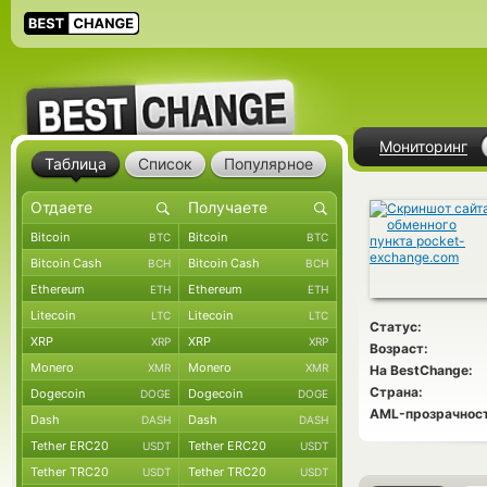
Мониторинг
Таблица
Список
Популярное
Bitcoin
Bitcoin
BTC
BTC
Bitcoin Cash
Bitcoin Cash
BCH
BCH
Ethereum
Ethereum
ETH
ETH
Litecoin
Litecoin
LTC
LTC
Статус:
XRP
XRP
XRP
XRP
Возраст:
Monero
Monero
XMR
XMR
На BestChange:
Страна:
Dogecoin
Dogecoin
DOGE
DOGE
AML-прозрачност
Dash
Dash
DASH
DASH
Tether ERC20
Tether ERC20
USDT
USDT
Tether TRC20
Tether TRC20
USDT
USDT