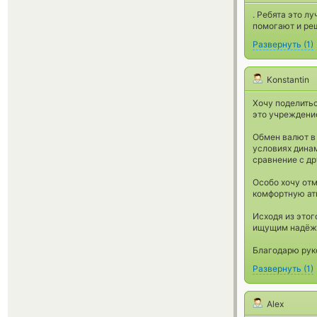
. Ребята это л
помогают и ре
Развернуть
(
1
)
Konstantin
Хочу поделитьс
это учреждение
Обмен валют в 
условиях дина
сравнение с др
Особо хочу от
комфортную ат
Исходя из этог
ищущим надёжн
Благодарю рук
Развернуть
(
1
)
Alex