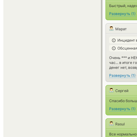
Быстрый, наде
Развернуть
(
1
)
Марат
Инцидент 
Обсценная
Очень *** и Н
час... в итоге 
денег нет, возв
Развернуть
(
1
)
Сергей
Спасибо большо
Развернуть
(
1
)
Rasul
Все нормально,