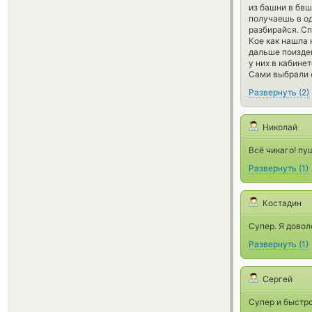
из башни в бвш
получаешь в од
разбирайся. Сп
Кое как нашла 
дальше поиздев
у них в кабине
Сами выбрали с
Развернуть
(
2
)
Николай
Всё чикаго! пу
Развернуть
(
1
)
Костадин
Супер. Я довол
Развернуть
(
1
)
Сергей
Супер и быстро