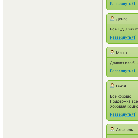
Развернуть
(
1
)
Денис
Все Гуд 3 раз 
Развернуть
(
1
)
Миша
Делают все быс
Развернуть
(
1
)
Daniil
Все хорошо
Поддержка все
Хорошая комис
Развернуть
(
1
)
Алкоголь