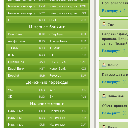
Пользовался в
Банковская карта
Банковская карта
BYN
BYN
Развернуть
(
1
)
Банковская карта
Банковская карта
KZT
KZT
СБП
СБП
RUB
RUB
Zuz
Интернет-банкинг
Отправил Фиат,
Сбербанк
Сбербанк
RUB
RUB
пропало. Нет, 
Альфа-Банк
Альфа-Банк
RUB
RUB
за час. Первый
Т-Банк
Т-Банк
RUB
RUB
Развернуть
(
1
)
ВТБ
ВТБ
RUB
RUB
Приват 24
Приват 24
UAH
UAH
Денис
Kaspi Bank
Kaspi Bank
KZT
KZT
Как всегда на 
Revolut
Revolut
EUR
EUR
Денежные переводы
Развернуть
(
1
)
WU
WU
USD
USD
Вячеслав
ЗК
ЗК
RUB
RUB
Наличные деньги
Обмен прошел б
Наличные
Наличные
USD
USD
Развернуть
(
1
)
Наличные
Наличные
RUB
RUB
Наличные
Наличные
EUR
EUR
Денис