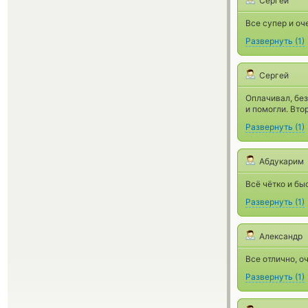
Сергей
Все супер и оч
Развернуть
(
1
)
Сергей
Оплачивал, без
и помогли. Вто
Развернуть
(
1
)
Абдукарим
Всё чётко и бы
Развернуть
(
1
)
Александр
Все отлично, о
Развернуть
(
1
)