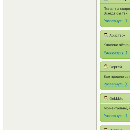
Попал на скоро
Всегда бы так)
Развернуть
(
1
)
Аристарх
Классно чётко 
Развернуть
(
1
)
Сергей
Все прошло зам
Развернуть
(
1
)
Gekkkto
Моментально, 
Развернуть
(
1
)