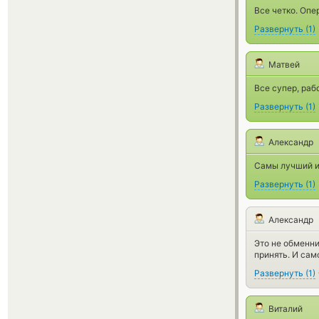
Все четко. Опе
Развернуть
(
1
)
Матвей
Все супер, раб
Развернуть
(
1
)
Александр
Самы лучший и
Развернуть
(
1
)
Александр
Это не обменник
принять. И сам
Развернуть
(
1
)
Виталий