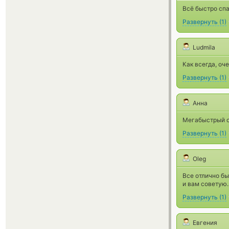
Всё быстро спа
Развернуть
(
1
)
Ludmila
Как всегда, оч
Развернуть
(
1
)
Анна
Мегабыстрый о
Развернуть
(
1
)
Oleg
Все отлично бы
и вам советую.
Развернуть
(
1
)
Евгения