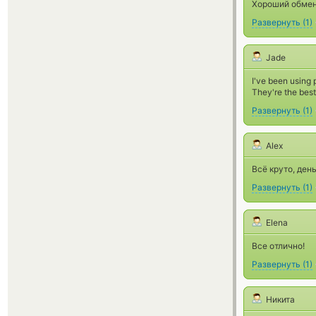
Хороший обменн
Развернуть
(
1
)
Jade
I've been using 
They're the best
Развернуть
(
1
)
Alex
Всё круто, ден
Развернуть
(
1
)
Elena
Все отлично!
Развернуть
(
1
)
Никита