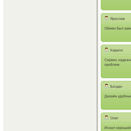
Ярослав
Обмен был заве
Кирилл
Сервис надежны
проблем.
Богдан
Дизайн удобный
Олег
Искал хороший 