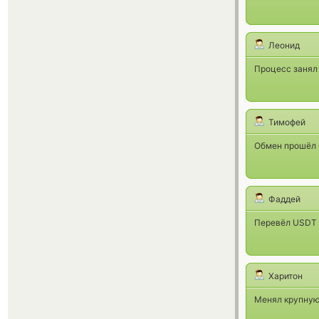
Леонид
Процесс занял
Тимофей
Обмен прошёл 
Фаддей
Перевёл USDT 
Харитон
Менял крупную