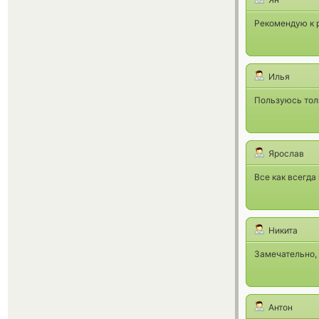
Рекомендую к 
Илья
Пользуюсь толь
Ярослав
Все как всегда
Никита
Замечательно, 
Антон