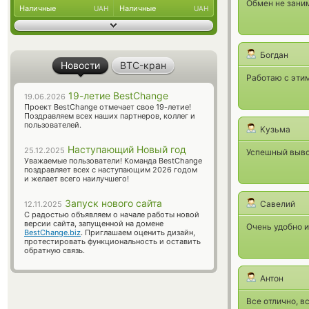
Обмен не заним
Наличные
Наличные
UAH
UAH
Богдан
Новости
BTC-кран
Работаю с этим
19-летие BestChange
19.06.2026
Проект BestChange отмечает свое 19-летие!
Поздравляем всех наших партнеров, коллег и
пользователей.
Кузьма
Наступающий Новый год
25.12.2025
Успешный вывод
Уважаемые пользователи! Команда BestChange
поздравляет всех с наступающим 2026 годом
и желает всего наилучшего!
Запуск нового сайта
Савелий
12.11.2025
С радостью объявляем о начале работы новой
версии сайта, запущенной на домене
Очень удобно 
BestChange.biz
. Приглашаем оценить дизайн,
протестировать функциональность и оставить
обратную связь.
Антон
Все отлично, в