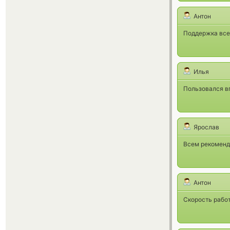
Антон
Поддержка всег
Илья
Пользовался вп
Ярослав
Всем рекоменд
Антон
Скорость работ