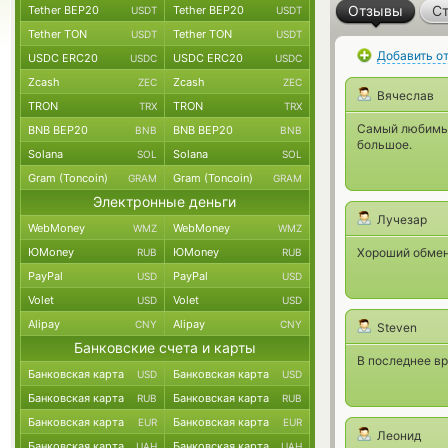
Отзывы
Ст
Tether BEP20
Tether BEP20
USDT
USDT
Tether TON
Tether TON
USDT
USDT
Добавить о
USDC ERC20
USDC ERC20
USDC
USDC
Zcash
Zcash
ZEC
ZEC
Вячеслав
TRON
TRON
TRX
TRX
Самый любимый
BNB BEP20
BNB BEP20
BNB
BNB
большое.
Solana
Solana
SOL
SOL
Gram (Toncoin)
Gram (Toncoin)
GRAM
GRAM
Электронные деньги
Лучезар
WebMoney
WebMoney
WMZ
WMZ
ЮMoney
ЮMoney
Хороший обменн
RUB
RUB
PayPal
PayPal
USD
USD
Volet
Volet
USD
USD
Alipay
Alipay
CNY
CNY
Steven
Банковские счета и карты
В последнее в
Банковская карта
Банковская карта
USD
USD
Банковская карта
Банковская карта
RUB
RUB
Банковская карта
Банковская карта
EUR
EUR
Леонид
Банковская карта
Банковская карта
UAH
UAH