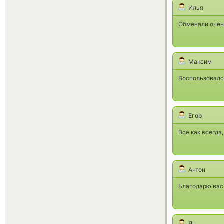
Илья
Обменяли очень
Максим
Воспользовался
Егор
Все как всегда
Антон
Благодарю вас
Ян