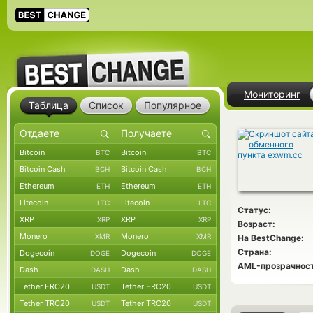
Мониторинг
Таблица
Список
Популярное
Bitcoin
Bitcoin
BTC
BTC
Bitcoin Cash
Bitcoin Cash
BCH
BCH
Ethereum
Ethereum
ETH
ETH
Litecoin
Litecoin
LTC
LTC
Статус:
XRP
XRP
XRP
XRP
Возраст:
Monero
Monero
XMR
XMR
На BestChange:
Страна:
Dogecoin
Dogecoin
DOGE
DOGE
AML-прозрачност
Dash
Dash
DASH
DASH
Tether ERC20
Tether ERC20
USDT
USDT
Tether TRC20
Tether TRC20
USDT
USDT