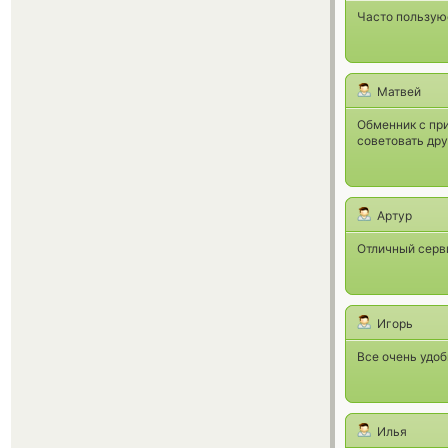
Часто пользуюс
Матвей
Обменник с пр
советовать дру
Артур
Отличный серви
Игорь
Все очень удоб
Илья