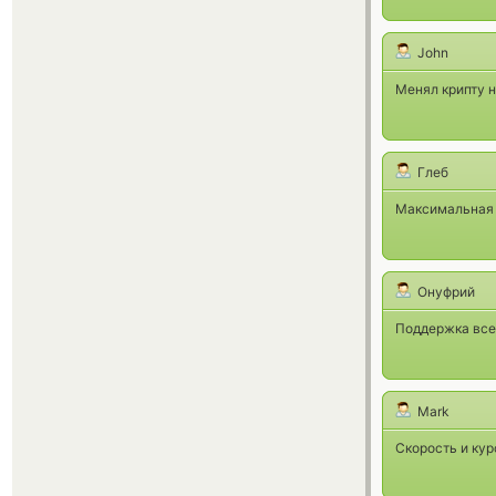
John
Менял крипту н
Глеб
Максимальная п
Онуфрий
Поддержка всег
Mark
Скорость и кур