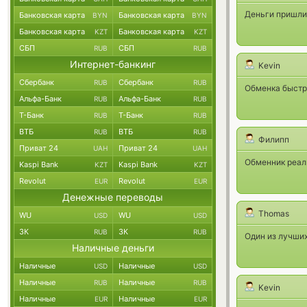
Деньги пришли 
Банковская карта
Банковская карта
BYN
BYN
Банковская карта
Банковская карта
KZT
KZT
СБП
СБП
RUB
RUB
Интернет-банкинг
Kevin
Сбербанк
Сбербанк
RUB
RUB
Обменка быстра
Альфа-Банк
Альфа-Банк
RUB
RUB
Т-Банк
Т-Банк
RUB
RUB
ВТБ
ВТБ
RUB
RUB
Филипп
Приват 24
Приват 24
UAH
UAH
Обменник реаль
Kaspi Bank
Kaspi Bank
KZT
KZT
Revolut
Revolut
EUR
EUR
Денежные переводы
Thomas
WU
WU
USD
USD
ЗК
ЗК
RUB
RUB
Один из лучших
Наличные деньги
Наличные
Наличные
USD
USD
Наличные
Наличные
RUB
RUB
Kevin
Наличные
Наличные
EUR
EUR