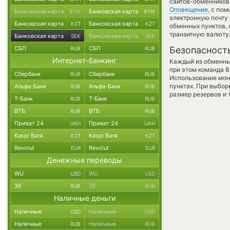
сайтов-обменников
Оповещение
, с по
Банковская карта
Банковская карта
BYN
BYN
электронную почту 
Банковская карта
Банковская карта
KZT
KZT
обменных пунктов,
транзитную валюту
Банковская карта
Банковская карта
SEK
SEK
СБП
СБП
Безопасност
RUB
RUB
Интернет-банкинг
Каждый из обменны
при этом команда 
Сбербанк
Сбербанк
RUB
RUB
Использование мон
пунктах. При выбор
Альфа-Банк
Альфа-Банк
RUB
RUB
размер резервов и 
Т-Банк
Т-Банк
RUB
RUB
ВТБ
ВТБ
RUB
RUB
Приват 24
Приват 24
UAH
UAH
Kaspi Bank
Kaspi Bank
KZT
KZT
Revolut
Revolut
EUR
EUR
Денежные переводы
WU
WU
USD
USD
ЗК
ЗК
RUB
RUB
Наличные деньги
Наличные
Наличные
USD
USD
Наличные
Наличные
RUB
RUB