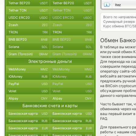
Tether BEP20
Tether BEP20
USDT
USDT
Itez
Tether TON
Tether TON
USDT
USDT
Всего по направле
USDC ERC20
USDC ERC20
USDC
USDC
Суммарный резерв
Zcash
Zcash
ZEC
ZEC
Курс обмена
BTC/S
TRON
TRON
TRX
TRX
Обмен Банков
BNB BEP20
BNB BEP20
BNB
BNB
Solana
Solana
В таблице вы может
SOL
SOL
или ручной обмен К
Gram (Toncoin)
Gram (Toncoin)
GRAM
GRAM
также свое внимани
Электронные деньги
Для перехода на са
совершили переход 
WebMoney
WebMoney
WMZ
WMZ
оператору сайта-об
вебсайта автомати
ЮMoney
ЮMoney
RUB
RUB
предложить ручной 
PayPal
PayPal
USD
USD
на BitCoin cryptoc
обсуждение пробле
Volet
Volet
USD
USD
данного направлен
Alipay
Alipay
CNY
CNY
Часто бывает так, 
Банковские счета и карты
обменника через на
Банковская карта
Банковская карта
ваш первый визит в
USD
USD
FAQ.
Банковская карта
Банковская карта
RUB
RUB
Для правильного ра
Банковская карта
Банковская карта
EUR
EUR
работы с нашим сер
Банковская карта
Банковская карта
UAH
UAH