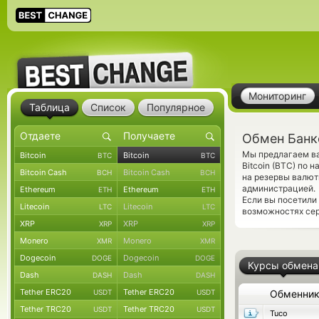
Мониторинг
Таблица
Список
Популярное
Обмен Банко
Мы предлагаем ва
Bitcoin
Bitcoin
BTC
BTC
Bitcoin (BTC) по 
Bitcoin Cash
Bitcoin Cash
BCH
BCH
на резервы валют
администрацией.
Ethereum
Ethereum
ETH
ETH
Если вы посетили
Litecoin
Litecoin
LTC
LTC
возможностях сер
XRP
XRP
XRP
XRP
Monero
Monero
XMR
XMR
Dogecoin
Dogecoin
DOGE
DOGE
Курсы обмена
Dash
Dash
DASH
DASH
Tether ERC20
Tether ERC20
USDT
USDT
Обменни
Tether TRC20
Tether TRC20
USDT
USDT
Tuco