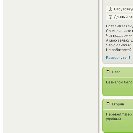
Отсутству
Данный от
Оставил заявку
Со мной никто 
Чат поддержки
А мою заявку у
Что с сайтом?
Не работаете?
Развернуть
(
1
)
Олег
Безналом бело
Егорян
Перевел тизер 
удобный.