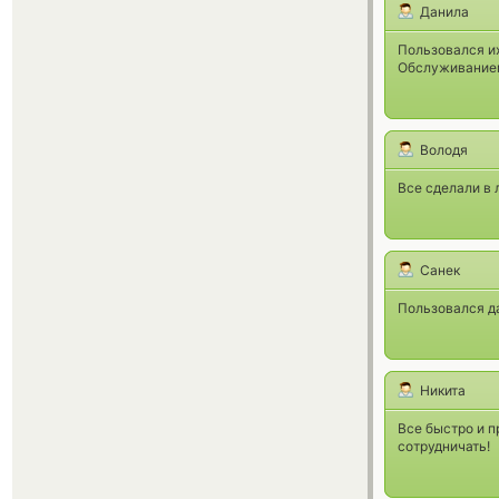
Данила
Пользовался их
Обслуживанием
Володя
Все сделали в 
Санек
Пользовался да
Никита
Все быстро и п
сотрудничать!