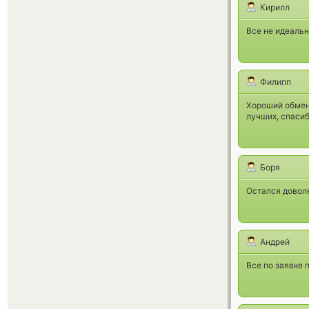
Кирилл
Все не идеальн
Филипп
Хороший обменн
лучших, спасиб
Боря
Остался доволе
Андрей
Все по заявке 