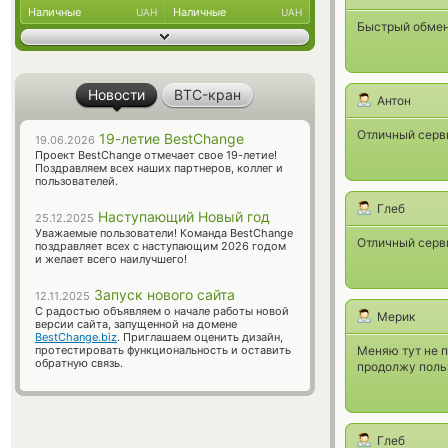
Наличные
Наличные
UAH
UAH
Быстрый обмен,
Новости
BTC-кран
Антон
Отличный серв
19-летие BestChange
19.06.2026
Проект BestChange отмечает свое 19-летие!
Поздравляем всех наших партнеров, коллег и
пользователей.
Глеб
Наступающий Новый год
25.12.2025
Уважаемые пользователи! Команда BestChange
Отличный серви
поздравляет всех с наступающим 2026 годом
и желает всего наилучшего!
Запуск нового сайта
12.11.2025
С радостью объявляем о начале работы новой
Мерик
версии сайта, запущенной на домене
BestChange.biz
. Приглашаем оценить дизайн,
протестировать функциональность и оставить
Меняю тут не 
обратную связь.
продолжу поль
Глеб