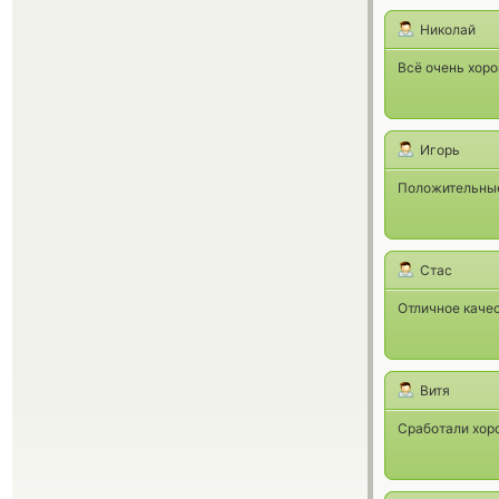
Николай
Всё очень хоро
Игорь
Положительные 
Стас
Отличное каче
Витя
Сработали хоро