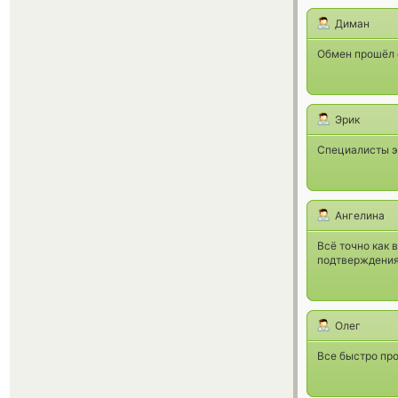
Диман
Обмен прошёл о
Эрик
Специалисты эт
Ангелина
Всё точно как 
подтверждениям
Олег
Все быстро пр