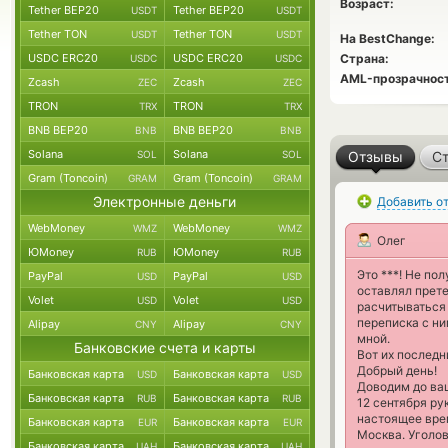
Возраст:
Tether BEP20
Tether BEP20
USDT
USDT
Tether TON
Tether TON
USDT
USDT
На BestChange:
USDC ERC20
USDC ERC20
Страна:
USDC
USDC
AML-прозрачност
Zcash
Zcash
ZEC
ZEC
TRON
TRON
TRX
TRX
BNB BEP20
BNB BEP20
BNB
BNB
Solana
Solana
SOL
SOL
Отзывы
Ст
Gram (Toncoin)
Gram (Toncoin)
GRAM
GRAM
Электронные деньги
Добавить о
WebMoney
WebMoney
WMZ
WMZ
Олег
ЮMoney
ЮMoney
RUB
RUB
Это ***! Не по
PayPal
PayPal
USD
USD
оставлял прете
Volet
Volet
USD
USD
расчитываться 
переписка с ни
Alipay
Alipay
CNY
CNY
мной.
Банковские счета и карты
Вот их последн
Добрый день!
Банковская карта
Банковская карта
USD
USD
Доводим до ва
Банковская карта
Банковская карта
RUB
RUB
12 сентября р
настоящее вре
Банковская карта
Банковская карта
EUR
EUR
Москва. Уголов
Банковская карта
Банковская карта
UAH
UAH