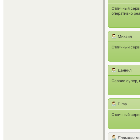
Отличный серв
оперативно ре
Михаил
Отличный серв
Даннил
Сервис супер, 
Dima
Отличный серви
Пользовате