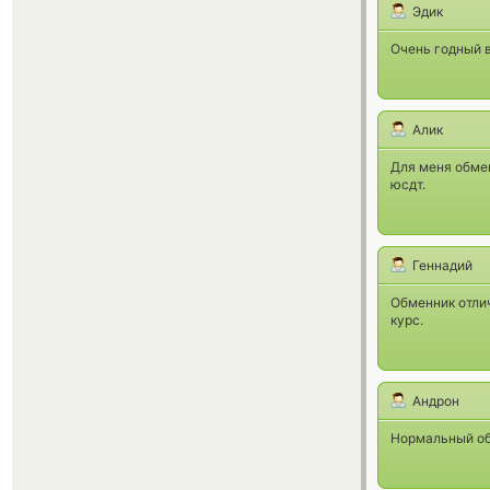
Эдик
Очень годный в
Алик
Для меня обмен
юсдт.
Геннадий
Обменник отлич
курс.
Андрон
Нормальный обм