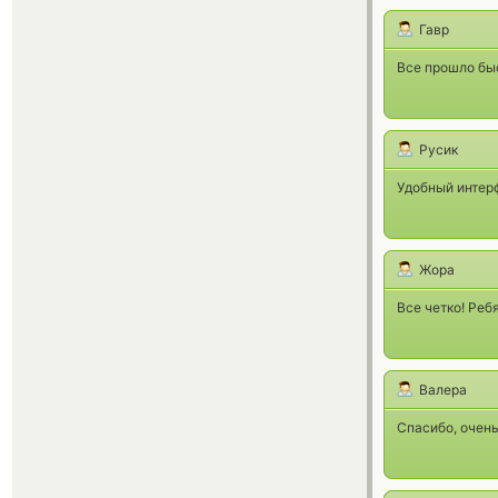
Гавр
Все прошло быс
Русик
Удобный интерф
Жора
Все четко! Реб
Валера
Спасибо, очень