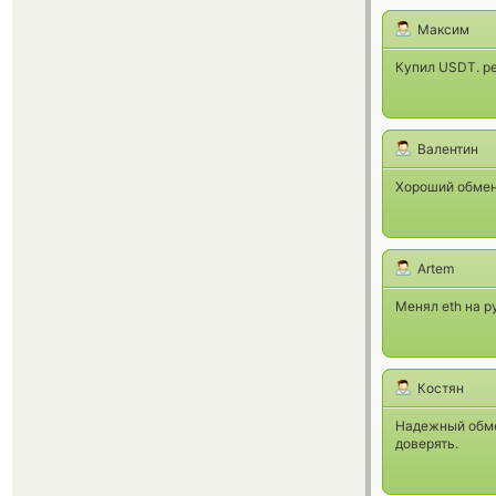
Максим
Купил USDT. ре
Валентин
Хороший обменн
Artem
Менял eth на р
Костян
Надежный обме
доверять.