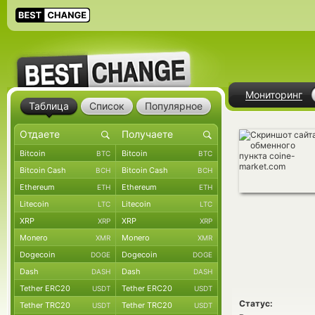
Мониторинг
Таблица
Список
Популярное
Bitcoin
Bitcoin
BTC
BTC
Bitcoin Cash
Bitcoin Cash
BCH
BCH
Ethereum
Ethereum
ETH
ETH
Litecoin
Litecoin
LTC
LTC
XRP
XRP
XRP
XRP
Monero
Monero
XMR
XMR
Dogecoin
Dogecoin
DOGE
DOGE
Dash
Dash
DASH
DASH
Tether ERC20
Tether ERC20
USDT
USDT
Статус:
Tether TRC20
Tether TRC20
USDT
USDT