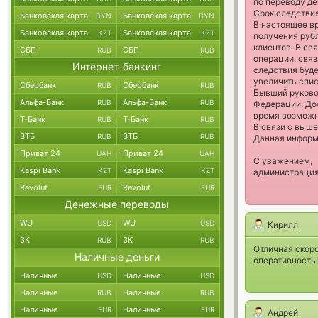
по переводу д
Срок следствия
Банковская карта
Банковская карта
BYN
BYN
В настоящее в
Банковская карта
Банковская карта
KZT
KZT
получения рубл
клиентов. В св
СБП
СБП
RUB
RUB
операции, связ
Интернет-банкинг
следствия буд
увеличить спи
Сбербанк
Сбербанк
RUB
RUB
Бывший руковод
Альфа-Банк
Альфа-Банк
RUB
RUB
Федерации. До
время возможно
Т-Банк
Т-Банк
RUB
RUB
В связи с выш
ВТБ
ВТБ
RUB
RUB
Данная информ
Приват 24
Приват 24
UAH
UAH
С уважением,
Kaspi Bank
Kaspi Bank
KZT
KZT
администрация
Revolut
Revolut
EUR
EUR
Денежные переводы
WU
WU
USD
USD
Кирилл
ЗК
ЗК
RUB
RUB
Отличная скоро
Наличные деньги
оперативность!
Наличные
Наличные
USD
USD
Наличные
Наличные
RUB
RUB
Наличные
Наличные
EUR
EUR
Андрей