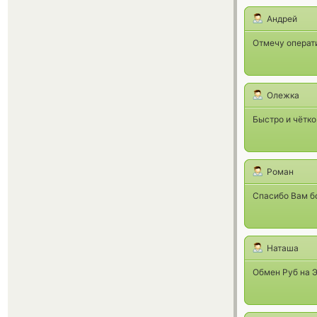
Андрей
Отмечу операти
Олежка
Быстро и чётко
Роман
Спасибо Вам бо
Наташа
Обмен Руб на Э