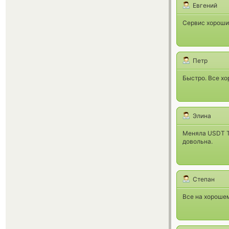
Евгений
Сервис хороший
Петр
Быстро. Все х
Элина
Меняла USDT T
довольна.
Степан
Все на хорошем