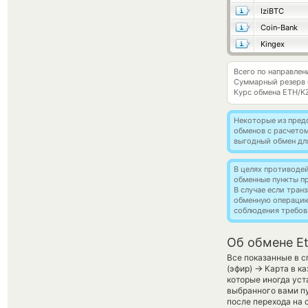
IziBTC
Coin-Bank
Kingex
Всего по направлен
Суммарный резерв
Курс обмена
ETH/K
Некоторые из пред
обменов с расчетом
выгодный обмен дл
В целях противоде
обменные пункты п
В случае если тра
обменную операци
соблюдения требов
Об обмене Et
Все показанные в 
→
(эфир)
Карта в ка
которые иногда уст
выбранного вами пу
после перехода на 