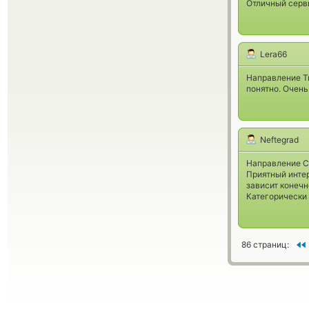
Отличный серв
Lera66
Направление Ти
понятно. Очень
Neftegrad
Направление CA
Приятный интер
зависит конечн
Категорически
86 страниц: