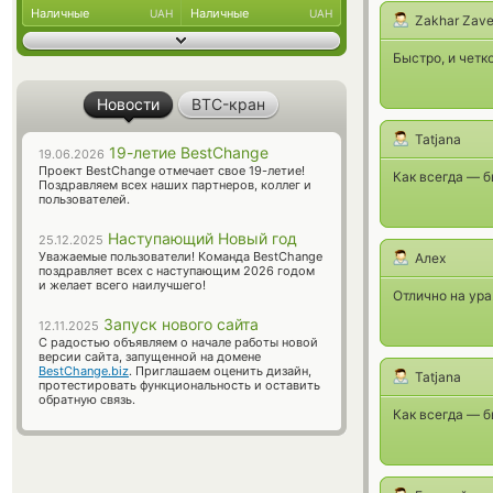
Наличные
Наличные
UAH
UAH
Zakhar Zave
Быстро, и четк
Новости
BTC-кран
Tatjana
19-летие BestChange
19.06.2026
Проект BestChange отмечает свое 19-летие!
Как всегда — б
Поздравляем всех наших партнеров, коллег и
пользователей.
Наступающий Новый год
25.12.2025
Уважаемые пользователи! Команда BestChange
Алех
поздравляет всех с наступающим 2026 годом
и желает всего наилучшего!
Отлично на ура.
Запуск нового сайта
12.11.2025
С радостью объявляем о начале работы новой
версии сайта, запущенной на домене
BestChange.biz
. Приглашаем оценить дизайн,
Tatjana
протестировать функциональность и оставить
обратную связь.
Как всегда — б