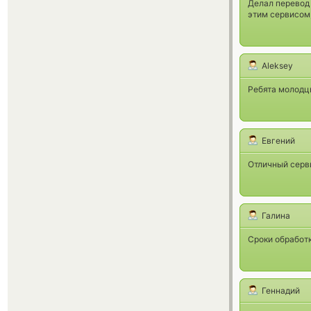
Делал перевод 
этим сервисом,
Aleksey
Ребята молодцы
Евгений
Отличный серви
Галина
Сроки обработк
Геннадий