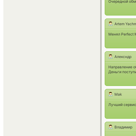
Очередной обме
Artem Yach
Менял Perfect 
Алексндр
Направление о
Деньги поступ
Mak
Лучший сервис
Владимир