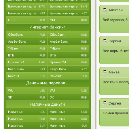
Банковская карта
Банковская карта
BYN
BYN
Алексей
Банковская карта
Банковская карта
KZT
KZT
Всё здорово, б
СБП
СБП
RUB
RUB
Интернет-банкинг
Сбербанк
Сбербанк
RUB
RUB
Сергей
Альфа-Банк
Альфа-Банк
RUB
RUB
Т-Банк
Т-Банк
RUB
RUB
Все норм. быст
ВТБ
ВТБ
RUB
RUB
Приват 24
Приват 24
UAH
UAH
Kaspi Bank
Kaspi Bank
KZT
KZT
Aleksei
Revolut
Revolut
EUR
EUR
Все как и всегд
Денежные переводы
WU
WU
USD
USD
ЗК
ЗК
RUB
RUB
Сергей
Наличные деньги
Наличные
Наличные
USD
USD
Обмен прошел 
Наличные
Наличные
RUB
RUB
Наличные
Наличные
EUR
EUR