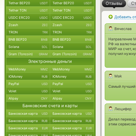
Отзывы
Ст
Tether BEP20
Tether BEP20
USDT
USDT
Tether TON
Tether TON
USDT
USDT
Добавить о
USDC ERC20
USDC ERC20
USDC
USDC
Zcash
Zcash
ZEC
ZEC
Вячеслав
TRON
TRON
TRX
TRX
Направление M
BNB BEP20
BNB BEP20
BNB
BNB
РФ на валютный
Solana
Solana
SOL
SOL
МИР на счет, к
получил нужную
Gram (Toncoin)
Gram (Toncoin)
GRAM
GRAM
Электронные деньги
WebMoney
WebMoney
WMZ
WMZ
Mak
ЮMoney
ЮMoney
RUB
RUB
PayPal
PayPal
USD
USD
Самый лучший 
Volet
Volet
USD
USD
Alipay
Alipay
CNY
CNY
Банковские счета и карты
Люцифер
Банковская карта
Банковская карта
USD
USD
Делал перевод 
Банковская карта
Банковская карта
RUB
RUB
этим сервисом,
Банковская карта
Банковская карта
EUR
EUR
Банковская карта
Банковская карта
UAH
UAH