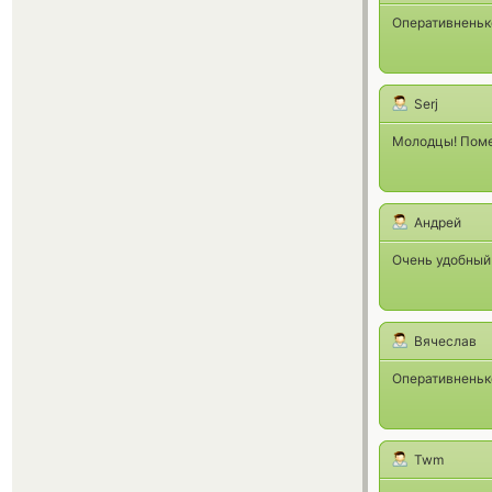
Оперативненько
Serj
Молодцы! Поме
Андрей
Очень удобный
Вячеслав
Оперативненько
Twm