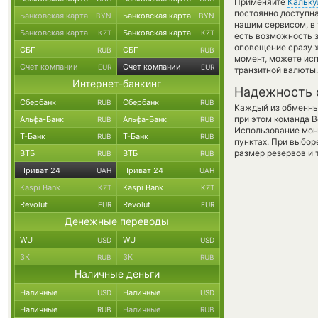
Применяйте
Кальку
постоянно доступн
Банковская карта
Банковская карта
BYN
BYN
нашим сервисом, в 
Банковская карта
Банковская карта
KZT
KZT
есть возможность з
оповещение сразу ж
СБП
СБП
RUB
RUB
момент, можете ис
Счет компании
Счет компании
EUR
EUR
транзитной валюты.
Интернет-банкинг
Надежность 
Сбербанк
Сбербанк
RUB
RUB
Каждый из обменны
при этом команда 
Альфа-Банк
Альфа-Банк
RUB
RUB
Использование мон
Т-Банк
Т-Банк
RUB
RUB
пунктах. При выбор
размер резервов и 
ВТБ
ВТБ
RUB
RUB
Приват 24
Приват 24
UAH
UAH
Kaspi Bank
Kaspi Bank
KZT
KZT
Revolut
Revolut
EUR
EUR
Денежные переводы
WU
WU
USD
USD
ЗК
ЗК
RUB
RUB
Наличные деньги
Наличные
Наличные
USD
USD
Наличные
Наличные
RUB
RUB