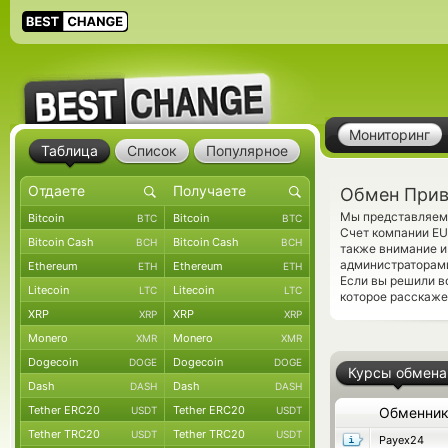
Мониторинг
Таблица
Список
Популярное
Обмен Прив
Мы представляем 
Bitcoin
Bitcoin
BTC
BTC
Счет компании EU
Bitcoin Cash
Bitcoin Cash
BCH
BCH
также внимание и
администраторами
Ethereum
Ethereum
ETH
ETH
Если вы решили в
Litecoin
Litecoin
LTC
LTC
которое расскаже
XRP
XRP
XRP
XRP
Monero
Monero
XMR
XMR
Dogecoin
Dogecoin
DOGE
DOGE
Курсы обмена
Dash
Dash
DASH
DASH
Tether ERC20
Tether ERC20
USDT
USDT
Обменни
Tether TRC20
Tether TRC20
USDT
USDT
Payex24