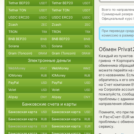
Tether BEP20
Tether BEP20
USDT
USDT
Всего по направле
Tether TON
Tether TON
USDT
USDT
Суммарный резерв
USDC ERC20
USDC ERC20
USDC
USDC
Официальный курс
Zcash
Zcash
ZEC
ZEC
При переводе средс
TRON
TRON
TRX
TRX
комиссию в размер
BNB BEP20
BNB BEP20
BNB
BNB
Solana
Solana
SOL
SOL
Обмен Priva
Gram (Toncoin)
Gram (Toncoin)
GRAM
GRAM
Каждый из пунктов 
Электронные деньги
→
гривна
Корпорати
обменника обращайт
WebMoney
WebMoney
WMZ
WMZ
можете перейти на
его названием. Есл
ЮMoney
ЮMoney
RUB
RUB
обратитесь к его о
PayPal
PayPal
USD
USD
на Счет компании E
на Corporate accoun
Volet
Volet
USD
USD
пожалуйста, сообщ
Alipay
Alipay
CNY
CNY
проблемы с админис
Банковские счета и карты
направления обмен
Банковская карта
Банковская карта
Помните, что при п
USD
USD
→
РасчСчет-EUR мог
Банковская карта
Банковская карта
RUB
RUB
проблемы с обменом
Банковская карта
Банковская карта
сервису.
EUR
EUR
Банковская карта
Банковская карта
UAH
UAH