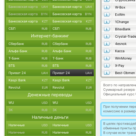
CryptoLavka
Банковская карта
Банковская карта
UAH
UAH
W-Box
Банковская карта
Банковская карта
BYN
BYN
ExWm
Банковская карта
Банковская карта
KZT
KZT
1Change
СБП
СБП
RUB
RUB
BitexBank
Интернет-банкинг
Crystal-Trad
Сбербанк
Сбербанк
4esnok
RUB
RUB
Альфа-Банк
Альфа-Банк
Касса
RUB
RUB
Т-Банк
Т-Банк
WmMoney
RUB
RUB
ВТБ
ВТБ
X-Pay
RUB
RUB
Приват 24
Приват 24
Best-Obmen
UAH
UAH
Kaspi Bank
Kaspi Bank
KZT
KZT
Всего по направле
Revolut
Revolut
EUR
EUR
Суммарный резерв
Денежные переводы
Официальный курс
WU
WU
USD
USD
При получении пере
ЗК
ЗК
RUB
RUB
комиссию в размер
Наличные деньги
В целях противоде
Наличные
Наличные
USD
USD
обменные пункты п
Наличные
Наличные
RUB
RUB
В случае если тра