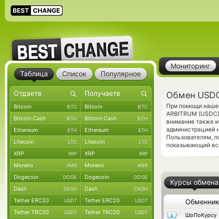
Мониторинг
Таблица
Список
Популярное
Обмен USDC
При помощи нашег
Bitcoin
Bitcoin
BTC
BTC
ARBITRUM (USDC
Bitcoin Cash
Bitcoin Cash
BCH
BCH
внимание также и
администрацией 
Ethereum
Ethereum
ETH
ETH
Пользователям, 
Litecoin
Litecoin
LTC
LTC
показывающий все
XRP
XRP
XRP
XRP
Monero
Monero
XMR
XMR
Dogecoin
Dogecoin
DOGE
DOGE
Курсы обмена
Dash
Dash
DASH
DASH
Tether ERC20
Tether ERC20
USDT
USDT
Обменни
Tether TRC20
Tether TRC20
USDT
USDT
ШоПоКурсу