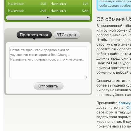
обменную операци
Наличные
Наличные
EUR
EUR
соблюдения требов
Наличные
Наличные
UAH
UAH
Об обмене U
В приведенной таб
или ручной обмен С
Предложения
BTC-кран
особое внимание на
Чтобы попасть на с
строчку с его имен
обратиться к опера
работы сайта авто
должны предложить о
Bank 24 UAH в удоб
примем соответств
обменного вебсайта
Спешим заметить, ч
более выгодный к
ни разу не меняли 
воспользуйтесь наш
Применяйте
Кальку
доступна точная
Ст
сервисом, в текущи
задать свои параме
курс появится. В с
приемлемый вариан