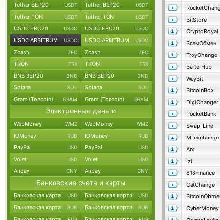
Tether BEP20
Tether BEP20
USDT
USDT
RocketChan
Tether TON
Tether TON
USDT
USDT
BitStore
USDC ERC20
USDC ERC20
USDC
USDC
CryptoRoyal
USDC ARBITRUM
USDC ARBITRUM
USDC
USDC
ВсемОбмен
Zcash
Zcash
ZEC
ZEC
TroyChange
TRON
TRON
TRX
TRX
BarterHub
BNB BEP20
BNB BEP20
BNB
BNB
WayBit
Solana
Solana
SOL
SOL
BitcoinBox
Gram (Toncoin)
Gram (Toncoin)
GRAM
GRAM
DigiChanger
Электронные деньги
PocketBank
WebMoney
WebMoney
WMZ
WMZ
Swap-Line
ЮMoney
ЮMoney
RUB
RUB
MTexchange
PayPal
PayPal
USD
USD
Ant
Volet
Volet
USD
USD
Izi
Alipay
Alipay
CNY
CNY
818Finance
Банковские счета и карты
CatChange
Банковская карта
Банковская карта
USD
USD
BitcoinObme
Банковская карта
Банковская карта
RUB
RUB
CyberMoney
Банковская карта
Банковская карта
EUR
EUR