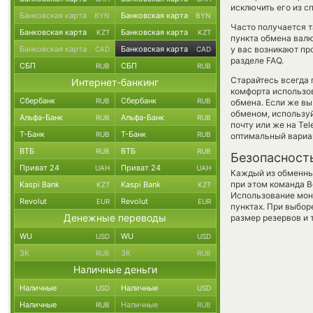
исключить его из с
Банковская карта
Банковская карта
BYN
BYN
Часто получается т
Банковская карта
Банковская карта
KZT
KZT
пункта обмена валю
Банковская карта
Банковская карта
у вас возникают п
CAD
CAD
разделе FAQ.
СБП
СБП
RUB
RUB
Старайтесь всегда
Интернет-банкинг
комфорта использов
Сбербанк
Сбербанк
RUB
RUB
обмена. Если же вы
обменом, использу
Альфа-Банк
Альфа-Банк
RUB
RUB
почту или же на Te
Т-Банк
Т-Банк
RUB
RUB
оптимальный вариан
ВТБ
ВТБ
RUB
RUB
Безопасност
Приват 24
Приват 24
UAH
UAH
Каждый из обменны
при этом команда 
Kaspi Bank
Kaspi Bank
KZT
KZT
Использование мон
Revolut
Revolut
EUR
EUR
пунктах. При выбор
Денежные переводы
размер резервов и 
WU
WU
USD
USD
ЗК
ЗК
RUB
RUB
Наличные деньги
Наличные
Наличные
USD
USD
Наличные
Наличные
RUB
RUB