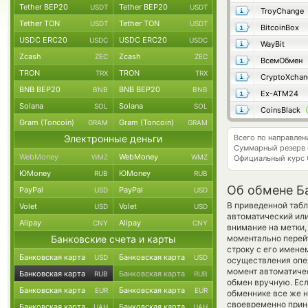
Tether BEP20
Tether BEP20
USDT
USDT
TroyChange
Tether TON
Tether TON
USDT
USDT
BitcoinBox
USDC ERC20
USDC ERC20
USDC
USDC
WayBit
Zcash
Zcash
ZEC
ZEC
ВсемОбмен
TRON
TRON
TRX
TRX
CryptoXchan
BNB BEP20
BNB BEP20
BNB
BNB
Ex-ATM24
Solana
Solana
SOL
SOL
CoinsBlack
Gram (Toncoin)
Gram (Toncoin)
GRAM
GRAM
Электронные деньги
Всего по направле
Суммарный резерв
WebMoney
WebMoney
WMZ
WMZ
Официальный курс
ЮMoney
ЮMoney
RUB
RUB
Об обмене Ба
PayPal
PayPal
USD
USD
В приведенной табл
Volet
Volet
USD
USD
автоматический ил
Alipay
Alipay
CNY
CNY
внимание на метки,
Банковские счета и карты
моментально перейт
строку с его имене
Банковская карта
Банковская карта
USD
USD
осуществления опер
момент автоматиче
Банковская карта
Банковская карта
RUB
RUB
обмен вручную. Если
Банковская карта
Банковская карта
EUR
EUR
обменнике все же н
своевременно прин
Банковская карта
Банковская карта
UAH
UAH