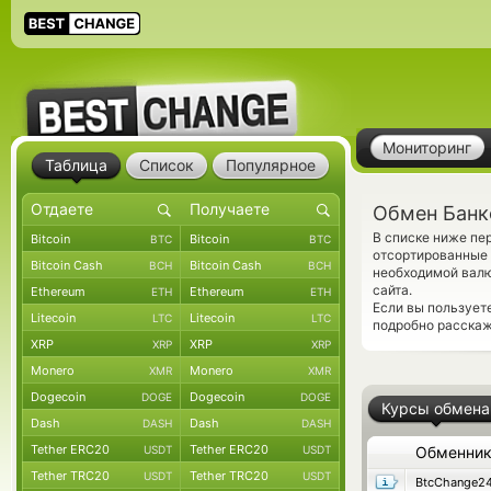
Мониторинг
Таблица
Список
Популярное
Обмен Банк
В списке ниже пе
Bitcoin
Bitcoin
BTC
BTC
отсортированные 
Bitcoin Cash
Bitcoin Cash
BCH
BCH
необходимой вал
сайта.
Ethereum
Ethereum
ETH
ETH
Если вы пользует
Litecoin
Litecoin
LTC
LTC
подробно расскаж
XRP
XRP
XRP
XRP
Monero
Monero
XMR
XMR
Dogecoin
Dogecoin
DOGE
DOGE
Курсы обмена
Dash
Dash
DASH
DASH
Tether ERC20
Tether ERC20
USDT
USDT
Обменни
Tether TRC20
Tether TRC20
USDT
USDT
BtcChange2