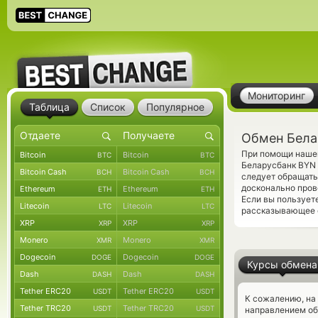
Мониторинг
Таблица
Список
Популярное
Обмен Бела
При помощи нашег
Bitcoin
Bitcoin
BTC
BTC
Беларусбанк BYN
Bitcoin Cash
Bitcoin Cash
BCH
BCH
следует обращать
досконально пров
Ethereum
Ethereum
ETH
ETH
Если вы пользует
Litecoin
Litecoin
LTC
LTC
рассказывающее о
XRP
XRP
XRP
XRP
Monero
Monero
XMR
XMR
Dogecoin
Dogecoin
DOGE
DOGE
Курсы обмена
Dash
Dash
DASH
DASH
Tether ERC20
Tether ERC20
USDT
USDT
К сожалению, на
Tether TRC20
Tether TRC20
USDT
USDT
направлением о