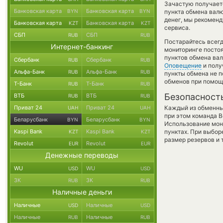
Зачастую получаетс
Банковская карта
Банковская карта
BYN
BYN
пункта обмена валю
денег, мы рекоменд
Банковская карта
Банковская карта
KZT
KZT
сервиса.
СБП
СБП
RUB
RUB
Постарайтесь всег
Интернет-банкинг
мониторинге посто
пунктов обмена вал
Сбербанк
Сбербанк
RUB
RUB
Оповещение
и полу
Альфа-Банк
Альфа-Банк
RUB
RUB
пункты обмена не п
обменов при помощ
Т-Банк
Т-Банк
RUB
RUB
Безопасност
ВТБ
ВТБ
RUB
RUB
Приват 24
Приват 24
Каждый из обменны
UAH
UAH
при этом команда 
Беларусбанк
Беларусбанк
BYN
BYN
Использование мон
Kaspi Bank
Kaspi Bank
пунктах. При выбор
KZT
KZT
размер резервов и 
Revolut
Revolut
EUR
EUR
Денежные переводы
WU
WU
USD
USD
ЗК
ЗК
RUB
RUB
Наличные деньги
Наличные
Наличные
USD
USD
Наличные
Наличные
RUB
RUB