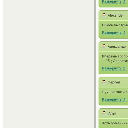
Развернуть
(
1
)
Alexander
Обмен быстрый,
Развернуть
(
1
)
Александр
Впервые воспо
— "5"; Операти
Развернуть
(
1
)
Сергей
Лучшие как и в
Развернуть
(
1
)
Илья
Хоть обменник 