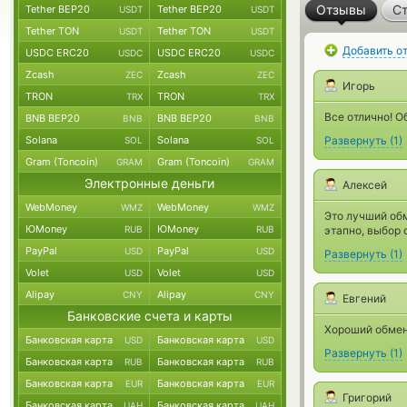
Отзывы
Ст
Tether BEP20
Tether BEP20
USDT
USDT
Tether TON
Tether TON
USDT
USDT
Добавить о
USDC ERC20
USDC ERC20
USDC
USDC
Zcash
Zcash
ZEC
ZEC
Игорь
TRON
TRON
TRX
TRX
Все отлично! 
BNB BEP20
BNB BEP20
BNB
BNB
Solana
Solana
Развернуть
(
1
)
SOL
SOL
Gram (Toncoin)
Gram (Toncoin)
GRAM
GRAM
Электронные деньги
Алексей
WebMoney
WebMoney
WMZ
WMZ
Это лучший обм
ЮMoney
ЮMoney
RUB
RUB
этапно, выбор
PayPal
PayPal
USD
USD
Развернуть
(
1
)
Volet
Volet
USD
USD
Alipay
Alipay
CNY
CNY
Евгений
Банковские счета и карты
Хороший обмен
Банковская карта
Банковская карта
USD
USD
Развернуть
(
1
)
Банковская карта
Банковская карта
RUB
RUB
Банковская карта
Банковская карта
EUR
EUR
Григорий
Банковская карта
Банковская карта
UAH
UAH