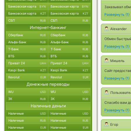
Банковская карта
Банковская карта
BYN
BYN
Заказывал обме
Банковская карта
Банковская карта
KZT
KZT
Развернуть
(
1
)
СБП
СБП
RUB
RUB
Интернет-банкинг
Alexander
Сбербанк
Сбербанк
RUB
RUB
Обмен быстрый,
Альфа-Банк
Альфа-Банк
RUB
RUB
Развернуть
(
1
)
Т-Банк
Т-Банк
RUB
RUB
ВТБ
ВТБ
RUB
RUB
Мишель
Приват 24
Приват 24
UAH
UAH
Kaspi Bank
Kaspi Bank
KZT
KZT
Сайт предоста
Revolut
Revolut
EUR
EUR
Развернуть
(
1
)
Денежные переводы
WU
WU
USD
USD
Пользовате
ЗК
ЗК
RUB
RUB
Спасибо вам д
Наличные деньги
Развернуть
(
1
)
Наличные
Наличные
USD
USD
Наличные
Наличные
RUB
RUB
Егор
Наличные
Наличные
EUR
EUR