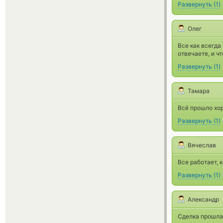
Развернуть
(
1
)
Олег
Все как всегда
отвечаете, и ч
Развернуть
(
1
)
Тамара
Всё прошло хо
Развернуть
(
1
)
Вячеслав
Все работает, к
Развернуть
(
1
)
Александр
Сделка прошла