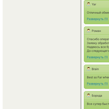
Yar
Отличный обмен
Развернуть
(
1
)
Роман
Спасибо операт
Заявку обработ
Надеюсь все бу
До следующего
Развернуть
(
1
)
Brain
Best so Far whe
Развернуть
(
1
)
Борода
Все супер быст