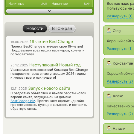
Все как надо р
Наличные
Наличные
UAH
UAH
Пользуюсь не о
Развернуть
(
1
)
Новости
BTC-кран
Oleg
Хороший сайт ч
19-летие BestChange
19.06.2026
Проект BestChange отмечает свое 19-летие!
Развернуть
(
1
)
Поздравляем всех наших партнеров, коллег и
пользователей.
Константин
Наступающий Новый год
25.12.2025
Уважаемые пользователи! Команда BestChange
Хороший обмен
поздравляет всех с наступающим 2026 годом
и желает всего наилучшего!
Развернуть
(
2
)
Запуск нового сайта
12.11.2025
С радостью объявляем о начале работы новой
Алекс
версии сайта, запущенной на домене
BestChange.biz
. Приглашаем оценить дизайн,
протестировать функциональность и оставить
Качественно бы
обратную связь.
Развернуть
(
2
)
Натали