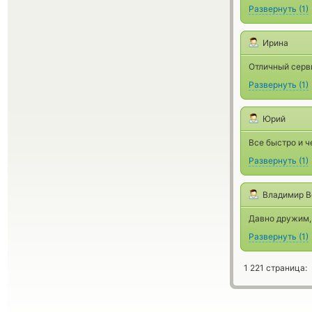
Развернуть
(
1
)
Ирина
Отличный серви
Развернуть
(
1
)
Юрий
Все быстро и ч
Развернуть
(
1
)
Владимир B
Давно дружим,
Развернуть
(
1
)
1 221 страница: