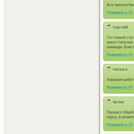
Все прошло быс
Развернуть
(
1
)
СергейВ
Тот самый случ
минут получил 
команды. Благо
Развернуть
(
1
)
Наталья
Хорошая работ
Развернуть
(
1
)
Артем
Процесс обраб
курсу, в монит
Развернуть
(
2
)