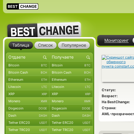
Мониторинг
Таблица
Список
Популярное
Bitcoin
Bitcoin
BTC
BTC
Bitcoin Cash
Bitcoin Cash
BCH
BCH
Ethereum
Ethereum
ETH
ETH
Litecoin
Litecoin
LTC
LTC
Статус:
XRP
XRP
XRP
XRP
Возраст:
Monero
Monero
XMR
XMR
На BestChange:
Страна:
Dogecoin
Dogecoin
DOGE
DOGE
AML-прозрачност
Dash
Dash
DASH
DASH
Tether ERC20
Tether ERC20
USDT
USDT
Tether TRC20
Tether TRC20
USDT
USDT