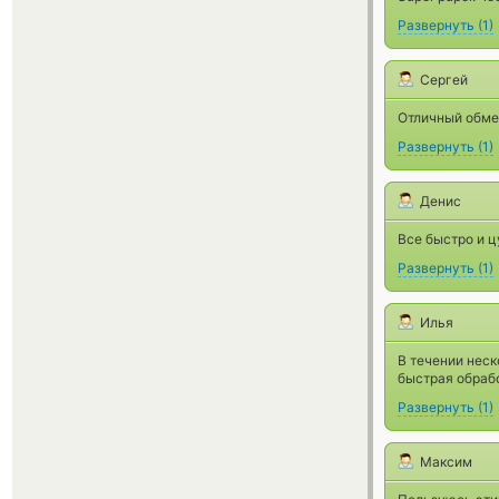
Развернуть
(
1
)
Сергей
Отличный обме
Развернуть
(
1
)
Денис
Все быстро и ц
Развернуть
(
1
)
Илья
В течении неск
быстрая обрабо
Развернуть
(
1
)
Максим