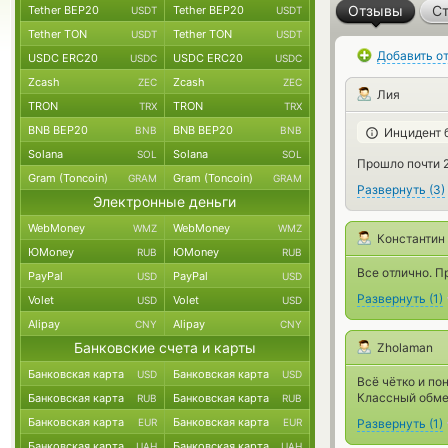
Отзывы
Ст
Tether BEP20
Tether BEP20
USDT
USDT
Tether TON
Tether TON
USDT
USDT
Добавить о
USDC ERC20
USDC ERC20
USDC
USDC
Zcash
Zcash
ZEC
ZEC
Лия
TRON
TRON
TRX
TRX
BNB BEP20
BNB BEP20
BNB
BNB
Инцидент 
Solana
Solana
SOL
SOL
Прошло почти 2
Gram (Toncoin)
Gram (Toncoin)
GRAM
GRAM
Развернуть
(
3
)
Электронные деньги
WebMoney
WebMoney
WMZ
WMZ
Константин
ЮMoney
ЮMoney
RUB
RUB
Все отлично. П
PayPal
PayPal
USD
USD
Развернуть
(
1
)
Volet
Volet
USD
USD
Alipay
Alipay
CNY
CNY
Банковские счета и карты
Zholaman
Банковская карта
Банковская карта
USD
USD
Всё чётко и по
Классный обмен
Банковская карта
Банковская карта
RUB
RUB
Банковская карта
Банковская карта
Развернуть
(
1
)
EUR
EUR
Банковская карта
Банковская карта
UAH
UAH