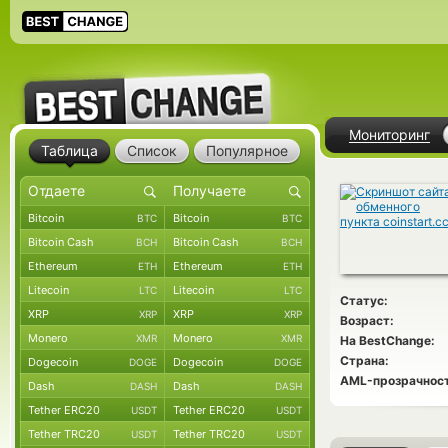
Мониторинг
Таблица
Список
Популярное
Bitcoin
Bitcoin
BTC
BTC
Bitcoin Cash
Bitcoin Cash
BCH
BCH
Ethereum
Ethereum
ETH
ETH
Litecoin
Litecoin
LTC
LTC
Статус:
XRP
XRP
XRP
XRP
Возраст:
Monero
Monero
XMR
XMR
На BestChange:
Страна:
Dogecoin
Dogecoin
DOGE
DOGE
AML-прозрачност
Dash
Dash
DASH
DASH
Tether ERC20
Tether ERC20
USDT
USDT
Tether TRC20
Tether TRC20
USDT
USDT