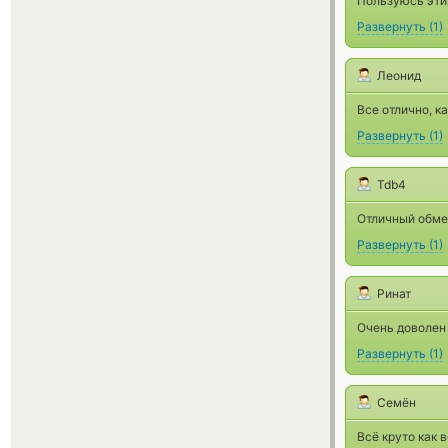
Пользуюсь этим
Развернуть
(
1
)
Леонид
Все отлично, ка
Развернуть
(
1
)
Tdb4
Отличный обме
Развернуть
(
1
)
Ринат
Очень доволен
Развернуть
(
1
)
Семён
Всё круто как в