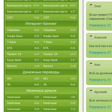
Банковская карта
Банковская карта
BYN
BYN
Олег
Банковская карта
Банковская карта
KZT
KZT
Всем привет! П
СБП
СБП
RUB
RUB
нареканий. Спа
Интернет-банкинг
Развернуть
(
1
)
Сбербанк
Сбербанк
RUB
RUB
Альфа-Банк
Альфа-Банк
RUB
RUB
Алексей
Т-Банк
Т-Банк
RUB
RUB
Еее всё как и в
ВТБ
ВТБ
RUB
RUB
Развернуть
(
1
)
Приват 24
Приват 24
UAH
UAH
Kaspi Bank
Kaspi Bank
KZT
KZT
Alex
Revolut
Revolut
EUR
EUR
Денежные переводы
Всё на должном
WU
WU
USD
USD
Развернуть
(
1
)
ЗК
ЗК
RUB
RUB
Наличные деньги
Арсений
Наличные
Наличные
USD
USD
Все четкнько с
Наличные
Наличные
RUB
RUB
Развернуть
(
1
)
Наличные
Наличные
EUR
EUR