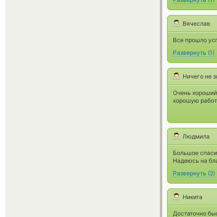
Вячеслав
Все прошло ус
Развернуть
(
1
)
Ничего не 
Очень хороший 
хорошую работ
Людмила
Большое спасиб
Надеюсь на бл
Развернуть
(
2
)
Никита
Достаточно быс