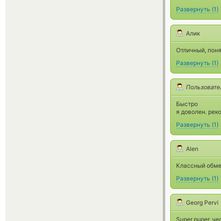
Развернуть
(
1
)
Алик
Отличный, пон
Развернуть
(
1
)
Пользовате
Быстро
я доволен. рек
Развернуть
(
1
)
Alen
Классный обмен
Развернуть
(
1
)
Georg Pervi
Super puper. че