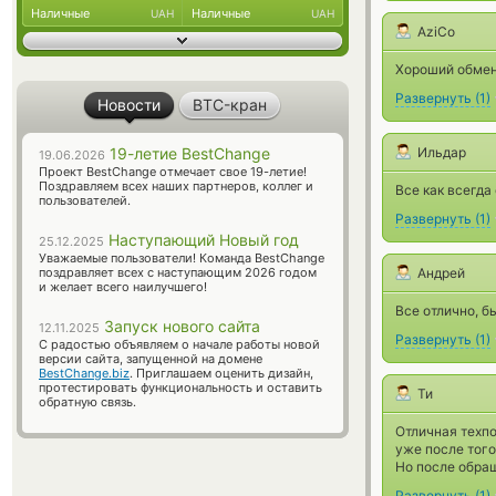
Наличные
Наличные
UAH
UAH
AziCo
Хороший обмен
Развернуть
(
1
)
Новости
BTC-кран
Ильдар
19-летие BestChange
19.06.2026
Проект BestChange отмечает свое 19-летие!
Поздравляем всех наших партнеров, коллег и
Все как всегда
пользователей.
Развернуть
(
1
)
Наступающий Новый год
25.12.2025
Уважаемые пользователи! Команда BestChange
Андрей
поздравляет всех с наступающим 2026 годом
и желает всего наилучшего!
Все отлично, б
Запуск нового сайта
12.11.2025
Развернуть
(
1
)
С радостью объявляем о начале работы новой
версии сайта, запущенной на домене
BestChange.biz
. Приглашаем оценить дизайн,
протестировать функциональность и оставить
Ти
обратную связь.
Отличная техп
уже после того
Но после обращ
Развернуть
(
1
)