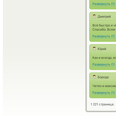
Развернуть
(
1
)
Дмитрий
Всё быстро и чё
Спасибо. Всем
Развернуть
(
1
)
Юрий
Как и всегда, в
Развернуть
(
1
)
Борода
Четко и максим
Развернуть
(
1
)
1 221 страница: