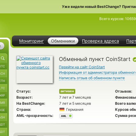
Уже видели новый BestChange? Пригла
Всего курсов:
10659
Мониторинг
Обменники
Проверка адреса
Пар
е
Обменный пункт CoinStart
BTC
Перейти на сайт CoinStart
Информация от администратора обменног
BCH
Написать отзыв об обменном пункте
ETH
LTC
Статус:
Отзывов:
активен
XRP
Возраст:
7 лет и 7 месяцев
Финансовы
XMR
На BestChange:
7 лет и 5 месяцев
Всего валю
Страна:
Германия
Курсов обм
OGE
AML-прозрачность:
Сумма рез
AML
ASH
SDT
SDT