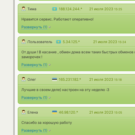
Тима
188.124.244.*
21 июля 2023
15:25
Нравится сервис. Работают оперативно!
Развернуть
(
1
)
Пользователь
5.34.125.*
21 июля 2023
15:24
От души ! В касание , обмен дома всем таких быстрых обменов к
заморочек !
Развернуть
(
1
)
Олег
165.231.182.*
21 июля 2023
15:18
Лучшие в своем деле) настроен на эту неделю :3
Развернуть
(
1
)
Елена
46.98.120.*
21 июля 2023
15:05
Спасибо за хорошую работу
Развернуть
(
1
)