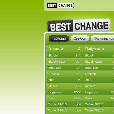
Таблица
Список
Популярно
Bitcoin
Bitcoin
BTC
Bitcoin Cash
Bitcoin Cash
BCH
Ethereum
Ethereum
ETH
Litecoin
Litecoin
LTC
XRP
XRP
XRP
Monero
Monero
XMR
Dogecoin
Dogecoin
DOGE
D
Dash
Dash
DASH
D
Tether ERC20
Tether ERC20
USDT
U
Tether TRC20
Tether TRC20
USDT
U