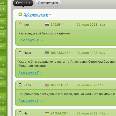
Отзывы
Статистика
SDT
SDT
Добавить отзыв
SDC
ZEC
Igor
5.19.98.*
21 июля 2023
18:08
TRX
Как всегда всё быстро и надёжно
BNB
Развернуть
(
1
)
SOL
RAM
Ника
188.253.226.*
21 июля 2023
18:05
MZ
Ужасно благодарна консультанту Анастасия. Ответила быстро,
RUB
Отличная команда
USD
Развернуть
(
1
)
USD
CNY
Paha
165.22.113.*
21 июля 2023
17:41
Понравилось все! Удобно и быстро, только жаль что на киви н
USD
Развернуть
(
1
)
RUB
EUR
Нв
94.244.36.*
21 июля 2023
17:38
UAH