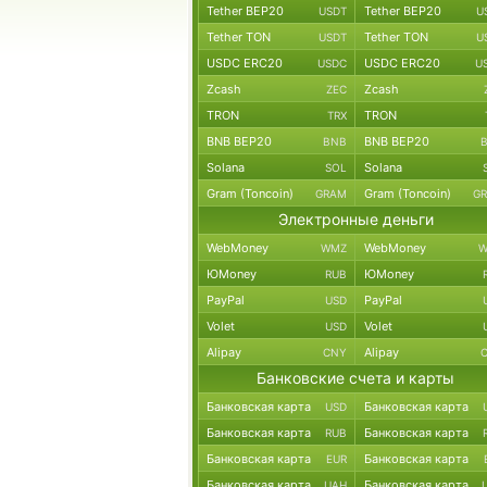
Tether BEP20
Tether BEP20
USDT
U
Tether TON
Tether TON
USDT
U
USDC ERC20
USDC ERC20
USDC
U
Zcash
Zcash
ZEC
TRON
TRON
TRX
BNB BEP20
BNB BEP20
BNB
Solana
Solana
SOL
Gram (Toncoin)
Gram (Toncoin)
GRAM
G
Электронные деньги
WebMoney
WebMoney
WMZ
W
ЮMoney
ЮMoney
RUB
PayPal
PayPal
USD
Volet
Volet
USD
Alipay
Alipay
CNY
Банковские счета и карты
Банковская карта
Банковская карта
USD
Банковская карта
Банковская карта
RUB
Банковская карта
Банковская карта
EUR
Банковская карта
Банковская карта
UAH