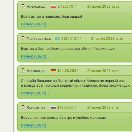
Александр
37.252.10.*
21 июля 2023
12:26
Всё быстро и надёжно, благодарю!
Развернуть
(
1
)
Пользователь
212.19.134.*
21 июля 2023
12:15
Быстро и без проблем совершили обмен! Рекомендую!
Развернуть
(
1
)
Александр
104.28.254.*
21 июля 2023
12:07
Спасибо большое за быстрый обмен. Меняю не первый раз
и всегда всё проходит корректно и надёжно. Всем рекомендую 
Развернуть
(
1
)
Констнтин
176.59.50.*
21 июля 2023
11:18
Всесупер . как всегда быстро и удобно. молодцы
Развернуть
(
1
)