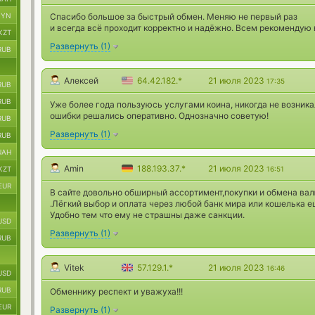
BYN
Спасибо большое за быстрый обмен. Меняю не первый раз
и всегда всё проходит корректно и надёжно. Всем рекомендую 
KZT
Развернуть
(
1
)
RUB
Алексей
64.42.182.*
21 июля 2023
17:35
RUB
RUB
Уже более года пользуюсь услугами коина, никогда не возник
ошибки решались оперативно. Однозначно советую!
RUB
Развернуть
(
1
)
RUB
UAH
Amin
188.193.37.*
21 июля 2023
KZT
16:51
EUR
В сайте довольно обширный ассортимент,покупки и обмена вал
.Лёгкий выбор и оплата через любой банк мира или кошелька 
Удобно тем что ему не страшны даже санкции.
USD
Развернуть
(
1
)
RUB
Vitek
57.129.1.*
21 июля 2023
16:46
USD
RUB
Обменнику респект и уважуха!!!
EUR
Развернуть
(
1
)