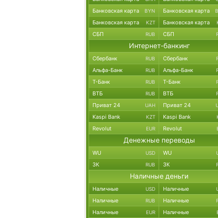
Банковская карта
Банковская карта
BYN
Банковская карта
Банковская карта
KZT
СБП
СБП
RUB
Интернет-банкинг
Сбербанк
Сбербанк
RUB
Альфа-Банк
Альфа-Банк
RUB
Т-Банк
Т-Банк
RUB
ВТБ
ВТБ
RUB
Приват 24
Приват 24
UAH
Kaspi Bank
Kaspi Bank
KZT
Revolut
Revolut
EUR
Денежные переводы
WU
WU
USD
ЗК
ЗК
RUB
Наличные деньги
Наличные
Наличные
USD
Наличные
Наличные
RUB
Наличные
Наличные
EUR