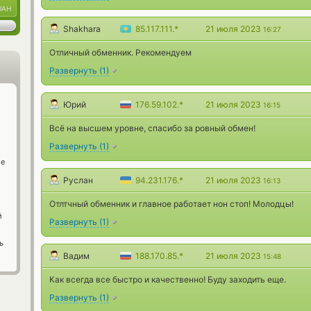
UAH
Shakhara
85.117.111.*
21 июля 2023
16:27
Отличный обменник. Рекомендуем
Развернуть
(
1
)
Юрий
176.59.102.*
21 июля 2023
16:15
Всё на высшем уровне, спасибо за ровный обмен!
Развернуть
(
1
)
ge
Руслан
94.231.176.*
21 июля 2023
16:13
Отлтчный обменник и главное работает нон стоп! Молодцы!
й
Развернуть
(
1
)
ь
Вадим
188.170.85.*
21 июля 2023
15:48
Как всегда все быстро и качественно! Буду заходить еще.
Развернуть
(
1
)