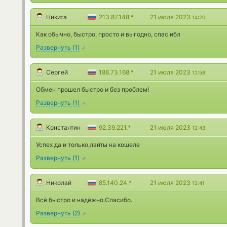
Никита
213.87.148.*
21 июля 2023
14:20
Как обычно, быстро, просто и выгодно, спас ибл
Развернуть
(
1
)
Сергей
188.73.168.*
21 июля 2023
12:58
Обмен прошел быстро и без проблем!
Развернуть
(
1
)
Константин
92.39.221.*
21 июля 2023
12:43
Успех да и только,лайты на кошеле
Развернуть
(
1
)
Николай
85.140.24.*
21 июля 2023
12:41
Всё быстро и надёжно.Спасибо.
Развернуть
(
2
)