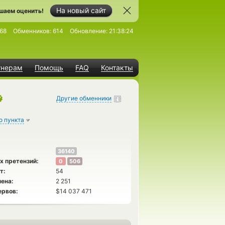
На новый сайт
шаем оценить!
68
Обменников:
614
Обновление:
21:38:24
тнерам
Помощь
FAQ
Контакты
Другие обменники
о пункта
36140
х претензий:
0
506
т:
54
ена:
2 251
ервов:
$14 037 471