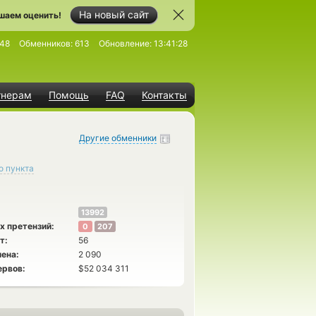
На новый сайт
шаем оценить!
48
Обменников:
613
Обновление:
13:41:28
тнерам
Помощь
FAQ
Контакты
Другие обменники
о пункта
13992
х претензий:
0
207
т:
56
ена:
2 090
ервов:
$52 034 311