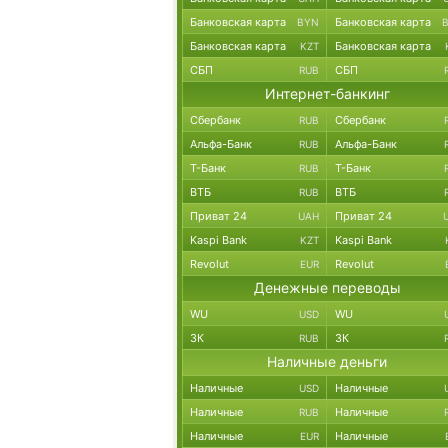
Банковская карта
Банковская карта
BYN
Банковская карта
Банковская карта
KZT
СБП
СБП
RUB
Интернет-банкинг
Сбербанк
Сбербанк
RUB
Альфа-Банк
Альфа-Банк
RUB
Т-Банк
Т-Банк
RUB
ВТБ
ВТБ
RUB
Приват 24
Приват 24
UAH
Kaspi Bank
Kaspi Bank
KZT
Revolut
Revolut
EUR
Денежные переводы
WU
WU
USD
ЗК
ЗК
RUB
Наличные деньги
Наличные
Наличные
USD
Наличные
Наличные
RUB
Наличные
Наличные
EUR