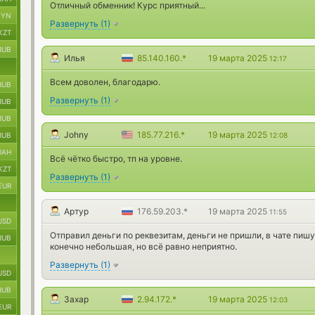
Отличный обменник! Курс приятный...
BYN
Развернуть
(
1
)
KZT
RUB
Илья
85.140.160.*
19 марта 2025
12:17
Всем доволен, благодарю.
RUB
Развернуть
(
1
)
RUB
RUB
Johny
185.77.216.*
19 марта 2025
RUB
12:08
UAH
Всё чётко быстро, тп на уровне.
KZT
Развернуть
(
1
)
EUR
Артур
176.59.203.*
19 марта 2025
11:55
USD
Отправил деньги по реквезитам, деньги не пришли, в чате пишу
RUB
конечно небольшая, но всё равно неприятно.
Развернуть
(
1
)
USD
RUB
Захар
2.94.172.*
19 марта 2025
12:03
EUR