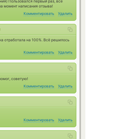
ния) Пользовался первый раз, все
на момент написания отзыва!
Комментировать
Удалить
2
ка отработала на 100%. Всё решилось
Комментировать
Удалить
помог, советую!
Комментировать
Удалить
Комментировать
Удалить