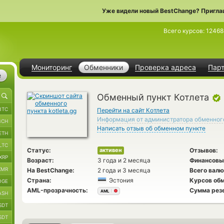
Уже видели новый BestChange? Пригла
Всего курсов:
12468
Мониторинг
Обменники
Проверка адреса
Пар
е
Обменный пункт Котлета
BTC
Перейти на сайт Котлета
Информация от администратора обменног
BCH
Написать отзыв об обменном пункте
ETH
LTC
Статус:
Отзывов:
активен
XRP
Возраст:
3 года и 2 месяца
Финансовы
XMR
На BestChange:
2 года и 3 месяца
Всего валю
Страна:
Эстония
Курсов обм
OGE
AML-прозрачность:
Сумма рез
AML
ASH
SDT
SDT