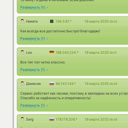
Развернуть
(
1
)
Никита
194.5.61.*
19 марта 2025
09:03
Как всегда все достаточно быстро! Благодарю!
Развернуть
(
1
)
Leo
188.245.234.*
19 марта 2025
08:01
Все тип топ четко классно.
Развернуть
(
1
)
Димасик
94.140.149.*
19 марта 2025
06:59
Сервис работает как часики, поэтому в закладках на всех устр
Спасибо за надёжность и оперативность!
Развернуть
(
1
)
Serg
178.178.206.*
19 марта 2025
06:59