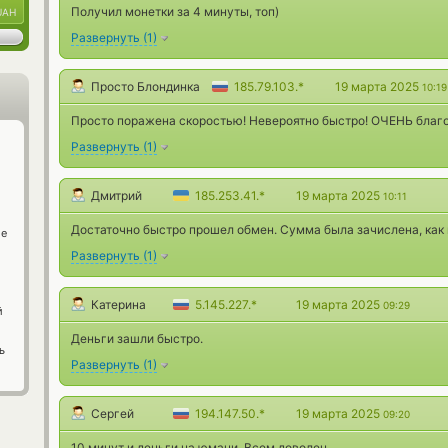
Получил монетки за 4 минуты, топ)
UAH
Развернуть
(
1
)
Просто Блондинка
185.79.103.*
19 марта 2025
10:19
Просто поражена скоростью! Невероятно быстро! ОЧЕНЬ благод
Развернуть
(
1
)
Дмитрий
185.253.41.*
19 марта 2025
10:11
Достаточно быстро прошел обмен. Сумма была зачислена, как 
ge
Развернуть
(
1
)
Катерина
5.145.227.*
19 марта 2025
09:29
й
Деньги зашли быстро.
ь
Развернуть
(
1
)
Сергей
194.147.50.*
19 марта 2025
09:20
10 минут и деньги на юмани. Всем доволен.