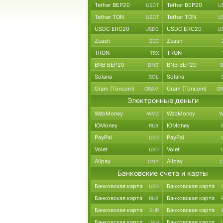
Tether BEP20
Tether BEP20
USDT
U
Tether TON
Tether TON
USDT
U
USDC ERC20
USDC ERC20
USDC
U
Zcash
Zcash
ZEC
TRON
TRON
TRX
BNB BEP20
BNB BEP20
BNB
Solana
Solana
SOL
Gram (Toncoin)
Gram (Toncoin)
GRAM
G
Электронные деньги
WebMoney
WebMoney
WMZ
W
ЮMoney
ЮMoney
RUB
PayPal
PayPal
USD
Volet
Volet
USD
Alipay
Alipay
CNY
Банковские счета и карты
Банковская карта
Банковская карта
USD
Банковская карта
Банковская карта
RUB
Банковская карта
Банковская карта
EUR
Банковская карта
Банковская карта
UAH