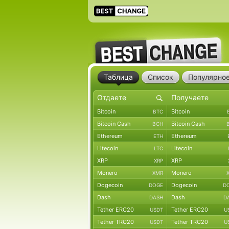
Таблица
Список
Популярно
Bitcoin
Bitcoin
BTC
Bitcoin Cash
Bitcoin Cash
BCH
Ethereum
Ethereum
ETH
Litecoin
Litecoin
LTC
XRP
XRP
XRP
Monero
Monero
XMR
Dogecoin
Dogecoin
DOGE
D
Dash
Dash
DASH
D
Tether ERC20
Tether ERC20
USDT
U
Tether TRC20
Tether TRC20
USDT
U