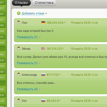
Отзывы
Статистика
SDT
SDT
Добавить отзыв
SDC
ZEC
Лео
188.245.234.*
19 марта 2025
13:48
TRX
Как надо второй быстро ))
BNB
Развернуть
(
1
)
SOL
RAM
Эйнар
181.214.131.*
19 марта 2025
13:45
MZ
Всё супер. Делал уже обмен раз 10, всегда всё отлично и быст
RUB
Развернуть
(
1
)
USD
USD
Александр
87.117.52.*
19 марта 2025
13:03
CNY
Все отлично, спасибо вам...
Развернуть
(
2
)
USD
RUB
Stiv
46.242.9.*
19 марта 2025
EUR
12:58
UAH