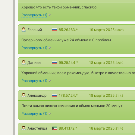
Хорошо что есть такой обменник, спасибо.
Развернуть
(
1
)
Евгений
85.26.163.*
19 марта 2025
03:28
Супер норм обменник уже 24 обмена и 0 проблем.
Развернуть
(
1
)
Даниил
95.25.144.*
18 марта 2025
22:10
Хороший обменник, всем рекомендую, быстро и качественно ра
Развернуть
(
1
)
Александр
178.57.24.*
18 марта 2025
21:48
Почти самая низкая комиссия и обмен меньше 20 минут!
Развернуть
(
1
)
Анастейша
89.41.172.*
18 марта 2025
21:46