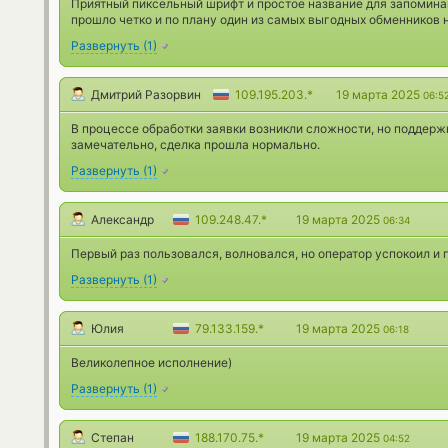
Приятный пиксельный шрифт и простое название для запомина
прошло четко и по плану один из самых выгодных обменников 
Развернуть
(
1
)
Дмитрий Разорвин
109.195.203.*
19 марта 2025
06:5
В процессе обработки заявки возникли сложности, но поддерж
замечательно, сделка прошла нормально.
Развернуть
(
1
)
Александр
109.248.47.*
19 марта 2025
06:34
Первый раз пользовался, волновался, но оператор успокоил и 
Развернуть
(
1
)
Юлия
79.133.159.*
19 марта 2025
06:18
Великолепное исполнение)
Развернуть
(
1
)
Степан
188.170.75.*
19 марта 2025
04:52