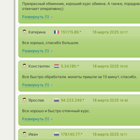
Прекрасный обменник, хороший курс обмена. А также, порадов
отвечает оперативно;)
Развернуть
(
1
)
Катерина
151.115.89.*
18 марта 2025
20:17
Все хорошо, спасибо большое.
Развернуть
(
1
)
Константин
5.34.180.*
18 марта 2025
19:00
Все быстро обработали. монеты пришли за 15 минут. спасибо.
Развернуть
(
1
)
Ярослав
94.233.249.*
18 марта 2025
18:48
Все хорошо и быстро отличный курс.
Развернуть
(
1
)
Иван
178.140.77.*
18 марта 2025
18:11