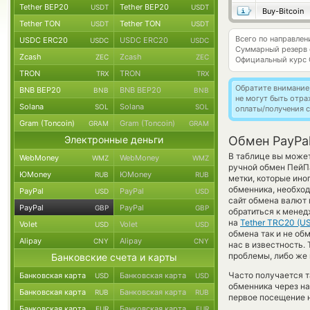
Tether BEP20
Tether BEP20
USDT
USDT
Buy-Bitcoin
Tether TON
Tether TON
USDT
USDT
Всего по направле
USDC ERC20
USDC ERC20
USDC
USDC
Суммарный резерв
Zcash
Zcash
ZEC
ZEC
Официальный курс
TRON
TRON
TRX
TRX
Обратите внимание
BNB BEP20
BNB BEP20
BNB
BNB
не могут быть отр
Solana
Solana
SOL
SOL
оплаты/получения с
Gram (Toncoin)
Gram (Toncoin)
GRAM
GRAM
Электронные деньги
Обмен PayPa
В таблице вы может
WebMoney
WebMoney
WMZ
WMZ
ручной обмен ПейП
ЮMoney
ЮMoney
RUB
RUB
метки, которые ино
обменника, необход
PayPal
PayPal
USD
USD
сайт обмена валют
PayPal
PayPal
GBP
GBP
обратиться к менед
на
Tether TRC20 (U
Volet
Volet
USD
USD
обмена так и не обм
Alipay
Alipay
CNY
CNY
нас в известность
проблемы, либо же 
Банковские счета и карты
Часто получается т
Банковская карта
Банковская карта
USD
USD
обменника через на
Банковская карта
Банковская карта
RUB
RUB
первое посещение н
Банковская карта
Банковская карта
EUR
EUR