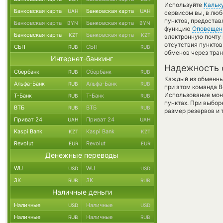
Используйте
Кальк
Банковская карта
Банковская карта
UAH
UAH
сервисом вы, в люб
пунктов, предостав
Банковская карта
Банковская карта
BYN
BYN
функцию
Оповещен
Банковская карта
Банковская карта
KZT
KZT
электронную почту 
отсутствия пункто
СБП
СБП
RUB
RUB
обменов через тра
Интернет-банкинг
Надежность 
Сбербанк
Сбербанк
RUB
RUB
Каждый из обменны
Альфа-Банк
Альфа-Банк
RUB
RUB
при этом команда 
Использование мон
Т-Банк
Т-Банк
RUB
RUB
пунктах. При выбор
ВТБ
ВТБ
RUB
RUB
размер резервов и 
Приват 24
Приват 24
UAH
UAH
Kaspi Bank
Kaspi Bank
KZT
KZT
Revolut
Revolut
EUR
EUR
Денежные переводы
WU
WU
USD
USD
ЗК
ЗК
RUB
RUB
Наличные деньги
Наличные
Наличные
USD
USD
Наличные
Наличные
RUB
RUB