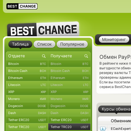
Мониторинг
Таблица
Список
Популярное
Обмен PayPa
В рейтинге ниже 
Bitcoin
Bitcoin
BTC
BTC
выгодности обмен
Bitcoin Cash
Bitcoin Cash
BCH
BCH
резерву валюты T
проверены админ
Ethereum
Ethereum
ETH
ETH
Если вы посетили
Litecoin
Litecoin
LTC
LTC
сервиса BestChang
XRP
XRP
XRP
XRP
Monero
Monero
XMR
XMR
Dogecoin
Dogecoin
DOGE
DOGE
Курсы обмена
Dash
Dash
DASH
DASH
Tether ERC20
Tether ERC20
USDT
USDT
Обменни
Tether TRC20
Tether TRC20
USDT
USDT
ECashExpert