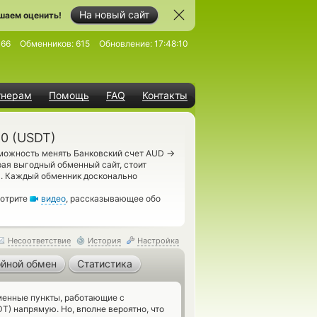
На новый сайт
шаем оценить!
066
Обменников:
615
Обновление:
17:48:10
тнерам
Помощь
FAQ
Контакты
20 (USDT)
→
зможность менять Банковский счет AUD
рая выгодный обменный сайт, стоит
0. Каждый обменник досконально
мотрите
видео
, рассказывающее обо
Несоответствие
История
Настройка
йной обмен
Статистика
енные пункты, работающие с
T) напрямую. Но, вполне вероятно, что