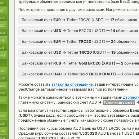
требуемые обменные сервисы могут появиться в базе BestChang
SDT
Посмотрите направления с другими валютами. Например, такие 
SDT
SDC
→
Банковский счет
EUR
Tether ERC20 (USDT) —
17
обменников
ZEC
→
Банковский счет
USD
Tether ERC20 (USDT) —
14
обменников
TRX
BNB
→
Банковский счет
EUR
Tether
TRC20
(USDT) —
24
обменника
SOL
→
Банковский счет
USD
Tether
TRC20
(USDT) —
19
обменников
RAM
→
Банковский счет
RUB
Tether
Gold ERC20 (XAUT)
—
2
обменн
MZ
→
Банковский счет
UAH
Tether
Gold ERC20 (XAUT)
—
1
обменн
RUB
Можете оставить
заявку на оповещение
, задав интересующие у
USD
BestChange автоматически уведомил вас при их появлении.
USD
Также можете ознакомиться с возможными вариантами
двойног
CNY
→
платежную систему: Банковский счет AUD
Транзитная валюта
Если вам станут известны сервисы, работающие с обменом
Банк
(USDT)
, будем рады, если сообщите нам, воспользовавшись раз
USD
предложенные обменные пункты как можно скорее появились в л
RUB
Последний раз курсы обмена AUD Банк на USDT ERC20 были у на
EUR
Средний курс обмена составлял
1.535320
AUD Банк за
1
USDT ER
составлял
1 191 233
USDT ERC20.
UAH