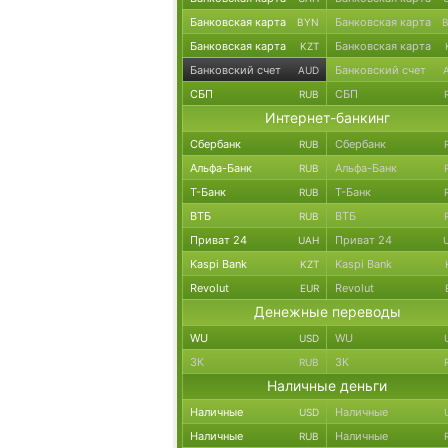
Банковская карта
Банковская карта
BYN
Банковская карта
Банковская карта
KZT
Банковский счет
Банковский счет
AUD
СБП
СБП
RUB
Интернет-банкинг
Сбербанк
Сбербанк
RUB
Альфа-Банк
Альфа-Банк
RUB
Т-Банк
Т-Банк
RUB
ВТБ
ВТБ
RUB
Приват 24
Приват 24
UAH
Kaspi Bank
Kaspi Bank
KZT
Revolut
Revolut
EUR
Денежные переводы
WU
WU
USD
ЗК
ЗК
RUB
Наличные деньги
Наличные
Наличные
USD
Наличные
Наличные
RUB