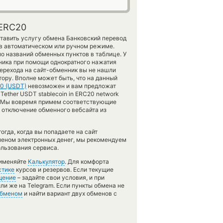
 ERC20
ставить услугу обмена Банковский перевод
 в автоматическом или ручном режиме.
о названий обменных пунктов в таблице. У
ника при помощи однократного нажатия
перехода на сайт-обменник вы не нашли
ору. Вполне может быть, что на данный
20 (USDT)
невозможен и вам предложат
а Tether USDT stablecoin in ERC20 network
и. Мы вовремя примем соответствующие
 отключение обменного вебсайта из
гда, когда вы попадаете на сайт
меном электронных денег, мы рекомендуем
ользования сервиса.
рименяйте
Калькулятор
. Для комфорта
стике
курсов и резервов. Если текущие
щение
– задайте свои условия, и при
ли же на Telegram. Если пункты обмена не
обменом
и найти вариант двух обменов с