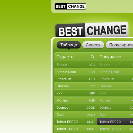
Таблица
Список
Популярно
Bitcoin
Bitcoin
BTC
Bitcoin Cash
Bitcoin Cash
BCH
Ethereum
Ethereum
ETH
Litecoin
Litecoin
LTC
XRP
XRP
XRP
Monero
Monero
XMR
Dogecoin
Dogecoin
DOGE
D
Dash
Dash
DASH
D
Tether ERC20
Tether ERC20
USDT
U
Tether TRC20
Tether TRC20
USDT
U