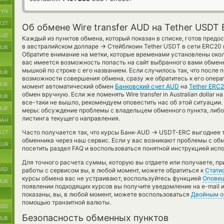
BYN
KZT
Об обмене Wire transfer AUD на Tether USDT
AUD
Каждый из пунктов обмена, который показан в списке, готов предо
→
в австралийском долларе
Стейблкоин Tether USDT в сети ERC20
RUB
Обратите внимание на метки, которые временами установлены окол
вас имеется возможность попасть на сайт выбранного вами обмен
мышкой по строке с его названием. Если случилось так, что после 
RUB
возможности совершения обмена, сразу же обратитесь к его операт
RUB
момент автоматический обмен
Банковский счет AUD
на
Tether ERC
обмен вручную. Если же поменять Wire transfer in Australian dollar н
RUB
все-таки не вышло, рекомендуем оповестить нас об этой ситуаци
RUB
меры: обсуждение проблемы с владельцем обменного пункта, либо
листинга текущего направления.
UAH
→
Часто получается так, что курсы Банк-AUD
USDT-ERC выгоднее то
KZT
обменника через наш сервис. Если у вас возникают проблемы с об
EUR
посетить раздел FAQ и воспользоваться понятной инструкцией исп
Для точного расчета суммы, которую вы отдаете или получаете, п
USD
работы с сервисом вы, в любой момент, можете обратиться к
Стати
курсы обмена вас не устраивают, воспользуйтесь функцией
Опове
RUB
появлении подходящих курсов вы получите уведомление на e-mail и
показаны, вы, в любой момент, можете воспользоваться
Двойным 
помощью транзитной валюты.
USD
Безопасность обменных пунктов
RUB