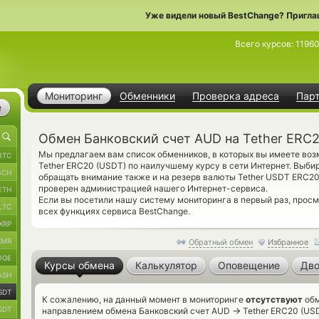
Уже видели новый BestChange? Пригла
Всего курсов:
1196
Мониторинг
Обменники
Проверка адреса
Пар
е
Обмен Банковский счет AUD на Tether ERC
Мы предлагаем вам список обменников, в которых вы имеете во
BTC
Tether ERC20 (USDT) по наилучшему курсу в сети Интернет. Выби
BCH
обращать внимание также и на резерв валюты Tether USDT ERC2
проверен администрацией нашего Интернет-сервиса.
ETH
Если вы посетили нашу систему мониторинга в первый раз, прос
LTC
всех функциях сервиса BestChange.
XRP
XMR
Обратный обмен
Избранное
OGE
Курсы обмена
Калькулятор
Оповещение
Дво
ASH
SDT
К сожалению, на данный момент в мониторинге
отсутствуют
обм
SDT
→
направлением обмена Банковский счет AUD
Tether ERC20 (USD