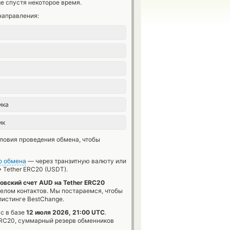
e спустя некоторое время.
направления:
ика
ик
словия проведения обмена, чтобы
о обмена
— через транзитную валюту или
→
Tether ERC20 (USDT).
овский счет AUD на Tether ERC20
делом контактов. Мы постараемся, чтобы
истинге BestChange.
с в базе
12 июля 2026, 21:00 UTC
.
C20, суммарный резерв обменников