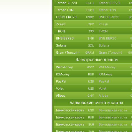
Tether BEP20
Tether BEP20
USDT
U
Tether TON
Tether TON
USDT
U
USDC ERC20
USDC ERC20
USDC
U
Zcash
Zcash
ZEC
TRON
TRON
TRX
BNB BEP20
BNB BEP20
BNB
Solana
Solana
SOL
Gram (Toncoin)
Gram (Toncoin)
GRAM
G
Электронные деньги
WebMoney
WebMoney
WMZ
W
ЮMoney
ЮMoney
RUB
PayPal
PayPal
USD
Volet
Volet
USD
Alipay
Alipay
CNY
Банковские счета и карты
Банковская карта
Банковская карта
USD
Банковская карта
Банковская карта
RUB
Банковская карта
Банковская карта
EUR
Банковская карта
Банковская карта
UAH