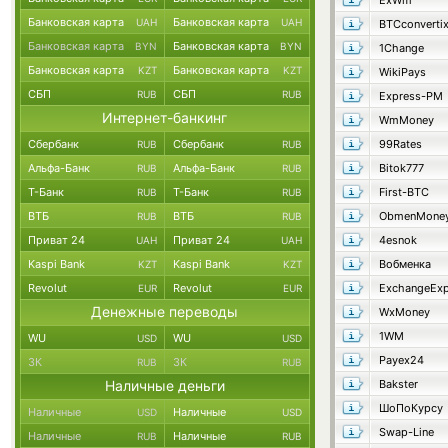
ExWm
Банковская карта
Банковская карта
UAH
UAH
BTCconverti
Банковская карта
Банковская карта
BYN
BYN
1Change
Банковская карта
Банковская карта
KZT
KZT
WikiPays
СБП
СБП
RUB
RUB
Express-PM
Интернет-банкинг
WmMoney
Сбербанк
Сбербанк
99Rates
RUB
RUB
Альфа-Банк
Альфа-Банк
Bitok777
RUB
RUB
Т-Банк
Т-Банк
First-BTC
RUB
RUB
ВТБ
ВТБ
ObmenMone
RUB
RUB
Приват 24
Приват 24
4esnok
UAH
UAH
Kaspi Bank
Kaspi Bank
Вобменка
KZT
KZT
Revolut
Revolut
ExchangeExp
EUR
EUR
Денежные переводы
WxMoney
1WM
WU
WU
USD
USD
Payex24
ЗК
ЗК
RUB
RUB
Наличные деньги
Bakster
ШоПоКурсу
Наличные
Наличные
USD
USD
Swap-Line
Наличные
Наличные
RUB
RUB