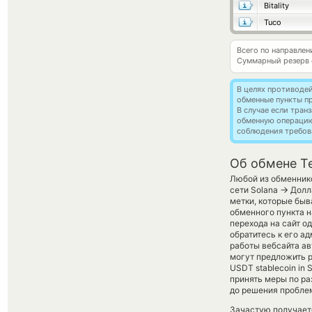
Bitality
Tuco
Всего по направлен
Суммарный резерв
В целях противоде
обменные пункты п
В случае если тра
обменную операци
соблюдения требов
Об обмене Te
Любой из обменнико
→
сети Solana
Долла
метки, которые быв
обменного пункта н
перехода на сайт 
обратитесь к его а
работы вебсайта а
могут предложить р
USDT stablecoin in 
принять меры по ра
до решения пробле
Зачастую получает