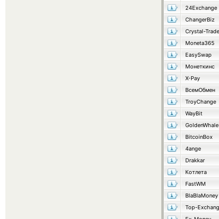
24Exchange
ChangerBiz
Crystal-Trad
Moneta365
EasySwap
Монеткинс
X-Pay
ВсемОбмен
TroyChange
WayBit
GoldenWhale
BitcoinBox
4ange
Drakkar
Котлета
FastWM
BlaBlaMoney
Top-Exchan