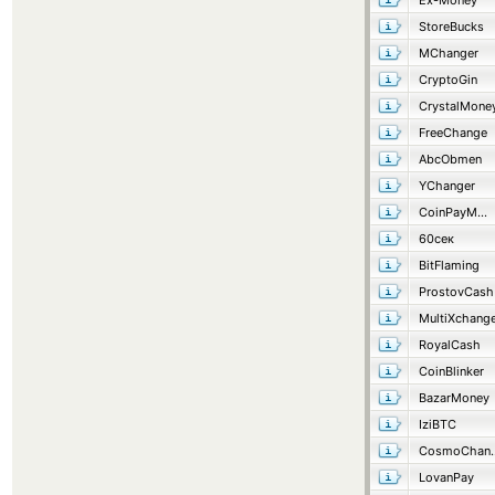
Ex-Money
StoreBucks
MChanger
CryptoGin
CrystalMone
FreeChange
AbcObmen
YChanger
CoinPayMaster
60сек
BitFlaming
ProstovCash
MultiXchang
RoyalCash
CoinBlinker
BazarMoney
IziBTC
Cosmo
LovanPay