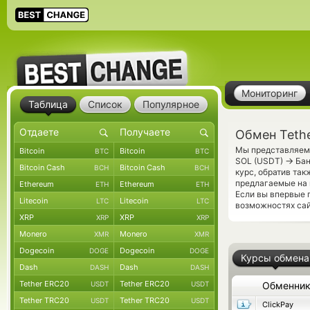
Мониторинг
Таблица
Список
Популярное
Обмен Tethe
Мы представляем 
Bitcoin
Bitcoin
BTC
BTC
→
SOL (USDT)
Бан
Bitcoin Cash
Bitcoin Cash
BCH
BCH
курс, обратив та
предлагаемые на 
Ethereum
Ethereum
ETH
ETH
Если вы впервые 
Litecoin
Litecoin
LTC
LTC
возможностях сай
XRP
XRP
XRP
XRP
Monero
Monero
XMR
XMR
Dogecoin
Dogecoin
DOGE
DOGE
Курсы обмена
Dash
Dash
DASH
DASH
Tether ERC20
Tether ERC20
USDT
USDT
Обменни
Tether TRC20
Tether TRC20
USDT
USDT
ClickPay