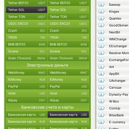
Tether BEP20
Tether BEP20
USDT
USDT
Банкир
Tether SOL
Tether SOL
USDT
USDT
Kingex
Tether TON
Tether TON
USDT
USDT
Quantex
USDC ERC20
USDC ERC20
USDC
USDC
GoodObmen
Zcash
Zcash
ZEC
ZEC
NextBit
TRON
TRON
TRX
TRX
WMChange
BNB BEP20
BNB BEP20
BNB
BNB
EExchanger
Solana
Solana
SOL
SOL
Receive-Mon
Gram (Toncoin)
Gram (Toncoin)
GRAM
GRAM
ExchangeFo
Электронные деньги
Ant
WebMoney
WebMoney
WMZ
WMZ
AppBit
ЮMoney
ЮMoney
RUB
RUB
UAchanger
PayPal
PayPal
USD
USD
Сатоши
Volet
Volet
USD
USD
Dynasty-Pay
Alipay
Alipay
CNY
CNY
W-Box
Банковские счета и карты
CoinUp
Банковская карта
Банковская карта
USD
USD
BitexBank
Банковская карта
Банковская карта
RUB
RUB
E-currency
Банковская карта
Банковская карта
EUR
EUR