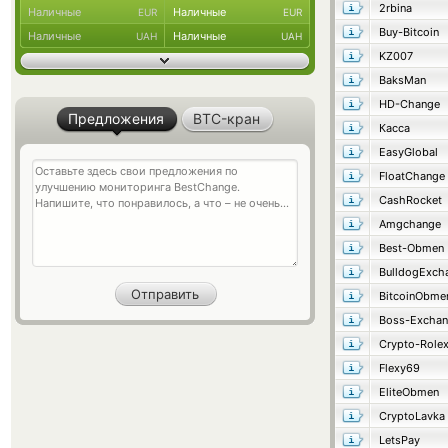
2rbina
Наличные
Наличные
EUR
EUR
Buy-Bitcoin
Наличные
Наличные
UAH
UAH
KZ007
BaksMan
HD-Change
Предложения
BTC-кран
Касса
EasyGlobal
FloatChange
CashRocket
Amgchange
Best-Obmen
BulldogExch
BitcoinObme
Boss-Excha
Crypto-Role
Flexy69
EliteObmen
CryptoLavka
LetsPay