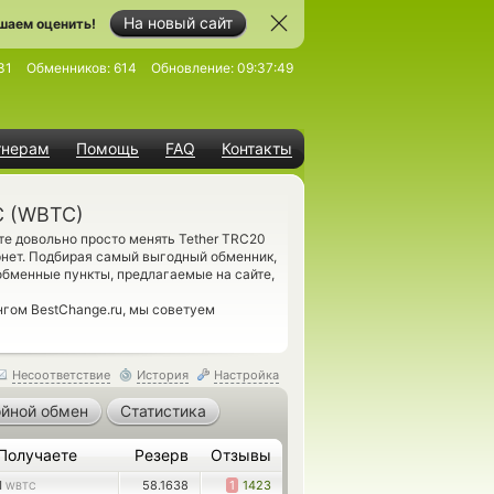
На новый сайт
шаем оценить!
31
Обменников:
614
Обновление:
09:37:49
тнерам
Помощь
FAQ
Контакты
C (WBTC)
те довольно просто менять Tether TRC20
нет. Подбирая самый выгодный обменник,
 обменные пункты, предлагаемые на сайте,
нгом BestChange.ru, мы советуем
Несоответствие
История
Настройка
йной обмен
Статистика
Получаете
Резерв
Отзывы
1
58.1638
1
1423
WBTC