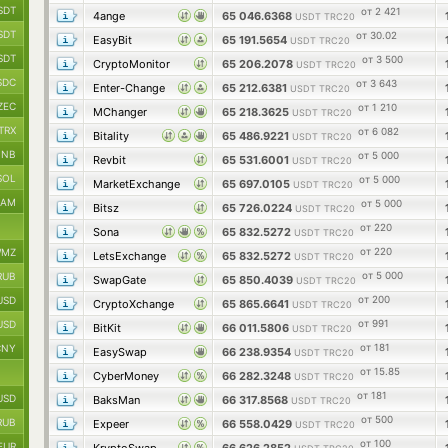
SDT
от 2 421
4ange
65 046.6368
USDT TRC20
SDT
от 30.02
EasyBit
65 191.5654
USDT TRC20
SDT
от 3 500
CryptoMonitor
65 206.2078
USDT TRC20
SDC
от 3 643
Enter-Change
65 212.6381
USDT TRC20
ZEC
от 1 210
MChanger
65 218.3625
USDT TRC20
TRX
от 6 082
Bitality
65 486.9221
USDT TRC20
BNB
от 5 000
Revbit
65 531.6001
USDT TRC20
SOL
от 5 000
MarketExchange
65 697.0105
USDT TRC20
RAM
от 5 000
Bitsz
65 726.0224
USDT TRC20
от 220
Sona
65 832.5272
USDT TRC20
от 220
MZ
LetsExchange
65 832.5272
USDT TRC20
от 5 000
RUB
SwapGate
65 850.4039
USDT TRC20
от 200
USD
CryptoXchange
65 865.6641
USDT TRC20
от 991
USD
BitKit
66 011.5806
USDT TRC20
от 181
CNY
EasySwap
66 238.9354
USDT TRC20
от 15.85
CyberMoney
66 282.3248
USDT TRC20
от 181
USD
BaksMan
66 317.8568
USDT TRC20
от 500
RUB
Expeer
66 558.0429
USDT TRC20
от 100
EUR