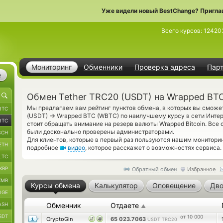
Уже видели новый BestChange? Пригла
Всего курсов:
12420
Мониторинг
Обменники
Проверка адреса
Пар
е
Обмен Tether TRC20 (USDT) на Wrapped BT
Мы предлагаем вам рейтинг пунктов обмена, в которых вы сможе
BTC
→
(USDT)
Wrapped BTC (WBTC) по наилучшему курсу в сети Интер
BTC
стоит обращать внимание на резерв валюты Wrapped Bitcoin. Все
были досконально проверены администраторами.
BCH
Для клиентов, которые в первый раз пользуются нашим монитори
ETH
подробное
видео
, которое расскажет о возможностях сервиса.
LTC
XRP
Обратный обмен
Избранное
XMR
Курсы обмена
Калькулятор
Оповещение
Дво
OGE
ASH
Обменник
Отдаете
▲
SDT
от 10 000
CryptoGin
65 023.7063
USDT TRC20