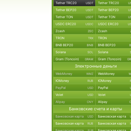
Tether TRC20
Tether TRC20
USDT
U
Tether BEP20
Tether BEP20
USDT
U
Tether TON
Tether TON
USDT
U
USDC ERC20
USDC ERC20
USDC
U
Zcash
Zcash
ZEC
TRON
TRON
TRX
BNB BEP20
BNB BEP20
BNB
Solana
Solana
SOL
Gram (Toncoin)
Gram (Toncoin)
GRAM
G
Электронные деньги
WebMoney
WebMoney
WMZ
W
ЮMoney
ЮMoney
RUB
PayPal
PayPal
USD
Volet
Volet
USD
Alipay
Alipay
CNY
Банковские счета и карты
Банковская карта
Банковская карта
USD
Банковская карта
Банковская карта
RUB
Банковская карта
Банковская карта
EUR