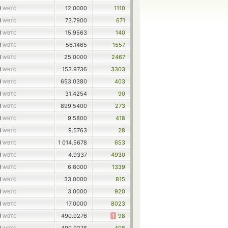
1
12.0000
1110
WBTC
1
73.7900
671
WBTC
1
15.9563
140
WBTC
1
56.1465
1557
WBTC
1
25.0000
2467
WBTC
1
153.9736
3303
WBTC
1
653.0380
403
WBTC
1
31.4254
90
WBTC
1
899.5400
273
WBTC
1
9.5800
418
WBTC
1
9.5763
28
WBTC
1
1 014.5678
653
WBTC
1
4.9337
4930
WBTC
1
6.6000
1339
WBTC
1
33.0000
815
WBTC
1
3.0000
920
WBTC
1
17.0000
8023
WBTC
1
490.9276
1
98
WBTC