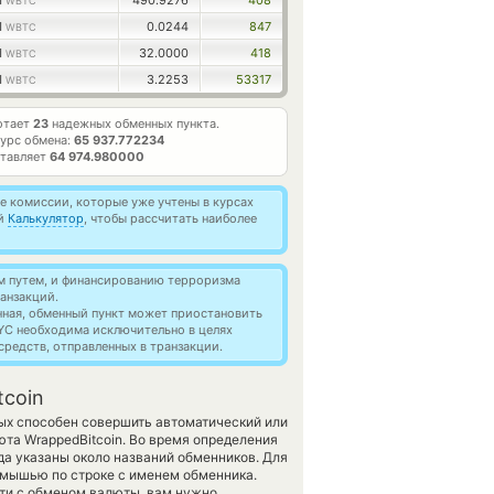
1
490.9276
408
WBTC
1
0.0244
847
WBTC
1
32.0000
418
WBTC
1
3.2253
53317
WBTC
отает
23
надежных обменных пункта.
урс обмена:
65 937.772234
ставляет
64 974.980000
 комиссии, которые уже учтены в курсах
ей
Калькулятор
, чтобы рассчитать наиболее
м путем, и финансированию терроризма
анзакций.
нная, обменный пункт может приостановить
YC необходима исключительно в целях
редств, отправленных в транзакции.
tcoin
рых способен совершить автоматический или
та WrappedBitcoin. Во время определения
да указаны около названий обменников. Для
 мышью по строке с именем обменника.
сти с обменом валюты, вам нужно