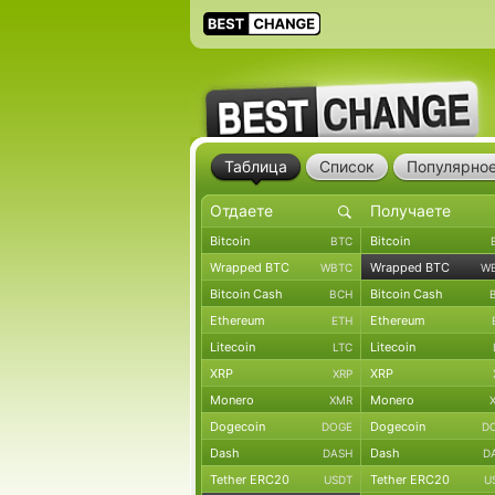
Таблица
Список
Популярно
Bitcoin
Bitcoin
BTC
Wrapped BTC
Wrapped BTC
WBTC
W
Bitcoin Cash
Bitcoin Cash
BCH
Ethereum
Ethereum
ETH
Litecoin
Litecoin
LTC
XRP
XRP
XRP
Monero
Monero
XMR
Dogecoin
Dogecoin
DOGE
D
Dash
Dash
DASH
D
Tether ERC20
Tether ERC20
USDT
U