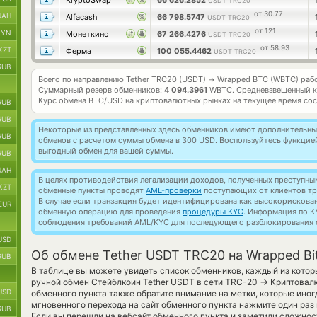
KryptoSwap
66 626.2852
USDT TRC20
от 30.77
UAH
Alfacash
66 798.5747
USDT TRC20
от 121
BYN
Монеткинс
67 266.4276
USDT TRC20
от 58.93
KZT
Ферма
100 055.4462
USDT TRC20
RUB
Всего по направлению Tether TRC20 (USDT)
Wrapped BTC (WBTC) раб
→
Суммарный резерв обменников:
4 094.3961
WBTC.
Средневзвешенный к
Курс обмена
BTC/USD
на криптовалютных рынках на текущее время со
RUB
RUB
Некоторые из представленных здесь обменников имеют дополнительные
RUB
обменов с расчетом суммы обмена в 300 USD. Воспользуйтесь функци
выгодный обмен для вашей суммы.
RUB
UAH
В целях противодействия легализации доходов, полученных преступны
KZT
обменные пункты проводят
AML-проверки
поступающих от клиентов тр
В случае если транзакция будет идентифицирована как высокорискова
EUR
обменную операцию для проведения
процедуры KYC
. Информация по K
соблюдения требований AML/KYC для последующего разблокирования с
USD
Об обмене Tether USDT TRC20 на Wrapped Bi
RUB
В таблице вы можете увидеть список обменников, каждый из кото
→
ручной обмен Стейблкоин Tether USDT в сети TRC-20
Криптовалю
USD
обменного пункта также обратите внимание на метки, которые иног
мгновенного перехода на сайт обменного пункта нажмите один раз
RUB
Если вы перешли на вебсайт обменного пункта и заметили сложно