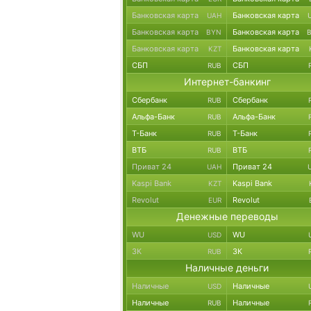
Банковская карта
Банковская карта
UAH
Банковская карта
Банковская карта
BYN
Банковская карта
Банковская карта
KZT
СБП
СБП
RUB
Интернет-банкинг
Сбербанк
Сбербанк
RUB
Альфа-Банк
Альфа-Банк
RUB
Т-Банк
Т-Банк
RUB
ВТБ
ВТБ
RUB
Приват 24
Приват 24
UAH
Kaspi Bank
Kaspi Bank
KZT
Revolut
Revolut
EUR
Денежные переводы
WU
WU
USD
ЗК
ЗК
RUB
Наличные деньги
Наличные
Наличные
USD
Наличные
Наличные
RUB