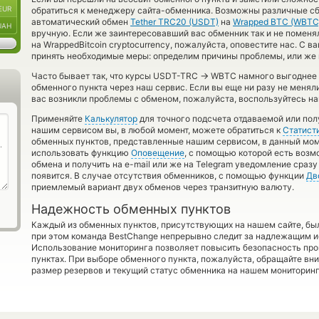
EUR
обратиться к менеджеру сайта-обменника. Возможны различные сбо
автоматический обмен
Tether TRC20 (USDT)
на
Wrapped BTC (WBTC
UAH
вручную. Если же заинтересовавший вас обменник так и не поменял 
на WrappedBitcoin cryptocurrency, пожалуйста, оповестите нас. 
принять необходимые меры: определим причины проблемы, или же 
→
Часто бывает так, что курсы USDT-TRC
WBTC намного выгоднее то
обменного пункта через наш сервис. Если вы еще ни разу не меня
вас возникли проблемы с обменом, пожалуйста, воспользуйтесь на
Применяйте
Калькулятор
для точного подсчета отдаваемой или пол
нашим сервисом вы, в любой момент, можете обратиться к
Статист
обменных пунктов, представленные нашим сервисом, в данный мом
использовать функцию
Оповещение
, с помощью которой есть воз
обмена и получить на e-mail или же на Telegram уведомление сразу 
появится. В случае отсутствия обменников, с помощью функции
Дв
приемлемый вариант двух обменов через транзитную валюту.
Надежность обменных пунктов
Каждый из обменных пунктов, присутствующих на нашем сайте, бы
при этом команда BestChange непрерывно следит за надлежащим и
Использование мониторинга позволяет повысить безопасность пр
пунктах. При выборе обменного пункта, пожалуйста, обращайте вн
размер резервов и текущий статус обменника на нашем мониторинг