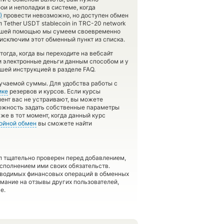
и и неполадки в системе, когда
)
провести невозможно, но доступен обмен
Tether USDT stablecoin in TRC-20 network
С вашей помощью мы сумеем своевременно
исключим этот обменный пункт из списка.
гда, когда вы переходите на вебсайт
ли электронные деньги данным способом и у
шей инструкцией в разделе FAQ.
учаемой суммы. Для удобства работы с
ике
резервов и курсов. Если курсы
ент вас не устраивают, вы можете
можность задать собственные параметры
же в тот момент, когда данный курс
ойной обмен
вы сможете найти
л тщательно проверен перед добавлением,
сполнением ими своих обязательств.
оводимых финансовых операций в обменных
имание на отзывы других пользователей,
е.