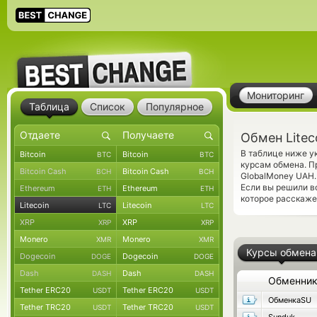
Мониторинг
Таблица
Список
Популярное
Обмен Litec
В таблице ниже у
Bitcoin
Bitcoin
BTC
BTC
курсам обмена. П
Bitcoin Cash
Bitcoin Cash
BCH
BCH
GlobalMoney UAH.
Если вы решили в
Ethereum
Ethereum
ETH
ETH
которое расскаже
Litecoin
Litecoin
LTC
LTC
XRP
XRP
XRP
XRP
Monero
Monero
XMR
XMR
Курсы обмена
Dogecoin
Dogecoin
DOGE
DOGE
Dash
Dash
DASH
DASH
Обменни
Tether ERC20
Tether ERC20
USDT
USDT
ОбменкаSU
Tether TRC20
Tether TRC20
USDT
USDT