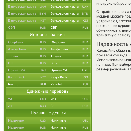
инструкцией, распо
Банковская карта
Банковская карта
UAH
UAH
Старайтесь всегда
Банковская карта
Банковская карта
BYN
BYN
момент можете под
Банковская карта
Банковская карта
KZT
KZT
устраивают, воспо
подходящих курсов 
СБП
СБП
RUB
RUB
обменников, с пом
Интернет-банкинг
транзитную валюту
Сбербанк
Сбербанк
RUB
RUB
Надежность 
Альфа-Банк
Альфа-Банк
RUB
RUB
Каждый из обменны
при этом команда 
Т-Банк
Т-Банк
RUB
RUB
Использование мон
ВТБ
ВТБ
RUB
RUB
пунктах. При выбор
размер резервов и 
Приват 24
Приват 24
UAH
UAH
Kaspi Bank
Kaspi Bank
KZT
KZT
Revolut
Revolut
EUR
EUR
Денежные переводы
WU
WU
USD
USD
ЗК
ЗК
RUB
RUB
Наличные деньги
Наличные
Наличные
USD
USD
Наличные
Наличные
RUB
RUB