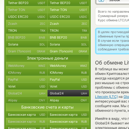
Sunduk
Tether BEP20
Tether BEP20
USDT
USDT
Tether TON
Tether TON
USDT
USDT
Всего по направлен
Суммарный резерв
USDC ERC20
USDC ERC20
USDC
USDC
Курс обмена
LTC/U
Zcash
Zcash
ZEC
ZEC
TRON
TRON
TRX
TRX
В целях противоде
обменные пункты п
BNB BEP20
BNB BEP20
BNB
BNB
В случае если тра
Solana
Solana
SOL
SOL
обменную операци
соблюдения требов
Gram (Toncoin)
Gram (Toncoin)
GRAM
GRAM
Электронные деньги
Об обмене Li
WebMoney
WebMoney
WMZ
WMZ
В таблице вы может
ЮMoney
ЮMoney
RUB
RUB
обмен Криптовалют
иногда находятся р
PayPal
PayPal
USD
USD
раз мышью на строк
Volet
Volet
USD
USD
проблемы с обменом
что произошли врем
Global24
Global24
UAH
UAH
Litecoin (LTC)
на
Gl
Alipay
Alipay
CNY
CNY
интересующий вас пу
сообщите нам. Мы 
Банковские счета и карты
обменного пункта, 
Банковская карта
Банковская карта
USD
USD
Имейте в виду, что
Банковская карта
Банковская карта
RUB
RUB
Global24 бывают ин
электронные деньги
Банковская карта
Банковская карта
EUR
EUR